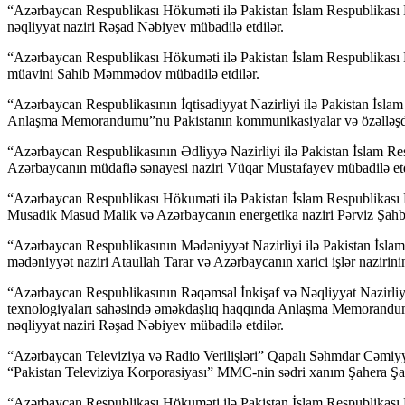
“Azərbaycan Respublikası Hökuməti ilə Pakistan İslam Respublikası 
nəqliyyat naziri Rəşad Nəbiyev mübadilə etdilər.
“Azərbaycan Respublikası Hökuməti ilə Pakistan İslam Respublikası H
müavini Sahib Məmmədov mübadilə etdilər.
“Azərbaycan Respublikasının İqtisadiyyat Nazirliyi ilə Pakistan İsla
Anlaşma Memorandumu”nu Pakistanın kommunikasiyalar və özəlləşdir
“Azərbaycan Respublikasının Ədliyyə Nazirliyi ilə Pakistan İslam 
Azərbaycanın müdafiə sənayesi naziri Vüqar Mustafayev mübadilə etd
“Azərbaycan Respublikası Hökuməti ilə Pakistan İslam Respublikası
Musadik Masud Malik və Azərbaycanın energetika naziri Pərviz Şahba
“Azərbaycan Respublikasının Mədəniyyət Nazirliyi ilə Pakistan İslam 
mədəniyyət naziri Ataullah Tarar və Azərbaycanın xarici işlər nazirin
“Azərbaycan Respublikasının Rəqəmsal İnkişaf və Nəqliyyat Nazirliy
texnologiyaları sahəsində əməkdaşlıq haqqında Anlaşma Memorandumu
nəqliyyat naziri Rəşad Nəbiyev mübadilə etdilər.
“Azərbaycan Televiziya və Radio Verilişləri” Qapalı Səhmdar Cəmiy
“Pakistan Televiziya Korporasiyası” MMC-nin sədri xanım Şahera Şah
“Azərbaycan Respublikası Hökuməti ilə Pakistan İslam Respublikası H