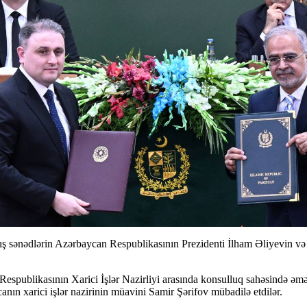
ış sənədlərin Azərbaycan Respublikasının Prezidenti İlham Əliyevin v
am Respublikasının Xarici İşlər Nazirliyi arasında konsulluq sahəsin
nın xarici işlər nazirinin müavini Samir Şərifov mübadilə etdilər.