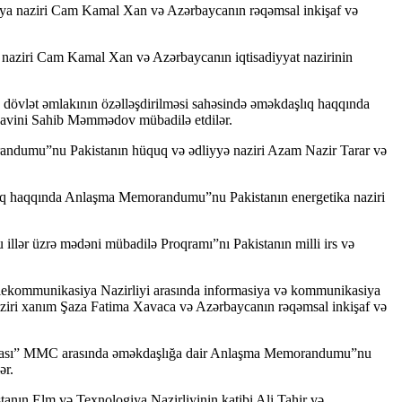
siya naziri Cam Kamal Xan və Azərbaycanın rəqəmsal inkişaf və
a naziri Cam Kamal Xan və Azərbaycanın iqtisadiyyat nazirinin
 dövlət əmlakının özəlləşdirilməsi sahəsində əməkdaşlıq haqqında
avini Sahib Məmmədov mübadilə etdilər.
randumu”nu Pakistanın hüquq və ədliyyə naziri Azam Nazir Tarar və
şlıq haqqında Anlaşma Memorandumu”nu Pakistanın energetika naziri
illər üzrə mədəni mübadilə Proqramı”nı Pakistanın milli irs və
Telekommunikasiya Nazirliyi arasında informasiya və kommunikasiya
ziri xanım Şaza Fatima Xavaca və Azərbaycanın rəqəmsal inkişaf və
rasiyası” MMC arasında əməkdaşlığa dair Anlaşma Memorandumu”nu
ər.
anın Elm və Texnologiya Nazirliyinin katibi Ali Tahir və