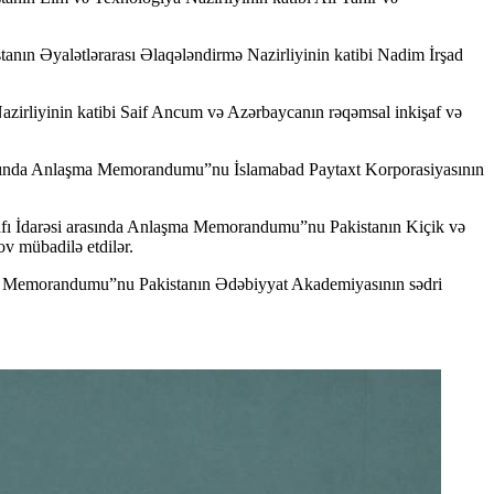
anın Əyalətlərarası Əlaqələndirmə Nazirliyinin katibi Nadim İrşad
azirliyinin katibi Saif Ancum və Azərbaycanın rəqəmsal inkişaf və
 haqqında Anlaşma Memorandumu”nu İslamabad Paytaxt Korporasiyasının
işafı İdarəsi arasında Anlaşma Memorandumu”nu Pakistanın Kiçik və
v mübadilə etdilər.
ma Memorandumu”nu Pakistanın Ədəbiyyat Akademiyasının sədri