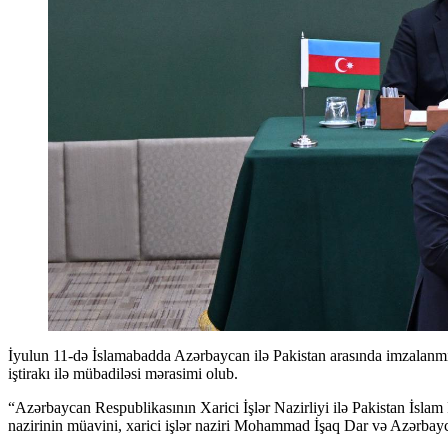
İyulun 11-də İslamabadda Azərbaycan ilə Pakistan arasında imzalanm
iştirakı ilə mübadiləsi mərasimi olub.
“Azərbaycan Respublikasının Xarici İşlər Nazirliyi ilə Pakistan İsl
nazirinin müavini, xarici işlər naziri Mohammad İşaq Dar və Azərbayca