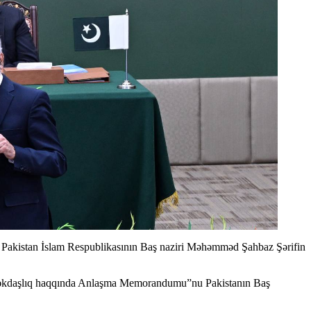
ə Pakistan İslam Respublikasının Baş naziri Məhəmməd Şahbaz Şərifin
də əməkdaşlıq haqqında Anlaşma Memorandumu”nu Pakistanın Baş