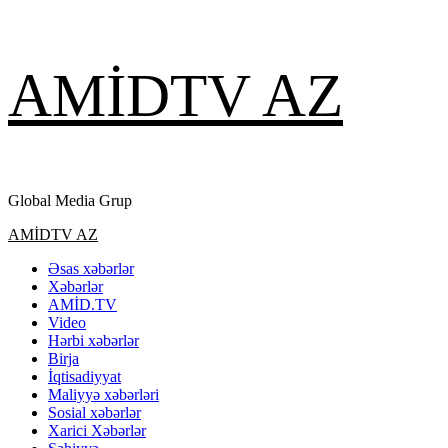
Skip
AMİDTV AZ
to
content
Global Media Grup
Primary
AMİDTV AZ
Menu
Əsas xəbərlər
Xəbərlər
AMİD.TV
Video
Hərbi xəbərlər
Birja
İqtisadiyyat
Maliyyə xəbərləri
Sosial xəbərlər
Xarici Xəbərlər