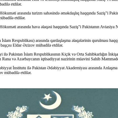
dilə etdilər.
ökuməti arasında turizm sahəsində əməkdaşlıq haqqında Saziş”i Pakist
badilə etdilər.
ökuməti arasında hava əlaqəsi haqqında Saziş”i Pakistanın Aviasiya N
tan İslam Respublikası) arasında qardaşlaşma əlaqələrinin qurulması
şçısı Eldar Əzizov mübadilə etdilər.
yi ilə Pakistan İslam Respublikasının Kiçik və Orta Sahibkarlığın İnk
man Rana və Azərbaycanın iqtisadiyyat nazirinin müavini Sahib Məmmədo
biyyat İnstitutu ilə Pakistan Ədəbiyyat Akademiyası arasında Anlaş
v mübadilə etdilər.