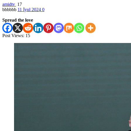
amidtv
17
bbbbbb
11 İyul 2024
0
Spread the love
Post Views:
15