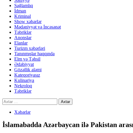
Səhiyyə
Sağlamlıq
İdman
Kriminal
Show xəbərlər
Mədəniyyət və İncəsənət
Təbriklər
Anonslar
Elanlar
Turizm xəbərləri
Tanınmışlar haqqında
Elm və Təhsil
Ədəbiyyat
Gözəllik aləmi
Kateqoriyasız
Kulinariya
Nekroloq
Təbriklər
Axtarış:
Xəbərlər
İslamabadda Azərbaycan ilə Pakistan aras