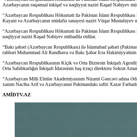
Azərbaycanın rəqəmsal inkişaf və nəqliyyat naziri Rəşad Nəbiyev müba
“Azərbaycan Respublikası Hökuməti ilə Pakistan İslam Respublikası H
Kayani və Azərbaycanın müdafiə sənayesi naziri Vüqar Mustafayev mü
“Azərbaycan Respublikası Hökuməti ilə Pakistan İslam Respublikası H
nəqliyyat naziri Rəşad Nəbiyev mübadilə etdilər.
“Bakı şəhəri (Azərbaycan Respublikası) ilə İslamabad şəhəri (Pakis
rəhbəri Muhammad Ali Randhava və Bakı Şəhər İcra Hakimiyyətinin ba
“Azərbaycan Respublikasının Kiçik və Orta Biznesin İnkişafı Agentli
Orta Sahibkarlığın İnkişafı İdarəsinin baş icraçı direktoru Sokrat A
“Azərbaycan Milli Elmlər Akademiyasının Nizami Gəncəvi adına Ədə
xanım Naciba Arif və Azərbaycanın Pakistandakı səfiri Xəzər Fərhado
AMİDTV.AZ