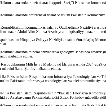
Hökuməti arasında tranzit ticarət haqqında Saziş”i Pakistanın kommer
ökuməti arasında preferensial ticarət Sazişi”ni Pakistanın kommersiy
m Respublikasının Kommunikasiyalar və Özəlləşdirmə Nazirliyi arasında
mə naziri Abdul Alim Xan və Azərbaycanın iqtisadiyyat nazirinin mü
Respublikasının Hüquq və Ədliyyə Nazirliyi arasında Əməkdaşlıq Memo
ilər.
 Hökuməti arasında mineral ehtiyatlar və geologiya sahəsində əməkda
zov mübadilə etdilər.
Respublikasının Milli İrs və Mədəniyyət İdarəsi arasında 2024-2029-cu 
in müavini Samir Şərifov mübadilə etdilər.
i ilə Pakistan İslam Respublikasının İnformasiya Texnologiyaları və 
”nu Pakistanın informasiya texnologiyaları və telekommunikasiya na
yəti ilə Pakistan İslam Respublikasının “Pakistan Televiziya Korpo
id və Azərbaycanın Pakistandakı səfiri Xəzər Fərhadov mübadilə etdil
ökuməti arasında elmi və texnoloji əməkdaşlıq haqqında Saziş”i Pakist