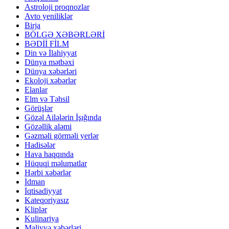
Astroloji proqnozlar
Avto yeniliklər
Birja
BÖLGƏ XƏBƏRLƏRİ
BƏDİİ FİLM
Din və İlahiyyat
Dünya mətbəxi
Dünya xəbərləri
Ekoloji xəbərlər
Elanlar
Elm və Təhsil
Görüşlər
Gözəl Ailələrin İşığında
Gözəllik aləmi
Gəzməli görməli yerlər
Hadisələr
Hava haqqında
Hüquqi məlumatlar
Hərbi xəbərlər
İdman
İqtisadiyyat
Kateqoriyasız
Kliplər
Kulinariya
Maliyyə xəbərləri