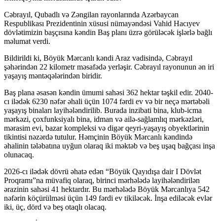
Cəbrayıl, Qubadlı və Zəngilan rayonlarında Azərbaycan
Respublikası Prezidentinin xüsusi nümayəndəsi Vahid Hacıyev
dövlətimizin başçısına kəndin Baş planı üzrə görüləcək işlərlə bağlı
məlumat verdi.
Bildirildi ki, Böyük Mərcanlı kəndi Araz vadisində, Cəbrayıl
şəhərindən 22 kilometr məsafədə yerləşir. Cəbrayıl rayonunun ən iri
yaşayış məntəqələrindən biridir.
Baş plana əsasən kəndin ümumi sahəsi 362 hektar təşkil edir. 2040-
cı ilədək 6230 nəfər əhali üçün 1074 fərdi ev və bir neçə mərtəbəli
yaşayış binaları layihələndirilib. Burada inzibati bina, klub-icma
mərkəzi, çoxfunksiyalı bina, idman və ailə-sağlamlıq mərkəzləri,
mərasim evi, bazar kompleksi və digər qeyri-yaşayış obyektlərinin
tikintisi nəzərdə tutulur. Həmçinin Böyük Mərcanlı kəndində
əhalinin tələbatına uyğun olaraq iki məktəb və beş uşaq bağçası inşa
olunacaq.
2026-cı ilədək dövrü əhatə edən “Böyük Qayıdışa dair I Dövlət
Proqramı”na müvafiq olaraq, birinci mərhələdə layihələndirilən
ərazinin sahəsi 41 hektardır. Bu mərhələdə Böyük Mərcanlıya 542
nəfərin köçürülməsi üçün 149 fərdi ev tikiləcək. İnşa ediləcək evlər
iki, üç, dörd və beş otaqlı olacaq.