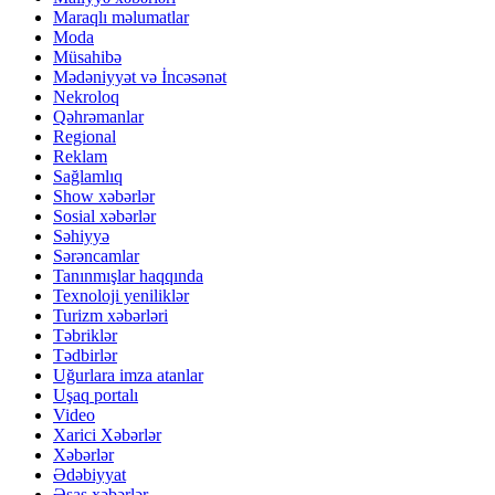
Maraqlı məlumatlar
Moda
Müsahibə
Mədəniyyət və İncəsənət
Nekroloq
Qəhrəmanlar
Regional
Reklam
Sağlamlıq
Show xəbərlər
Sosial xəbərlər
Səhiyyə
Sərəncamlar
Tanınmışlar haqqında
Texnoloji yeniliklər
Turizm xəbərləri
Təbriklər
Tədbirlər
Uğurlara imza atanlar
Uşaq portalı
Video
Xarici Xəbərlər
Xəbərlər
Ədəbiyyat
Əsas xəbərlər