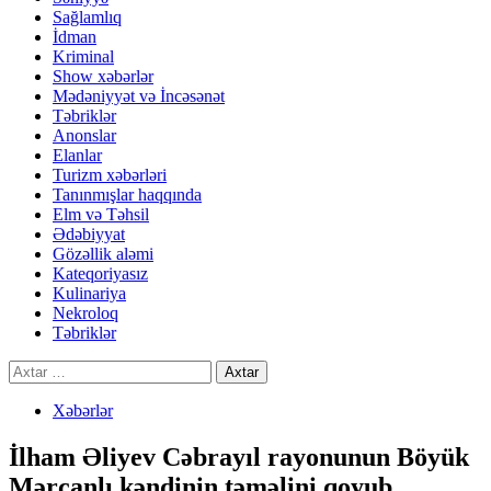
Sağlamlıq
İdman
Kriminal
Show xəbərlər
Mədəniyyət və İncəsənət
Təbriklər
Anonslar
Elanlar
Turizm xəbərləri
Tanınmışlar haqqında
Elm və Təhsil
Ədəbiyyat
Gözəllik aləmi
Kateqoriyasız
Kulinariya
Nekroloq
Təbriklər
Axtarış:
Xəbərlər
İlham Əliyev Cəbrayıl rayonunun Böyük
Mərcanlı kəndinin təməlini qoyub