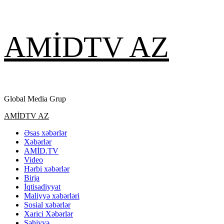
Skip
AMİDTV AZ
to
content
Global Media Grup
Primary
AMİDTV AZ
Menu
Əsas xəbərlər
Xəbərlər
AMİD.TV
Video
Hərbi xəbərlər
Birja
İqtisadiyyat
Maliyyə xəbərləri
Sosial xəbərlər
Xarici Xəbərlər
Səhiyyə