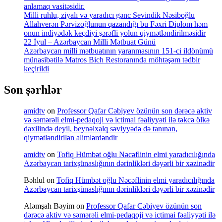
anlamaq vasitəsidir.
Milli ruhlu, ziyalı və yaradıcı gənc Sevindik Nəsiboğlu
Allahverən Pərvizoğlunun qazandığı bu Fəxri Diplom həm
onun indiyədək keçdiyi şərəfli yolun qiymətləndirilməsidir
22 İyul – Azərbaycan Milli Mətbuat Günü
Azərbaycan milli mətbuatının yaranmasının 151-ci ildönümü
münasibətilə Matros Bich Restoranında möhtəşəm tədbir
keçirildi
Son şərhlər
amidtv
on
Professor Qafar Cəbiyev özünün son dərəcə aktiv
və səmərəli elmi-pedaqoji və ictimai fəaliyyəti ilə təkcə ölkə
daxilində deyil, beynəlxalq səviyyədə də tanınan,
qiymətləndirilən alimlərdəndir
amidtv
on
Tofiq Hümbət oğlu Nəcəflinin elmi yaradıcılığında
Azərbaycan tarixşünaslığının dərinlikləri dəyərli bir xəzinədir
Bəhlul
on
Tofiq Hümbət oğlu Nəcəflinin elmi yaradıcılığında
Azərbaycan tarixşünaslığının dərinlikləri dəyərli bir xəzinədir
Aləmşah Bəyim
on
Professor Qafar Cəbiyev özünün son
dərəcə aktiv və səmərəli elmi-pedaqoji və ictimai fəaliyyəti ilə