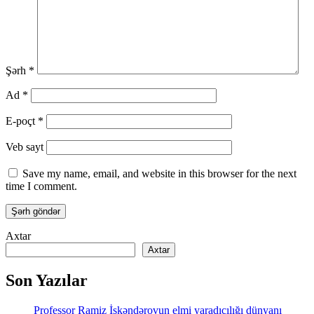
Şərh
*
Ad
*
E-poçt
*
Veb sayt
Save my name, email, and website in this browser for the next
time I comment.
Axtar
Axtar
Son Yazılar
Professor Ramiz İskəndərovun elmi yaradıcılığı dünyanı