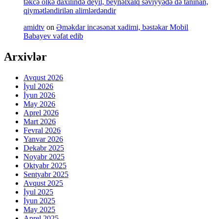
təkcə ölkə daxilində deyil, beynəlxalq səviyyədə də tanınan,
qiymətləndirilən alimlərdəndir
amidtv
on
Əməkdar incəsənət xadimi, bəstəkar Mobil
Babayev vəfat edib
Arxivlər
Avqust 2026
İyul 2026
İyun 2026
May 2026
Aprel 2026
Mart 2026
Fevral 2026
Yanvar 2026
Dekabr 2025
Noyabr 2025
Oktyabr 2025
Sentyabr 2025
Avqust 2025
İyul 2025
İyun 2025
May 2025
Aprel 2025