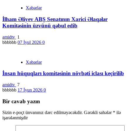
Xəbərlər
İlham Əliyev ABŞ Senatının Xarici Əlaqələr
Komitəsinin üzvünü qəbul edib
amidtv
1
bbbbbb
07 İyul 2026
0
Xəbərlər
İnsan hüquqları komitəsinin növbəti iclası keçirilib
amidtv
7
bbbbbb
17 İyun 2026
0
Bir cavab yazın
Sizin e-poçt ünvanınız dərc edilməyəcəkdir.
Gərəkli sahələr
*
ilə
işarələnmişdir