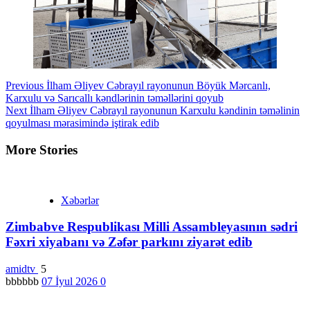
Continue
Previous
İlham Əliyev Cəbrayıl rayonunun Böyük Mərcanlı,
Karxulu və Sarıcallı kəndlərinin təməllərini qoyub
Reading
Next
İlham Əliyev Cəbrayıl rayonunun Karxulu kəndinin təməlinin
qoyulması mərasimində iştirak edib
More Stories
Xəbərlər
Zimbabve Respublikası Milli Assambleyasının sədri
Fəxri xiyabanı və Zəfər parkını ziyarət edib
amidtv
5
bbbbbb
07 İyul 2026
0