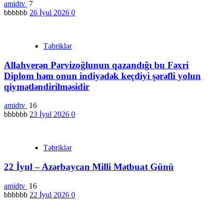
amidtv
7
bbbbbb
26 İyul 2026
0
Təbriklər
Allahverən Pərvizoğlunun qazandığı bu Fəxri
Diplom həm onun indiyədək keçdiyi şərəfli yolun
qiymətləndirilməsidir
amidtv
16
bbbbbb
23 İyul 2026
0
Təbriklər
22 İyul – Azərbaycan Milli Mətbuat Günü
amidtv
16
bbbbbb
22 İyul 2026
0