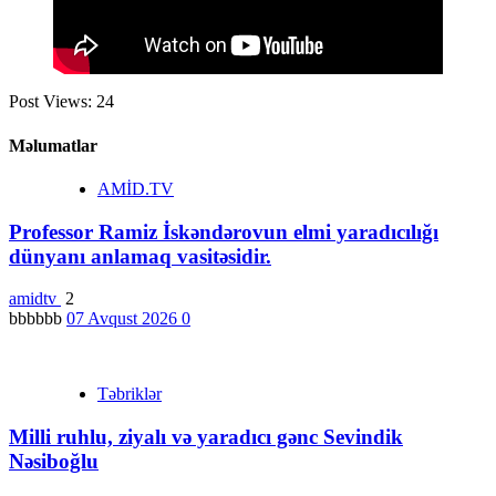
Post Views:
24
Məlumatlar
AMİD.TV
Professor Ramiz İskəndərovun elmi yaradıcılığı
dünyanı anlamaq vasitəsidir.
amidtv
2
bbbbbb
07 Avqust 2026
0
Təbriklər
Milli ruhlu, ziyalı və yaradıcı gənc Sevindik
Nəsiboğlu