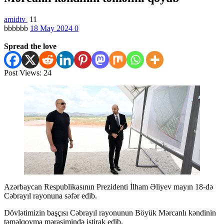
amidtv
11
bbbbbb
18 May 2024
0
Spread the love
Post Views:
24
Azərbaycan Respublikasının Prezidenti İlham Əliyev mayın 18-də
Cəbrayıl rayonuna səfər edib.
Dövlətimizin başçısı Cəbrayıl rayonunun Böyük Mərcanlı kəndinin
təməlqoyma mərasimində iştirak edib.