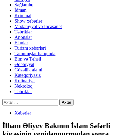
Sağlamlıq
İdman
Kriminal
Show xəbərlər
Mədəniyyət və İncəsənət
Təbriklər
Anonslar
Elanlar
Turizm xəbərləri
Tanınmışlar haqqında
Elm və Təhsil
Ədəbiyyat
Gözəllik aləmi
Kateqoriyasız
Kulinariya
Nekroloq
Təbriklər
Axtarış:
Xəbərlər
İlham Əliyev Bakının İslam Səfərli
küçəsinin yenidənqurmadan sonra