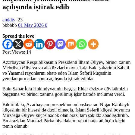
açılışında iştirak edib
amidtv
23
bbbbbb
01 May 2026
0
Spread the love
Post Views:
14
Azərbaycan Respublikasının Prezidenti İlham Əliyev, birinci xanım
Mehriban Əliyeva və ailə üzvləri mayın 1-də Bakı şəhərinin Səbail
və Yasamal rayonlarını əhatə edən İslam Səfərli küçəsinin
yenidənqurmadan sonra açılışında iştirak ediblər.
Bakı Şəhər İcra Hakimiyyətinin başçısı Eldar Əzizov dövlətimizin
başçısına və birinci xanıma görülmüş işlər barədə məlumat verdi.
Bildirilib ki, Azərbaycan prospektindən başlayaraq Nigar Rəfibəyli
küçəsinin bir hissəsi də daxil olmaqla, İslam Səfərli küçəsi boyunca
Mirzəağa Əliyev küçəsinədək olan ərazi tam şəkildə abadlaşdırılıb.
Bu ərazidən Mərkəzi Parka piyadaların rahat hərəkəti üçün keçid
təmin olunub.