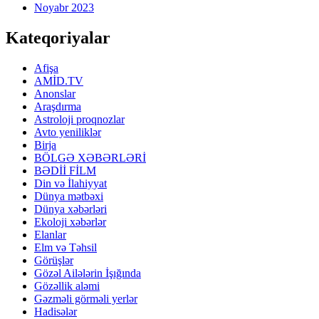
Noyabr 2023
Kateqoriyalar
Afişa
AMİD.TV
Anonslar
Araşdırma
Astroloji proqnozlar
Avto yeniliklər
Birja
BÖLGƏ XƏBƏRLƏRİ
BƏDİİ FİLM
Din və İlahiyyat
Dünya mətbəxi
Dünya xəbərləri
Ekoloji xəbərlər
Elanlar
Elm və Təhsil
Görüşlər
Gözəl Ailələrin İşığında
Gözəllik aləmi
Gəzməli görməli yerlər
Hadisələr