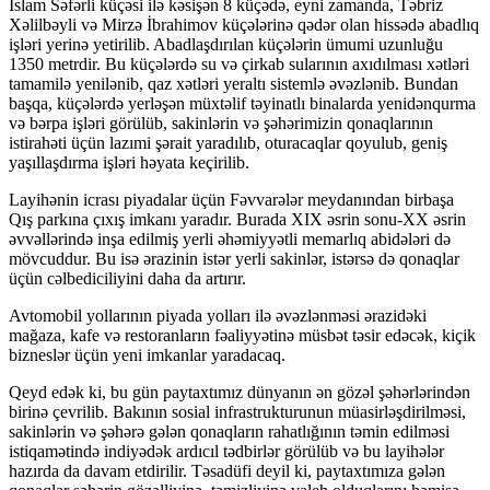
İslam Səfərli küçəsi ilə kəsişən 8 küçədə, eyni zamanda, Təbriz
Xəlilbəyli və Mirzə İbrahimov küçələrinə qədər olan hissədə abadlıq
işləri yerinə yetirilib. Abadlaşdırılan küçələrin ümumi uzunluğu
1350 metrdir. Bu küçələrdə su və çirkab sularının axıdılması xətləri
tamamilə yenilənib, qaz xətləri yeraltı sistemlə əvəzlənib. Bundan
başqa, küçələrdə yerləşən müxtəlif təyinatlı binalarda yenidənqurma
və bərpa işləri görülüb, sakinlərin və şəhərimizin qonaqlarının
istirahəti üçün lazımi şərait yaradılıb, oturacaqlar qoyulub, geniş
yaşıllaşdırma işləri həyata keçirilib.
Layihənin icrası piyadalar üçün Fəvvarələr meydanından birbaşa
Qış parkına çıxış imkanı yaradır. Burada XIX əsrin sonu-XX əsrin
əvvəllərində inşa edilmiş yerli əhəmiyyətli memarlıq abidələri də
mövcuddur. Bu isə ərazinin istər yerli sakinlər, istərsə də qonaqlar
üçün cəlbediciliyini daha da artırır.
Avtomobil yollarının piyada yolları ilə əvəzlənməsi ərazidəki
mağaza, kafe və restoranların fəaliyyətinə müsbət təsir edəcək, kiçik
bizneslər üçün yeni imkanlar yaradacaq.
Qeyd edək ki, bu gün paytaxtımız dünyanın ən gözəl şəhərlərindən
birinə çevrilib. Bakının sosial infrastrukturunun müasirləşdirilməsi,
sakinlərin və şəhərə gələn qonaqların rahatlığının təmin edilməsi
istiqamətində indiyədək ardıcıl tədbirlər görülüb və bu layihələr
hazırda da davam etdirilir. Təsadüfi deyil ki, paytaxtımıza gələn