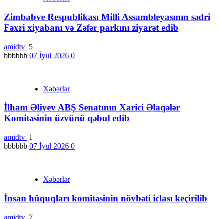
Zimbabve Respublikası Milli Assambleyasının sədri
Fəxri xiyabanı və Zəfər parkını ziyarət edib
amidtv
5
bbbbbb
07 İyul 2026
0
Xəbərlər
İlham Əliyev ABŞ Senatının Xarici Əlaqələr
Komitəsinin üzvünü qəbul edib
amidtv
1
bbbbbb
07 İyul 2026
0
Xəbərlər
İnsan hüquqları komitəsinin növbəti iclası keçirilib
amidtv
7