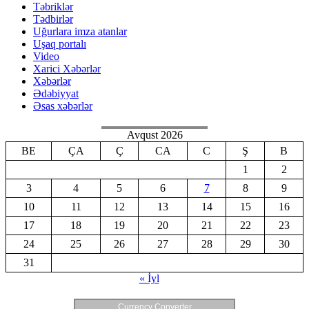
Təbriklər
Tədbirlər
Uğurlara imza atanlar
Uşaq portalı
Video
Xarici Xəbərlər
Xəbərlər
Ədəbiyyat
Əsas xəbərlər
Avqust 2026
BE
ÇA
Ç
CA
C
Ş
B
1
2
3
4
5
6
7
8
9
10
11
12
13
14
15
16
17
18
19
20
21
22
23
24
25
26
27
28
29
30
31
« İyl
Currency Converter