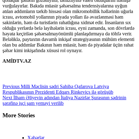
qonaqlar şəhərin gözəlliyinə, təmizliyinə valeh olduqlarını həmişə
vurğulayırlar. Bakıda müasir şəhərsalma tendensiyalarına uyğun
atılan addımların tərkib hissəsi olan mikromobillik həllərinin uğurla
icrası, avtomobil yollarının piyada yolları ilə əvəzlənməsi həm
sakinlərin, həm də turistlərin rahatlığına xidmət edir. İnsanların sıx
olduğu yerlərdə belə layihələrin icrası, eyni zamanda, son dövrlərdə
həyata keçirilən şəhərsalmayönümlü planlaşdırmaya da töhfə verir.
Beləliklə, paytaxtın davamlı inkişaf strategiyasının mühüm elementi
olan bu addımlar Bakının həm müasir, həm də piyadalar üçün rahat
şəhər kimi inkişafında xüsusi rol oynayır.
AMİDTV.AZ
Continue
Previous
Milli Məclisin sədri Sahibə Qafarova Latviya
Respublikasının Prezidenti Edqars Rinkeviçs ilə görüşüb
Reading
Next
İlham Əliyevin adından İtaliya Nazirlər Şurasının sədrinin
şərəfinə işçi şam yeməyi verilib
More Stories
Xəbərlər