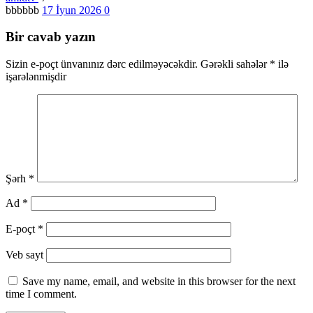
bbbbbb
17 İyun 2026
0
Bir cavab yazın
Sizin e-poçt ünvanınız dərc edilməyəcəkdir.
Gərəkli sahələr
*
ilə
işarələnmişdir
Şərh
*
Ad
*
E-poçt
*
Veb sayt
Save my name, email, and website in this browser for the next
time I comment.