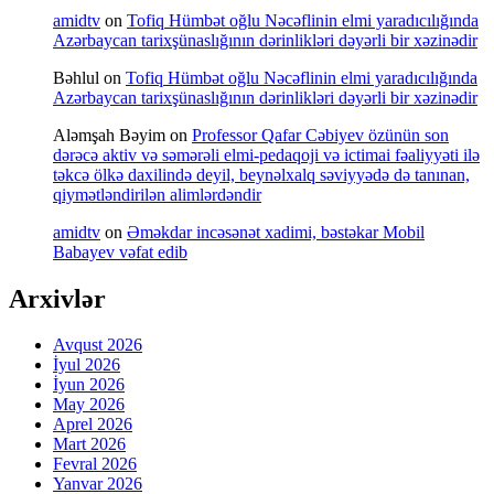
amidtv
on
Tofiq Hümbət oğlu Nəcəflinin elmi yaradıcılığında
Azərbaycan tarixşünaslığının dərinlikləri dəyərli bir xəzinədir
Bəhlul
on
Tofiq Hümbət oğlu Nəcəflinin elmi yaradıcılığında
Azərbaycan tarixşünaslığının dərinlikləri dəyərli bir xəzinədir
Aləmşah Bəyim
on
Professor Qafar Cəbiyev özünün son
dərəcə aktiv və səmərəli elmi-pedaqoji və ictimai fəaliyyəti ilə
təkcə ölkə daxilində deyil, beynəlxalq səviyyədə də tanınan,
qiymətləndirilən alimlərdəndir
amidtv
on
Əməkdar incəsənət xadimi, bəstəkar Mobil
Babayev vəfat edib
Arxivlər
Avqust 2026
İyul 2026
İyun 2026
May 2026
Aprel 2026
Mart 2026
Fevral 2026
Yanvar 2026