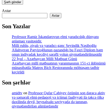
Axtar
Axtar
Son Yazılar
Professor Ramiz İskəndərovun elmi yaradıcılığı dünyanı
anlamaq vasitəsidir.
Milli ruhlu, ziyalı və yaradıcı gənc Sevindik Nəsiboğlu
Allahverən Pərvizoğlunun qazandığı bu Fəxri Diplom həm
onun indiyədək keçdiyi şərəfli yolun qiymətləndirilməsidir
22 İyul – Azərbaycan Milli Mətbuat Günü
Azərbaycan milli mətbuatının yaranmasının 151-ci ildönümü
münasibətilə Matros Bich Restoranında möhtəşəm tədbir
keçirildi
Son şərhlər
amidtv
on
Professor Qafar Cəbiyev özünün son dərəcə aktiv
və səmərəli elmi-pedaqoji və ictimai fəaliyyəti ilə təkcə ölkə
daxilində deyil, beynəlxalq səviyyədə də tanınan,
qiymətləndirilən alimlərdəndir