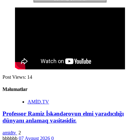
Post Views:
14
Məlumatlar
AMİD.TV
Professor Ramiz İskəndərovun elmi yaradıcılığı
dünyanı anlamaq vasitəsidir.
amidtv
2
bbbbbb
07 Avqust 2026
0