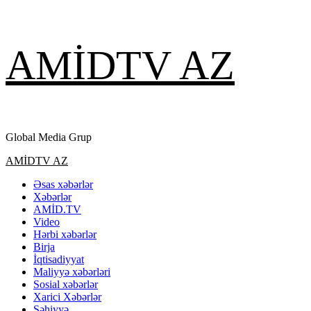
Skip
AMİDTV AZ
to
content
Global Media Grup
Primary
AMİDTV AZ
Menu
Əsas xəbərlər
Xəbərlər
AMİD.TV
Video
Hərbi xəbərlər
Birja
İqtisadiyyat
Maliyyə xəbərləri
Sosial xəbərlər
Xarici Xəbərlər
Səhiyyə