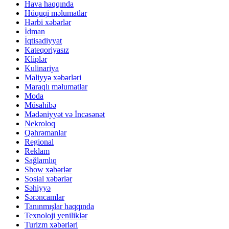
Hava haqqında
Hüquqi məlumatlar
Hərbi xəbərlər
İdman
İqtisadiyyat
Kateqoriyasız
Kliplər
Kulinariya
Maliyyə xəbərləri
Maraqlı məlumatlar
Moda
Müsahibə
Mədəniyyət və İncəsənət
Nekroloq
Qəhrəmanlar
Regional
Reklam
Sağlamlıq
Show xəbərlər
Sosial xəbərlər
Səhiyyə
Sərəncamlar
Tanınmışlar haqqında
Texnoloji yeniliklər
Turizm xəbərləri