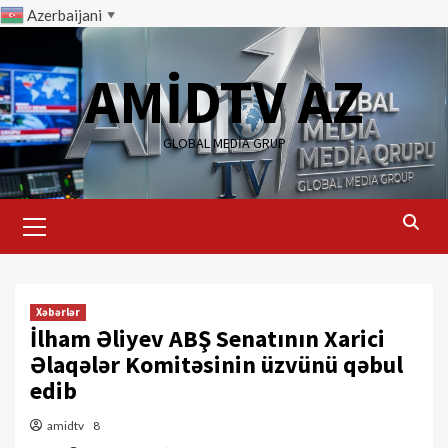
Azerbaijani
▼
Skip
to
AMİDTV AZ
content
GLOBAL MEDIA GRUP
Primary
Menu
Xəbərlər
İlham Əliyev ABŞ Senatının Xarici
Əlaqələr Komitəsinin üzvünü qəbul
edib
amidtv
8