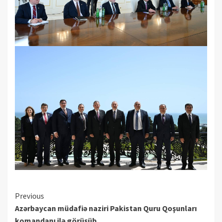
Continue
Previous
Azərbaycan müdafiə naziri Pakistan Quru Qoşunları
Reading
komandanı ilə görüşüb