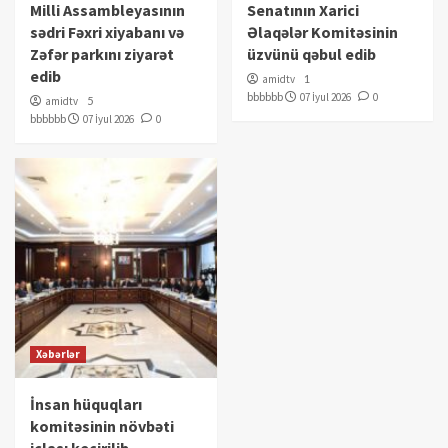
Milli Assambleyasının
Senatının Xarici
sədri Fəxri xiyabanı və
Əlaqələr Komitəsinin
Zəfər parkını ziyarət
üzvünü qəbul edib
edib
amidtv
1
bbbbbb
07 İyul 2026
0
amidtv
5
bbbbbb
07 İyul 2026
0
Xəbərlər
İnsan hüquqları
komitəsinin növbəti
iclası keçirilib