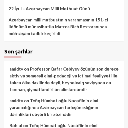
22 İyul – Azərbaycan Milli Mətbuat Günü
Azərbaycan milli mətbuatının yaranmasının 151-ci
ildönümü münasibətilə Matros Bich Restoranında
möhtəşəm tədbir keçirildi
Son şərhlər
amidtv
on
Professor Qafar Cəbiyev özünün son dərəcə
aktiv və səmərəli elmi-pedaqoji və ictimai fəaliyyəti ilə
təkcə ölkə daxilində deyil, beynəlxalq səviyyədə də
tanınan, qiymətləndirilən alimlərdəndir
amidtv
on
Tofiq Hümbət oğlu Nəcəflinin elmi
yaradıcılığında Azərbaycan tarixşünaslığının
dərinlikləri dəyərli bir xəzinədir
Bəhlul
on
Tofiq Hümbət oğlu Nəcəflinin elmi