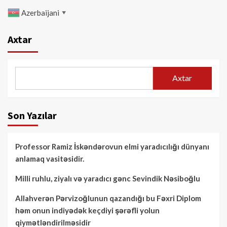
Azerbaijani
▼
Axtar
Axtar
Son Yazılar
Professor Ramiz İskəndərovun elmi yaradıcılığı dünyanı
anlamaq vasitəsidir.
Milli ruhlu, ziyalı və yaradıcı gənc Sevindik Nəsiboğlu
Allahverən Pərvizoğlunun qazandığı bu Fəxri Diplom
həm onun indiyədək keçdiyi şərəfli yolun
qiymətləndirilməsidir