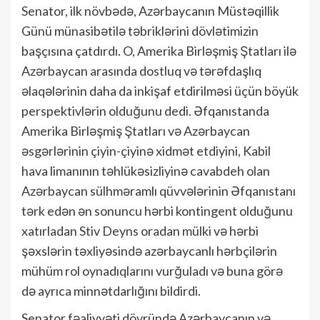
Senator, ilk növbədə, Azərbaycanın Müstəqillik
Günü münasibətilə təbriklərini dövlətimizin
başçısına çatdırdı. O, Amerika Birləşmiş Ştatları ilə
Azərbaycan arasında dostluq və tərəfdaşlıq
əlaqələrinin daha da inkişaf etdirilməsi üçün böyük
perspektivlərin olduğunu dedi. Əfqanıstanda
Amerika Birləşmiş Ştatları və Azərbaycan
əsgərlərinin çiyin-çiyinə xidmət etdiyini, Kabil
hava limanının təhlükəsizliyinə cavabdeh olan
Azərbaycan sülhməramlı qüvvələrinin Əfqanıstanı
tərk edən ən sonuncu hərbi kontingent olduğunu
xatırladan Stiv Deyns oradan mülki və hərbi
şəxslərin təxliyəsində azərbaycanlı hərbçilərin
mühüm rol oynadıqlarını vurğuladı və buna görə
də ayrıca minnətdarlığını bildirdi.
Senator fəaliyyəti dövründə Azərbaycanın və