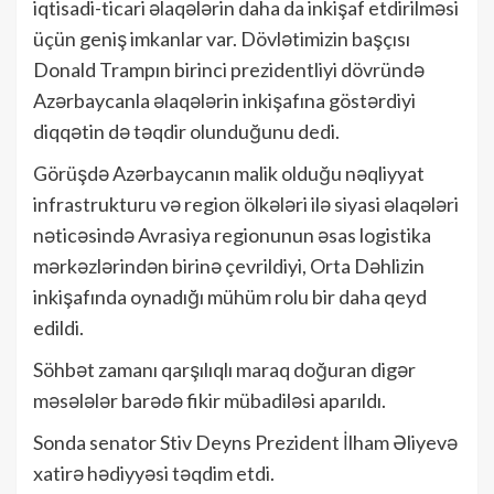
iqtisadi-ticari əlaqələrin daha da inkişaf etdirilməsi
üçün geniş imkanlar var. Dövlətimizin başçısı
Donald Trampın birinci prezidentliyi dövründə
Azərbaycanla əlaqələrin inkişafına göstərdiyi
diqqətin də təqdir olunduğunu dedi.
Görüşdə Azərbaycanın malik olduğu nəqliyyat
infrastrukturu və region ölkələri ilə siyasi əlaqələri
nəticəsində Avrasiya regionunun əsas logistika
mərkəzlərindən birinə çevrildiyi, Orta Dəhlizin
inkişafında oynadığı mühüm rolu bir daha qeyd
edildi.
Söhbət zamanı qarşılıqlı maraq doğuran digər
məsələlər barədə fikir mübadiləsi aparıldı.
Sonda senator Stiv Deyns Prezident İlham Əliyevə
xatirə hədiyyəsi təqdim etdi.