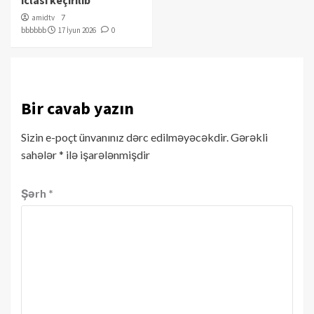
amidtv
7
bbbbbb
17 İyun 2026
0
Bir cavab yazın
Sizin e-poçt ünvanınız dərc edilməyəcəkdir.
Gərəkli
sahələr
*
ilə işarələnmişdir
Şərh
*