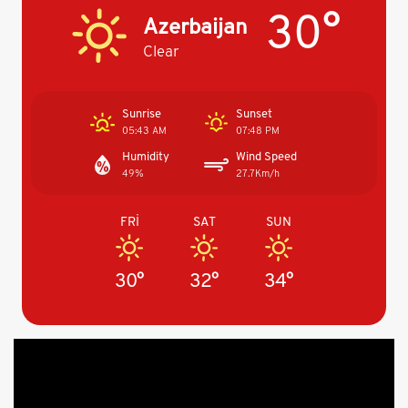
30°
Azerbaijan
Clear
Sunrise
Sunset
05:43 AM
07:48 PM
Humidity
Wind Speed
49%
27.7Km/h
FRI
SAT
SUN
30°
32°
34°