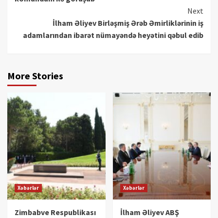
Next
İlham Əliyev Birləşmiş Ərəb Əmirliklərinin iş
adamlarından ibarət nümayəndə heyətini qəbul edib
More Stories
Xəbərlər
Xəbərlər
Zimbabve Respublikası
İlham Əliyev ABŞ