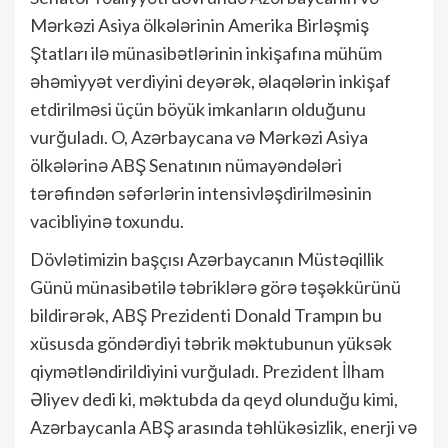
Mərkəzi Asiya ölkələrinin Amerika Birləşmiş
Ştatları ilə münasibətlərinin inkişafına mühüm
əhəmiyyət verdiyini deyərək, əlaqələrin inkişaf
etdirilməsi üçün böyük imkanların olduğunu
vurğuladı. O, Azərbaycana və Mərkəzi Asiya
ölkələrinə ABŞ Senatının nümayəndələri
tərəfindən səfərlərin intensivləşdirilməsinin
vacibliyinə toxundu.
Dövlətimizin başçısı Azərbaycanın Müstəqillik
Günü münasibətilə təbriklərə görə təşəkkürünü
bildirərək, ABŞ Prezidenti Donald Trampın bu
xüsusda göndərdiyi təbrik məktubunun yüksək
qiymətləndirildiyini vurğuladı. Prezident İlham
Əliyev dedi ki, məktubda da qeyd olunduğu kimi,
Azərbaycanla ABŞ arasında təhlükəsizlik, enerji və