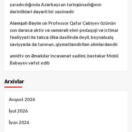
yaradıcılığında Azərbaycan tarixşünaslığının
dərinlikləri dəyərli bir xəzinədir
Aləmşah Bəyim
on
Professor Qafar Cəbiyev özünün
son dərəcə aktiv və səmərəli elmi-pedaqoji və ictimai
fəaliyyəti ilə təkcə ölkə daxilində deyil, beynəlxalq
səviyyədə də tanınan, qiymətləndirilən alimlərdəndir
amidtv
on
Əməkdar incəsənət xadimi, bəstəkar Mobil
Babayev vəfat edib
Arxivlər
Avqust 2026
İyul 2026
İyun 2026