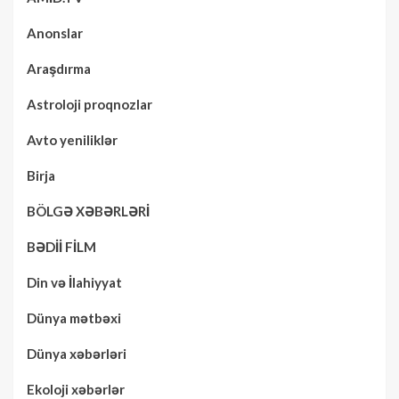
Anonslar
Araşdırma
Astroloji proqnozlar
Avto yeniliklər
Birja
BÖLGƏ XƏBƏRLƏRİ
BƏDİİ FİLM
Din və İlahiyyat
Dünya mətbəxi
Dünya xəbərləri
Ekoloji xəbərlər