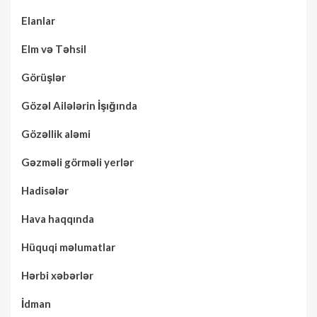
Elanlar
Elm və Təhsil
Görüşlər
Gözəl Ailələrin İşığında
Gözəllik aləmi
Gəzməli görməli yerlər
Hadisələr
Hava haqqında
Hüquqi məlumatlar
Hərbi xəbərlər
İdman