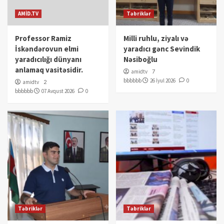
AMİD.TV
Təbriklər
Professor Ramiz
Milli ruhlu, ziyalı və
İskəndərovun elmi
yaradıcı gənc Sevindik
yaradıcılığı dünyanı
Nəsiboğlu
anlamaq vasitəsidir.
amidtv
7
bbbbbb
26 İyul 2026
0
amidtv
2
bbbbbb
07 Avqust 2026
0
Təbriklər
Təbriklər