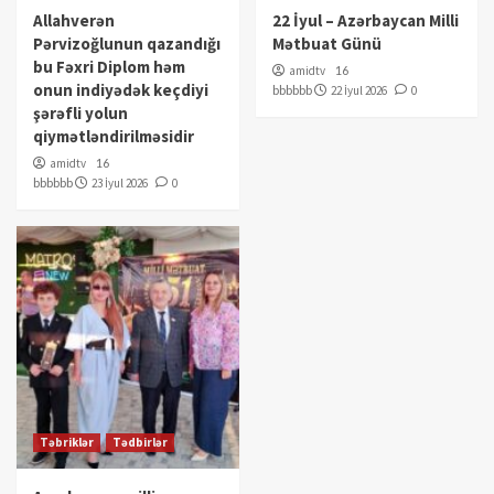
Allahverən
22 İyul – Azərbaycan Milli
Pərvizoğlunun qazandığı
Mətbuat Günü
bu Fəxri Diplom həm
amidtv
16
onun indiyədək keçdiyi
bbbbbb
22 İyul 2026
0
şərəfli yolun
qiymətləndirilməsidir
amidtv
16
bbbbbb
23 İyul 2026
0
Təbriklər
Tədbirlər