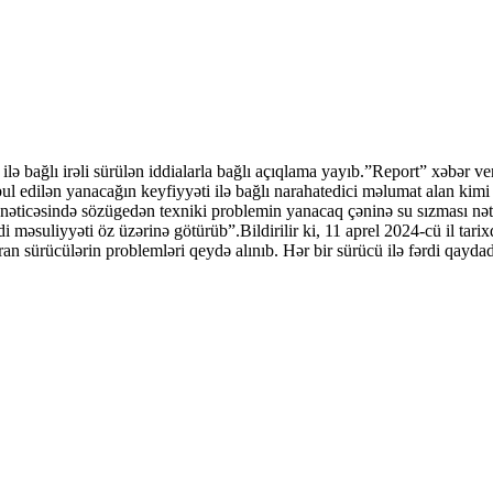
ağlı irəli sürülən iddialarla bağlı açıqlama yayıb.”Report” xəbər v
ul edilən yanacağın keyfiyyəti ilə bağlı narahatedici məlumat alan kim
nəticəsində sözügedən texniki problemin yanacaq çəninə su sızması nə
uliyyəti öz üzərinə götürüb”.Bildirilir ki, 11 aprel 2024-cü il tar
sürücülərin problemləri qeydə alınıb. Hər bir sürücü ilə fərdi qaydada