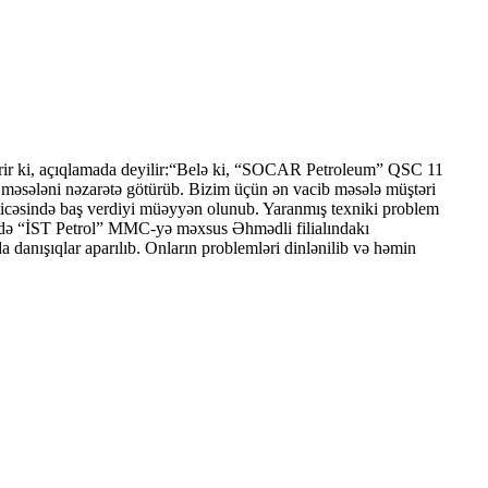
erir ki, açıqlamada deyilir:“Belə ki, “SOCAR Petroleum” QSC 11
i məsələni nəzarətə götürüb. Bizim üçün ən vacib məsələ müştəri
ticəsində baş verdiyi müəyyən olunub. Yaranmış texniki problem
ixdə “İST Petrol” MMC-yə məxsus Əhmədli filialındakı
 danışıqlar aparılıb. Onların problemləri dinlənilib və həmin