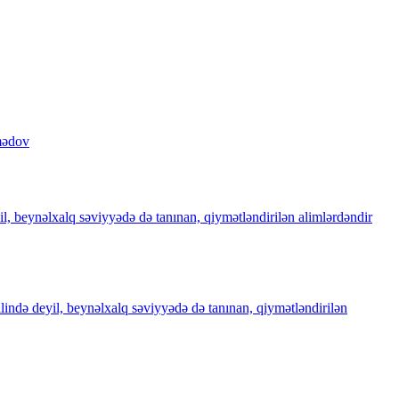
mədov
il, beynəlxalq səviyyədə də tanınan, qiymətləndirilən alimlərdəndir
ilində deyil, beynəlxalq səviyyədə də tanınan, qiymətləndirilən