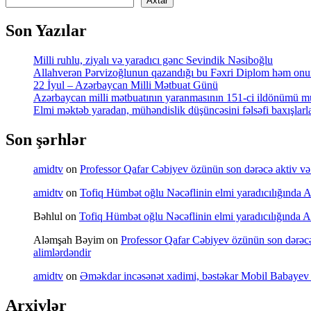
Axtar
Son Yazılar
Milli ruhlu, ziyalı və yaradıcı gənc Sevindik Nəsiboğlu
Allahverən Pərvizoğlunun qazandığı bu Fəxri Diplom həm onun 
22 İyul – Azərbaycan Milli Mətbuat Günü
Azərbaycan milli mətbuatının yaranmasının 151-ci ildönümü mü
Elmi məktəb yaradan, mühəndislik düşüncəsini fəlsəfi baxışl
Son şərhlər
amidtv
on
Professor Qafar Cəbiyev özünün son dərəcə aktiv və sə
amidtv
on
Tofiq Hümbət oğlu Nəcəflinin elmi yaradıcılığında Azə
Bəhlul
on
Tofiq Hümbət oğlu Nəcəflinin elmi yaradıcılığında Azə
Aləmşah Bəyim
on
Professor Qafar Cəbiyev özünün son dərəcə a
alimlərdəndir
amidtv
on
Əməkdar incəsənət xadimi, bəstəkar Mobil Babayev 
Arxivlər