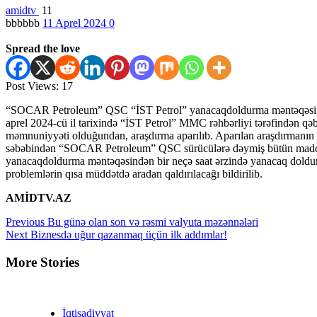
amidtv
11
bbbbbb
11 Aprel 2024
0
Spread the love
Post Views:
17
“SOCAR Petroleum” QSC “İST Petrol” yanacaqdoldurma məntəqəsi ilə b
aprel 2024-cü il tarixində “İST Petrol” MMC rəhbərliyi tərəfindən qəb
məmnuniyyəti olduğundan, araşdırma aparılıb. Aparılan araşdırmanın 
səbəbindən “SOCAR Petroleum” QSC sürücülərə dəymiş bütün maddi məs
yanacaqdoldurma məntəqəsindən bir neçə saat ərzində yanacaq dolduran 
problemlərin qısa müddətdə aradan qaldırılacağı bildirilib.
AMİDTV.AZ
Continue
Previous
Bu günə olan son və rəsmi valyuta məzənnələri
Next
Biznesdə uğur qazanmaq üçün ilk addımlar!
Reading
More Stories
İqtisadiyyat