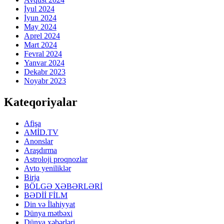
İyul 2024
İyun 2024
May 2024
Aprel 2024
Mart 2024
Fevral 2024
Yanvar 2024
Dekabr 2023
Noyabr 2023
Kateqoriyalar
Afişa
AMİD.TV
Anonslar
Araşdırma
Astroloji proqnozlar
Avto yeniliklər
Birja
BÖLGƏ XƏBƏRLƏRİ
BƏDİİ FİLM
Din və İlahiyyat
Dünya mətbəxi
Dünya xəbərləri