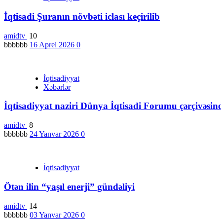
İqtisadi Şuranın növbəti iclası keçirilib
amidtv
10
bbbbbb
16 Aprel 2026
0
İqtisadiyyat
Xəbərlər
İqtisadiyyat naziri Dünya İqtisadi Forumu çərçivəsində
amidtv
8
bbbbbb
24 Yanvar 2026
0
İqtisadiyyat
Ötən ilin “yaşıl enerji” gündəliyi
amidtv
14
bbbbbb
03 Yanvar 2026
0