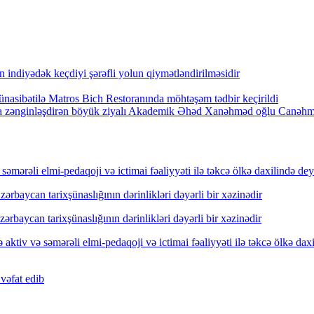
indiyədək keçdiyi şərəfli yolun qiymətləndirilməsidir
nasibətilə Matros Bich Restoranında möhtəşəm tədbir keçirildi
arla zənginləşdirən böyük ziyalı Akademik Əhəd Xanəhməd oğlu Canəh
mərəli elmi-pedaqoji və ictimai fəaliyyəti ilə təkcə ölkə daxilində dey
rbaycan tarixşünaslığının dərinlikləri dəyərli bir xəzinədir
rbaycan tarixşünaslığının dərinlikləri dəyərli bir xəzinədir
ktiv və səmərəli elmi-pedaqoji və ictimai fəaliyyəti ilə təkcə ölkə dax
vəfat edib