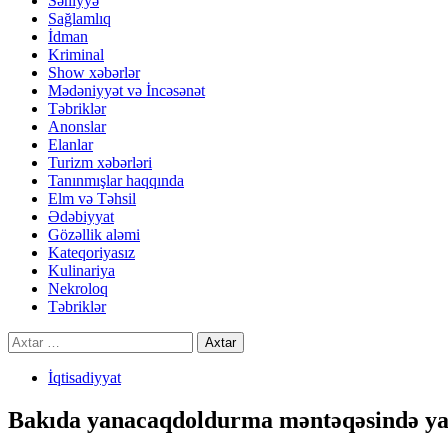
Səhiyyə
Sağlamlıq
İdman
Kriminal
Show xəbərlər
Mədəniyyət və İncəsənət
Təbriklər
Anonslar
Elanlar
Turizm xəbərləri
Tanınmışlar haqqında
Elm və Təhsil
Ədəbiyyat
Gözəllik aləmi
Kateqoriyasız
Kulinariya
Nekroloq
Təbriklər
Axtarış:
İqtisadiyyat
Bakıda yanacaqdoldurma məntəqəsində yaş