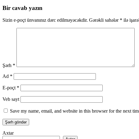
Bir cavab yazın
Sizin e-poçt ünvanınız dərc edilməyəcəkdir.
Gərəkli sahələr
*
ilə işar
Şərh
*
Ad
*
E-poçt
*
Veb sayt
Save my name, email, and website in this browser for the next ti
Axtar