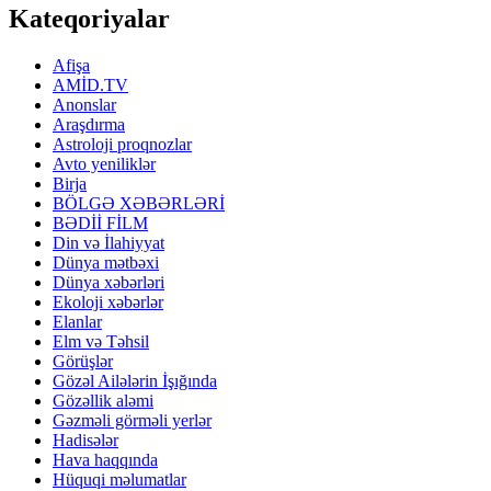
Kateqoriyalar
Afişa
AMİD.TV
Anonslar
Araşdırma
Astroloji proqnozlar
Avto yeniliklər
Birja
BÖLGƏ XƏBƏRLƏRİ
BƏDİİ FİLM
Din və İlahiyyat
Dünya mətbəxi
Dünya xəbərləri
Ekoloji xəbərlər
Elanlar
Elm və Təhsil
Görüşlər
Gözəl Ailələrin İşığında
Gözəllik aləmi
Gəzməli görməli yerlər
Hadisələr
Hava haqqında
Hüquqi məlumatlar