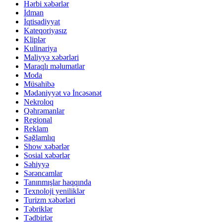
Hərbi xəbərlər
İdman
İqtisadiyyat
Kateqoriyasız
Kliplər
Kulinariya
Maliyyə xəbərləri
Maraqlı məlumatlar
Moda
Müsahibə
Mədəniyyət və İncəsənət
Nekroloq
Qəhrəmanlar
Regional
Reklam
Sağlamlıq
Show xəbərlər
Sosial xəbərlər
Səhiyyə
Sərəncamlar
Tanınmışlar haqqında
Texnoloji yeniliklər
Turizm xəbərləri
Təbriklər
Tədbirlər