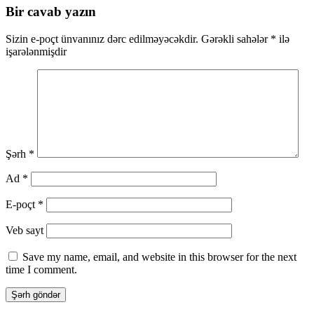
Bir cavab yazın
Sizin e-poçt ünvanınız dərc edilməyəcəkdir.
Gərəkli sahələr
*
ilə
işarələnmişdir
Şərh
*
Ad
*
E-poçt
*
Veb sayt
Save my name, email, and website in this browser for the next
time I comment.