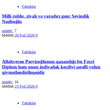
Təbriklər
Milli ruhlu, ziyalı və yaradıcı gənc Sevindik
Nəsiboğlu
amidtv
7
bbbbbb
26 İyul 2026
0
Təbriklər
Allahverən Pərvizoğlunun qazandığı bu Fəxri
Diplom həm onun indiyədək keçdiyi şərəfli yolun
qiymətləndirilməsidir
amidtv
16
bbbbbb
23 İyul 2026
0
Təbriklər