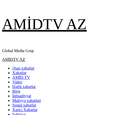
Skip
AMİDTV AZ
to
content
Global Media Grup
Primary
AMİDTV AZ
Menu
Əsas xəbərlər
Xəbərlər
AMİD.TV
Video
Hərbi xəbərlər
Birja
İqtisadiyyat
Maliyyə xəbərləri
Sosial xəbərlər
Xarici Xəbərlər
Səhiyyə