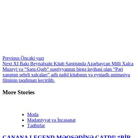
Continue
Previous
Öncəki yazı
Next
XI Bakı Beynəlxalq Kitab Sərgisində Azərbaycan Milli Xalça
Reading
Muzeyi və “Şərq-Qərb” nəşriyyatının birgə layihəsi olan “Pəri
xanımın sehrli xalçaları” adlı nağıl kitabının və eyniadlı animasiya
filminin təqdimatı keçirilib.
More Stories
Moda
Mədəniyyət və İncəsənət
Tədbirlər
CANANA LEGEND MƏQSƏDİNƏ ÇATDI! “BİR