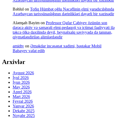
Azərbaycan tarixşünaslığının dərinlikləri dəyərli bir xəzinədir
Bəhlul
on
Tofiq Hümbət oğlu Nəcəflinin elmi yaradıcılığında
Azərbaycan tarixşünaslığının dərinlikləri dəyərli bir xəzinədir
Aləmşah Bəyim
on
Professor Qafar Cəbiyev özünün son
dərəcə aktiv və səmərəli elmi-pedaqoji və ictimai fəaliyyəti ilə
təkcə ölkə daxilində deyil, beynəlxalq səviyyədə də tanınan,
qiymətləndirilən alimlərdəndir
amidtv
on
Əməkdar incəsənət xadimi, bəstəkar Mobil
Babayev vəfat edib
Arxivlər
Avqust 2026
İyul 2026
İyun 2026
May 2026
Aprel 2026
Mart 2026
Fevral 2026
Yanvar 2026
Dekabr 2025
Noyabr 2025