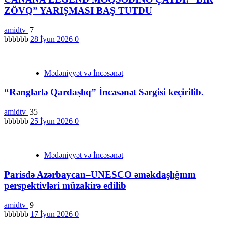
ZÖVQ” YARIŞMASI BAŞ TUTDU
amidtv
7
bbbbbb
28 İyun 2026
0
Mədəniyyət və İncəsənət
“Rənglərlə Qardaşlıq” İncəsənət Sərgisi keçirilib.
amidtv
35
bbbbbb
25 İyun 2026
0
Mədəniyyət və İncəsənət
Parisdə Azərbaycan–UNESCO əməkdaşlığının
perspektivləri müzakirə edilib
amidtv
9
bbbbbb
17 İyun 2026
0