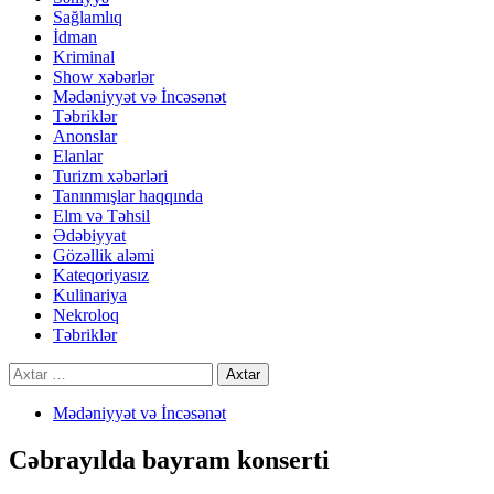
Sağlamlıq
İdman
Kriminal
Show xəbərlər
Mədəniyyət və İncəsənət
Təbriklər
Anonslar
Elanlar
Turizm xəbərləri
Tanınmışlar haqqında
Elm və Təhsil
Ədəbiyyat
Gözəllik aləmi
Kateqoriyasız
Kulinariya
Nekroloq
Təbriklər
Axtarış:
Mədəniyyət və İncəsənət
Cəbrayılda bayram konserti