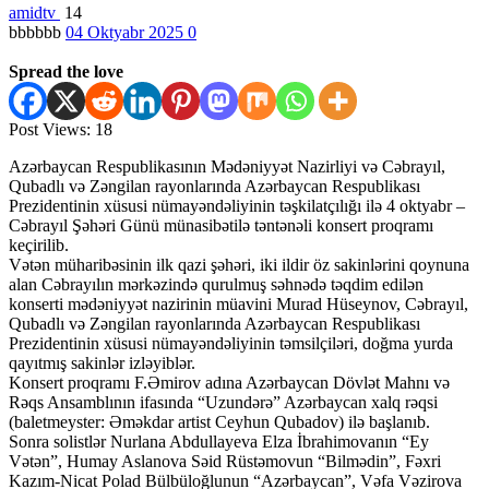
amidtv
14
bbbbbb
04 Oktyabr 2025
0
Spread the love
Post Views:
18
Azərbaycan Respublikasının Mədəniyyət Nazirliyi və Cəbrayıl,
Qubadlı və Zəngilan rayonlarında Azərbaycan Respublikası
Prezidentinin xüsusi nümayəndəliyinin təşkilatçılığı ilə 4 oktyabr –
Cəbrayıl Şəhəri Günü münasibətilə təntənəli konsert proqramı
keçirilib.
Vətən müharibəsinin ilk qazi şəhəri, iki ildir öz sakinlərini qoynuna
alan Cəbrayılın mərkəzində qurulmuş səhnədə təqdim edilən
konserti mədəniyyət nazirinin müavini Murad Hüseynov, Cəbrayıl,
Qubadlı və Zəngilan rayonlarında Azərbaycan Respublikası
Prezidentinin xüsusi nümayəndəliyinin təmsilçiləri, doğma yurda
qayıtmış sakinlər izləyiblər.
Konsert proqramı F.Əmirov adına Azərbaycan Dövlət Mahnı və
Rəqs Ansamblının ifasında “Uzundərə” Azərbaycan xalq rəqsi
(baletmeyster: Əməkdar artist Ceyhun Qubadov) ilə başlanıb.
Sonra solistlər Nurlana Abdullayeva Elza İbrahimovanın “Ey
Vətən”, Humay Aslanova Səid Rüstəmovun “Bilmədin”, Fəxri
Kazım-Nicat Polad Bülbüloğlunun “Azərbaycan”, Vəfa Vəzirova