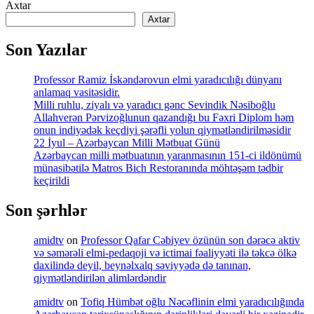
Axtar
Axtar
Son Yazılar
Professor Ramiz İskəndərovun elmi yaradıcılığı dünyanı
anlamaq vasitəsidir.
Milli ruhlu, ziyalı və yaradıcı gənc Sevindik Nəsiboğlu
Allahverən Pərvizoğlunun qazandığı bu Fəxri Diplom həm
onun indiyədək keçdiyi şərəfli yolun qiymətləndirilməsidir
22 İyul – Azərbaycan Milli Mətbuat Günü
Azərbaycan milli mətbuatının yaranmasının 151-ci ildönümü
münasibətilə Matros Bich Restoranında möhtəşəm tədbir
keçirildi
Son şərhlər
amidtv
on
Professor Qafar Cəbiyev özünün son dərəcə aktiv
və səmərəli elmi-pedaqoji və ictimai fəaliyyəti ilə təkcə ölkə
daxilində deyil, beynəlxalq səviyyədə də tanınan,
qiymətləndirilən alimlərdəndir
amidtv
on
Tofiq Hümbət oğlu Nəcəflinin elmi yaradıcılığında