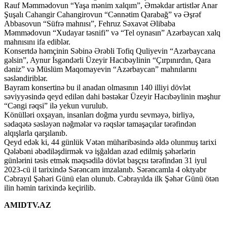
Rauf Məmmədovun “Yaşa mənim xalqım”, Əməkdar artistlər Anar
Şuşalı Cahangir Cahangirovun “Cənnətim Qarabağ” və Əşrəf
Abbasovun “Süfrə mahnısı”, Fehruz Səxavət Əlibaba
Məmmədovun “Xudayar təsnifi” və “Tel oynasın” Azərbaycan xalq
mahnısını ifa ediblər.
Konsertdə həmçinin Səbinə Ərəbli Tofiq Quliyevin “Azərbaycana
gəlsin”, Aynur İsgəndərli Üzeyir Hacıbəylinin “Çırpınırdın, Qara
dəniz” və Müslüm Maqomayevin “Azərbaycan” mahnılarını
səsləndiriblər.
Bayram konsertinə bu il anadan olmasının 140 illiyi dövlət
səviyyəsində qeyd edilən dahi bəstəkar Üzeyir Hacıbəylinin məşhur
“Cəngi rəqsi” ilə yekun vurulub.
Könülləri oxşayan, insanları doğma yurdu sevməyə, birliyə,
sədaqətə səsləyən nəğmələr və rəqslər tamaşaçılar tərəfindən
alqışlarla qarşılanıb.
Qeyd edək ki, 44 günlük Vətən müharibəsində əldə olunmuş tarixi
Qələbəni əbədiləşdirmək və işğaldan azad edilmiş şəhərlərin
günlərini təsis etmək məqsədilə dövlət başçısı tərəfindən 31 iyul
2023-cü il tarixində Sərəncam imzalanıb. Sərəncamla 4 oktyabr
Cəbrayıl Şəhəri Günü elan olunub. Cəbrayılda ilk Şəhər Günü ötən
ilin həmin tarixində keçirilib.
AMIDTV.AZ