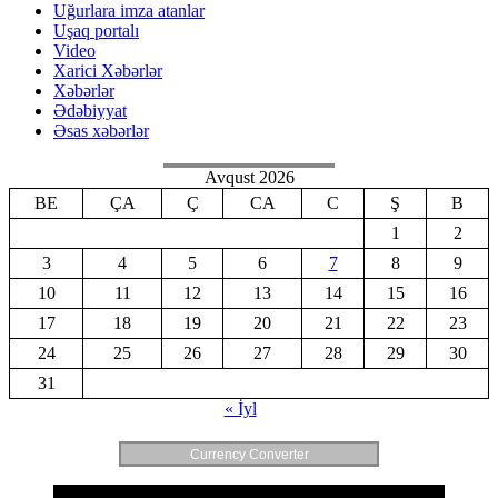
Uğurlara imza atanlar
Uşaq portalı
Video
Xarici Xəbərlər
Xəbərlər
Ədəbiyyat
Əsas xəbərlər
Avqust 2026
BE
ÇA
Ç
CA
C
Ş
B
1
2
3
4
5
6
7
8
9
10
11
12
13
14
15
16
17
18
19
20
21
22
23
24
25
26
27
28
29
30
31
« İyl
Currency Converter