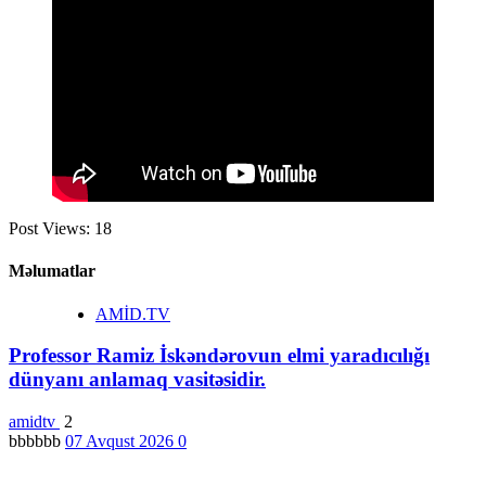
Post Views:
18
Məlumatlar
AMİD.TV
Professor Ramiz İskəndərovun elmi yaradıcılığı
dünyanı anlamaq vasitəsidir.
amidtv
2
bbbbbb
07 Avqust 2026
0