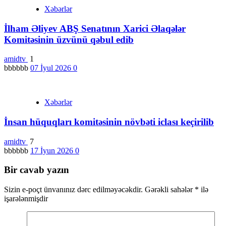
Xəbərlər
İlham Əliyev ABŞ Senatının Xarici Əlaqələr
Komitəsinin üzvünü qəbul edib
amidtv
1
bbbbbb
07 İyul 2026
0
Xəbərlər
İnsan hüquqları komitəsinin növbəti iclası keçirilib
amidtv
7
bbbbbb
17 İyun 2026
0
Bir cavab yazın
Sizin e-poçt ünvanınız dərc edilməyəcəkdir.
Gərəkli sahələr
*
ilə
işarələnmişdir