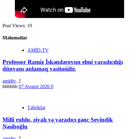
Post Views:
19
Məlumatlar
AMİD.TV
Professor Ramiz İskəndərovun elmi yaradıcılığı
dünyanı anlamaq vasitəsidir.
amidtv
2
bbbbbb
07 Avqust 2026
0
Təbriklər
Milli ruhlu, ziyalı və yaradıcı gənc Sevindik
Nəsiboğlu
amidtv
7