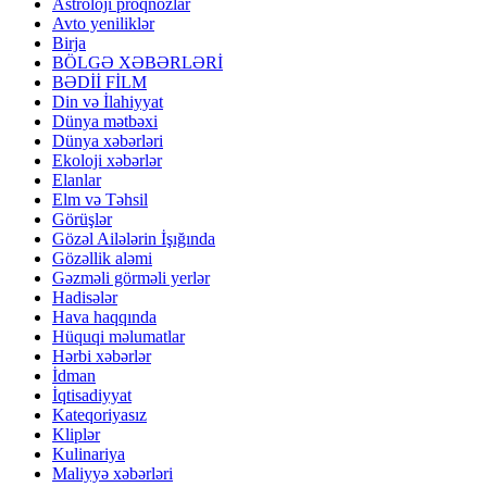
Astroloji proqnozlar
Avto yeniliklər
Birja
BÖLGƏ XƏBƏRLƏRİ
BƏDİİ FİLM
Din və İlahiyyat
Dünya mətbəxi
Dünya xəbərləri
Ekoloji xəbərlər
Elanlar
Elm və Təhsil
Görüşlər
Gözəl Ailələrin İşığında
Gözəllik aləmi
Gəzməli görməli yerlər
Hadisələr
Hava haqqında
Hüquqi məlumatlar
Hərbi xəbərlər
İdman
İqtisadiyyat
Kateqoriyasız
Kliplər
Kulinariya
Maliyyə xəbərləri