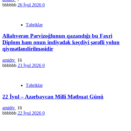
bbbbbb
26 İyul 2026
0
Təbriklər
Allahverən Pərvizoğlunun qazandığı bu Fəxri
Diplom həm onun indiyədək keçdiyi şərəfli yolun
qiymətləndirilməsidir
amidtv
16
bbbbbb
23 İyul 2026
0
Təbriklər
22 İyul – Azərbaycan Milli Mətbuat Günü
amidtv
16
bbbbbb
22 İyul 2026
0