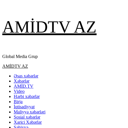
Skip
AMİDTV AZ
to
content
Global Media Grup
Primary
AMİDTV AZ
Menu
Əsas xəbərlər
Xəbərlər
AMİD.TV
Video
Hərbi xəbərlər
Birja
İqtisadiyyat
Maliyyə xəbərləri
Sosial xəbərlər
Xarici Xəbərlər
Səhiyyə