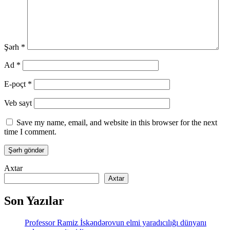
Şərh
*
Ad
*
E-poçt
*
Veb sayt
Save my name, email, and website in this browser for the next
time I comment.
Axtar
Axtar
Son Yazılar
Professor Ramiz İskəndərovun elmi yaradıcılığı dünyanı