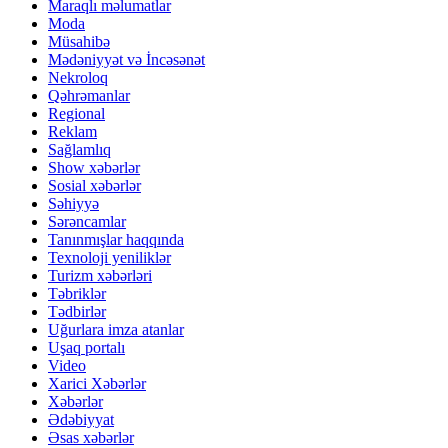
Maraqlı məlumatlar
Moda
Müsahibə
Mədəniyyət və İncəsənət
Nekroloq
Qəhrəmanlar
Regional
Reklam
Sağlamlıq
Show xəbərlər
Sosial xəbərlər
Səhiyyə
Sərəncamlar
Tanınmışlar haqqında
Texnoloji yeniliklər
Turizm xəbərləri
Təbriklər
Tədbirlər
Uğurlara imza atanlar
Uşaq portalı
Video
Xarici Xəbərlər
Xəbərlər
Ədəbiyyat
Əsas xəbərlər