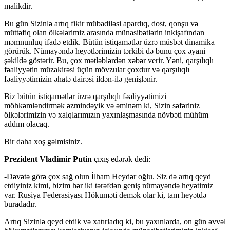
malikdir.
Bu gün Sizinlə artıq fikir mübadiləsi apardıq, dost, qonşu və
müttəfiq olan ölkələrimiz arasında münasibətlərin inkişafından
məmnunluq ifadə etdik. Bütün istiqamətlər üzrə müsbət dinamika
görürük. Nümayəndə heyətlərimizin tərkibi də bunu çox əyani
şəkildə göstərir. Bu, çox mətləblərdən xəbər verir. Yəni, qarşılıqlı
fəaliyyətin müzakirəsi üçün mövzular çoxdur və qarşılıqlı
fəaliyyətimizin əhatə dairəsi ildən-ilə genişlənir.
Biz bütün istiqamətlər üzrə qarşılıqlı fəaliyyətimizi
möhkəmləndirmək əzmindəyik və əminəm ki, Sizin səfəriniz
ölkələrimizin və xalqlarımızın yaxınlaşmasında növbəti mühüm
addım olacaq.
Bir daha xoş gəlmisiniz.
Prezident Vladimir Putin
çıxış edərək dedi:
-Dəvətə görə çox sağ olun İlham Heydər oğlu. Siz də artıq qeyd
etdiyiniz kimi, bizim hər iki tərəfdən geniş nümayəndə heyətimiz
var. Rusiya Federasiyası Hökuməti demək olar ki, tam heyətdə
buradadır.
Artıq Sizinlə qeyd etdik və xatırladıq ki, bu yaxınlarda, on gün əvvəl