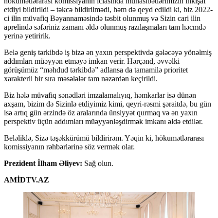
hökumətlərarası komissiyanın iclasında münasibətlərimizin inkişaf
etdiyi bildirildi – təkcə bildirilmədi, həm də qeyd edildi ki, biz 2022-
ci ilin müvafiq Bəyannaməsində təsbit olunmuş və Sizin cari ilin
aprelində səfəriniz zamanı əldə olunmuş razılaşmaları tam həcmdə
yerinə yetiririk.
Belə geniş tərkibdə iş bizə ən yaxın perspektivdə gələcəyə yönəlmiş
addımları müəyyən etməyə imkan verir. Hərçənd, əvvəlki
görüşümüz “məhdud tərkibdə” adlansa da tamamilə prioritet
xarakterli bir sıra məsələlər tam nəzərdən keçirildi.
Biz hələ müvafiq sənədləri imzalamalıyıq, həmkarlar isə dünən
axşam, bizim də Sizinlə etdiyimiz kimi, qeyri-rəsmi şəraitdə, bu gün
isə artıq gün ərzində öz aralarında ünsiyyət qurmaq və ən yaxın
perspektiv üçün addımları müəyyənləşdirmək imkanı əldə etdilər.
Beləliklə, Sizə təşəkkürümü bildirirəm. Yəqin ki, hökumətlərarası
komissiyanın rəhbərlərinə söz vermək olar.
Prezident İlham Əliyev:
Sağ olun.
AMİDTV.AZ