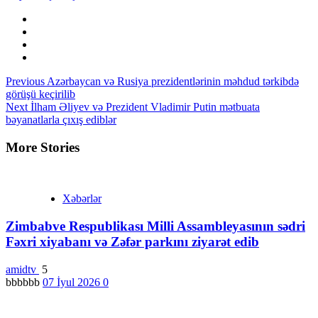
Continue
Previous
Azərbaycan və Rusiya prezidentlərinin məhdud tərkibdə
görüşü keçirilib
Reading
Next
İlham Əliyev və Prezident Vladimir Putin mətbuata
bəyanatlarla çıxış ediblər
More Stories
Xəbərlər
Zimbabve Respublikası Milli Assambleyasının sədri
Fəxri xiyabanı və Zəfər parkını ziyarət edib
amidtv
5
bbbbbb
07 İyul 2026
0