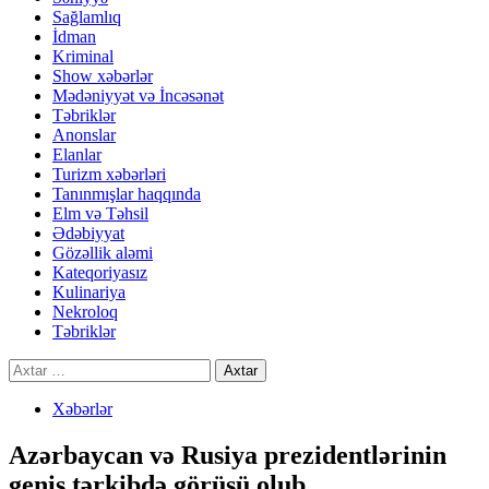
Sağlamlıq
İdman
Kriminal
Show xəbərlər
Mədəniyyət və İncəsənət
Təbriklər
Anonslar
Elanlar
Turizm xəbərləri
Tanınmışlar haqqında
Elm və Təhsil
Ədəbiyyat
Gözəllik aləmi
Kateqoriyasız
Kulinariya
Nekroloq
Təbriklər
Axtarış:
Xəbərlər
Azərbaycan və Rusiya prezidentlərinin
geniş tərkibdə görüşü olub