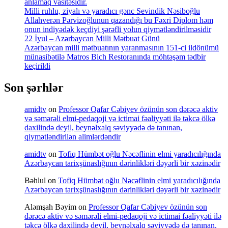
anlamaq vasitəsidir.
Milli ruhlu, ziyalı və yaradıcı gənc Sevindik Nəsiboğlu
Allahverən Pərvizoğlunun qazandığı bu Fəxri Diplom həm
onun indiyədək keçdiyi şərəfli yolun qiymətləndirilməsidir
22 İyul – Azərbaycan Milli Mətbuat Günü
Azərbaycan milli mətbuatının yaranmasının 151-ci ildönümü
münasibətilə Matros Bich Restoranında möhtəşəm tədbir
keçirildi
Son şərhlər
amidtv
on
Professor Qafar Cəbiyev özünün son dərəcə aktiv
və səmərəli elmi-pedaqoji və ictimai fəaliyyəti ilə təkcə ölkə
daxilində deyil, beynəlxalq səviyyədə də tanınan,
qiymətləndirilən alimlərdəndir
amidtv
on
Tofiq Hümbət oğlu Nəcəflinin elmi yaradıcılığında
Azərbaycan tarixşünaslığının dərinlikləri dəyərli bir xəzinədir
Bəhlul
on
Tofiq Hümbət oğlu Nəcəflinin elmi yaradıcılığında
Azərbaycan tarixşünaslığının dərinlikləri dəyərli bir xəzinədir
Aləmşah Bəyim
on
Professor Qafar Cəbiyev özünün son
dərəcə aktiv və səmərəli elmi-pedaqoji və ictimai fəaliyyəti ilə
təkcə ölkə daxilində deyil, beynəlxalq səviyyədə də tanınan,