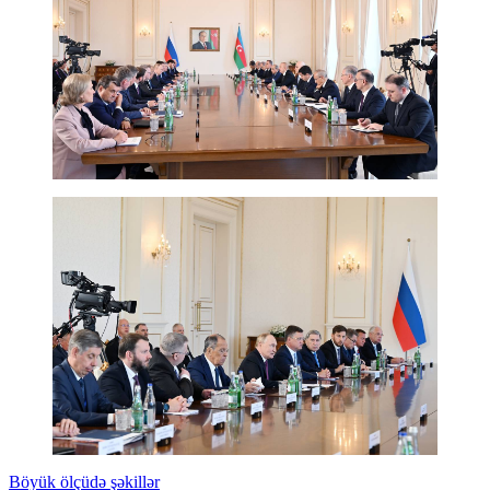
Böyük ölçüdə şəkillər