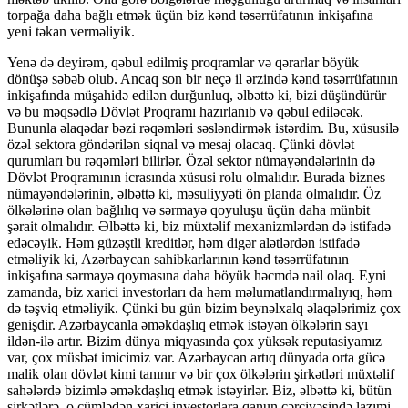
torpağa daha bağlı etmək üçün biz kənd təsərrüfatının inkişafına
yeni təkan verməliyik.
Yenə də deyirəm, qəbul edilmiş proqramlar və qərarlar böyük
dönüşə səbəb olub. Ancaq son bir neçə il ərzində kənd təsərrüfatının
inkişafında müşahidə edilən durğunluq, əlbəttə ki, bizi düşündürür
və bu məqsədlə Dövlət Proqramı hazırlanıb və qəbul ediləcək.
Bununla əlaqədar bəzi rəqəmləri səsləndirmək istərdim. Bu, xüsusilə
özəl sektora göndərilən siqnal və mesaj olacaq. Çünki dövlət
qurumları bu rəqəmləri bilirlər. Özəl sektor nümayəndələrinin də
Dövlət Proqramının icrasında xüsusi rolu olmalıdır. Burada biznes
nümayəndələrinin, əlbəttə ki, məsuliyyəti ön planda olmalıdır. Öz
ölkələrinə olan bağlılıq və sərmayə qoyuluşu üçün daha münbit
şərait olmalıdır. Əlbəttə ki, biz müxtəlif mexanizmlərdən də istifadə
edəcəyik. Həm güzəştli kreditlər, həm digər alətlərdən istifadə
etməliyik ki, Azərbaycan sahibkarlarının kənd təsərrüfatının
inkişafına sərmayə qoymasına daha böyük həcmdə nail olaq. Eyni
zamanda, biz xarici investorları da həm məlumatlandırmalıyıq, həm
də təşviq etməliyik. Çünki bu gün bizim beynəlxalq əlaqələrimiz çox
genişdir. Azərbaycanla əməkdaşlıq etmək istəyən ölkələrin sayı
ildən-ilə artır. Bizim dünya miqyasında çox yüksək reputasiyamız
var, çox müsbət imicimiz var. Azərbaycan artıq dünyada orta gücə
malik olan dövlət kimi tanınır və bir çox ölkələrin şirkətləri müxtəlif
sahələrdə bizimlə əməkdaşlıq etmək istəyirlər. Biz, əlbəttə ki, bütün
şirkətlərə, o cümlədən xarici investorlara qanun çərçivəsində lazımi