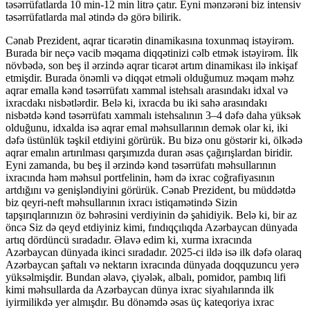
təsərrüfatlarda 10 min-12 min litrə çatır. Eyni mənzərəni biz intensiv
təsərrüfatlarda mal ətində də görə bilirik.
Cənab Prezident, aqrar ticarətin dinamikasına toxunmaq istəyirəm.
Burada bir neçə vacib məqama diqqətinizi cəlb etmək istəyirəm. İlk
növbədə, son beş il ərzində aqrar ticarət artım dinamikası ilə inkişaf
etmişdir. Burada önəmli və diqqət etməli olduğumuz məqam məhz
aqrar emalla kənd təsərrüfatı xammal istehsalı arasındakı idxal və
ixracdakı nisbətlərdir. Belə ki, ixracda bu iki sahə arasındakı
nisbətdə kənd təsərrüfatı xammalı istehsalının 3–4 dəfə daha yüksək
olduğunu, idxalda isə aqrar emal məhsullarının demək olar ki, iki
dəfə üstünlük təşkil etdiyini görürük. Bu bizə onu göstərir ki, ölkədə
aqrar emalın artırılması qarşımızda duran əsas çağırışlardan biridir.
Eyni zamanda, bu beş il ərzində kənd təsərrüfatı məhsullarının
ixracında həm məhsul portfelinin, həm də ixrac coğrafiyasının
artdığını və genişləndiyini görürük. Cənab Prezident, bu müddətdə
biz qeyri-neft məhsullarının ixracı istiqamətində Sizin
tapşırıqlarınızın öz bəhrəsini verdiyinin də şahidiyik. Belə ki, bir az
öncə Siz də qeyd etdiyiniz kimi, fındıqçılıqda Azərbaycan dünyada
artıq dördüncü sıradadır. Əlavə edim ki, xurma ixracında
Azərbaycan dünyada ikinci sıradadır. 2025-ci ildə isə ilk dəfə olaraq
Azərbaycan şaftalı və nektarın ixracında dünyada doqquzuncu yerə
yüksəlmişdir. Bundan əlavə, çiyələk, albalı, pomidor, pambıq lifi
kimi məhsullarda da Azərbaycan dünya ixrac siyahılarında ilk
iyirmilikdə yer almışdır. Bu dönəmdə əsas üç kateqoriya ixrac