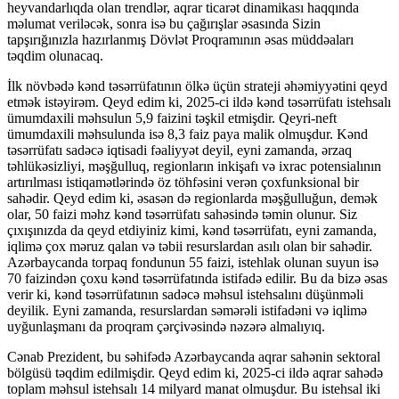
heyvandarlıqda olan trendlər, aqrar ticarət dinamikası haqqında
məlumat veriləcək, sonra isə bu çağırışlar əsasında Sizin
tapşırığınızla hazırlanmış Dövlət Proqramının əsas müddəaları
təqdim olunacaq.
İlk növbədə kənd təsərrüfatının ölkə üçün strateji əhəmiyyətini qeyd
etmək istəyirəm. Qeyd edim ki, 2025-ci ildə kənd təsərrüfatı istehsalı
ümumdaxili məhsulun 5,9 faizini təşkil etmişdir. Qeyri-neft
ümumdaxili məhsulunda isə 8,3 faiz paya malik olmuşdur. Kənd
təsərrüfatı sadəcə iqtisadi fəaliyyət deyil, eyni zamanda, ərzaq
təhlükəsizliyi, məşğulluq, regionların inkişafı və ixrac potensialının
artırılması istiqamətlərində öz töhfəsini verən çoxfunksional bir
sahədir. Qeyd edim ki, əsasən də regionlarda məşğulluğun, demək
olar, 50 faizi məhz kənd təsərrüfatı sahəsində təmin olunur. Siz
çıxışınızda da qeyd etdiyiniz kimi, kənd təsərrüfatı, eyni zamanda,
iqlimə çox məruz qalan və təbii resurslardan asılı olan bir sahədir.
Azərbaycanda torpaq fondunun 55 faizi, istehlak olunan suyun isə
70 faizindən çoxu kənd təsərrüfatında istifadə edilir. Bu da bizə əsas
verir ki, kənd təsərrüfatının sadəcə məhsul istehsalını düşünməli
deyilik. Eyni zamanda, resurslardan səmərəli istifadəni və iqlimə
uyğunlaşmanı da proqram çərçivəsində nəzərə almalıyıq.
Cənab Prezident, bu səhifədə Azərbaycanda aqrar sahənin sektoral
bölgüsü təqdim edilmişdir. Qeyd edim ki, 2025-ci ildə aqrar sahədə
toplam məhsul istehsalı 14 milyard manat olmuşdur. Bu istehsal iki