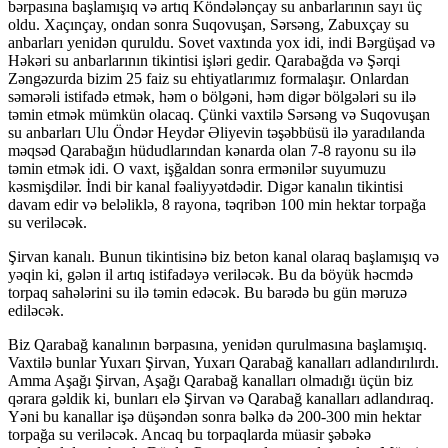
bərpasına başlamışıq və artıq Köndələnçay su anbarlarının sayı üç
oldu. Xaçınçay, ondan sonra Suqovuşan, Sərsəng, Zabuxçay su
anbarları yenidən quruldu. Sovet vaxtında yox idi, indi Bərgüşad və
Həkəri su anbarlarının tikintisi işləri gedir. Qarabağda və Şərqi
Zəngəzurda bizim 25 faiz su ehtiyatlarımız formalaşır. Onlardan
səmərəli istifadə etmək, həm o bölgəni, həm digər bölgələri su ilə
təmin etmək mümkün olacaq. Çünki vaxtilə Sərsəng və Suqovuşan
su anbarları Ulu Öndər Heydər Əliyevin təşəbbüsü ilə yaradılanda
məqsəd Qarabağın hüdudlarından kənarda olan 7-8 rayonu su ilə
təmin etmək idi. O vaxt, işğaldan sonra ermənilər suyumuzu
kəsmişdilər. İndi bir kanal fəaliyyətdədir. Digər kanalın tikintisi
davam edir və beləliklə, 8 rayona, təqribən 100 min hektar torpağa
su veriləcək.
Şirvan kanalı. Bunun tikintisinə biz beton kanal olaraq başlamışıq və
yəqin ki, gələn il artıq istifadəyə veriləcək. Bu da böyük həcmdə
torpaq sahələrini su ilə təmin edəcək. Bu barədə bu gün məruzə
ediləcək.
Biz Qarabağ kanalının bərpasına, yenidən qurulmasına başlamışıq.
Vaxtilə bunlar Yuxarı Şirvan, Yuxarı Qarabağ kanalları adlandırılırdı.
Amma Aşağı Şirvan, Aşağı Qarabağ kanalları olmadığı üçün biz
qərara gəldik ki, bunları elə Şirvan və Qarabağ kanalları adlandıraq.
Yəni bu kanallar işə düşəndən sonra bəlkə də 200-300 min hektar
torpağa su veriləcək. Ancaq bu torpaqlarda müasir şəbəkə