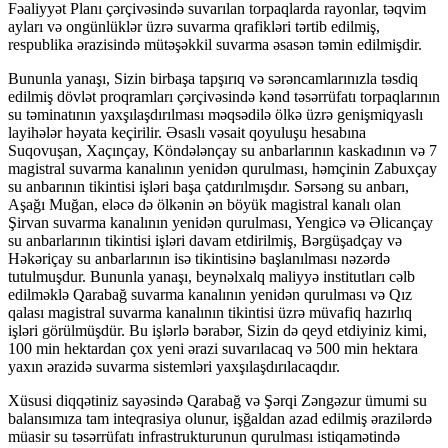
Fəaliyyət Planı çərçivəsində suvarılan torpaqlarda rayonlar, təqvim
ayları və ongünlüklər üzrə suvarma qrafikləri tərtib edilmiş,
respublika ərazisində mütəşəkkil suvarma əsasən təmin edilmişdir.
Bununla yanaşı, Sizin birbaşa tapşırıq və sərəncamlarınızla təsdiq
edilmiş dövlət proqramları çərçivəsində kənd təsərrüfatı torpaqlarının
su təminatının yaxşılaşdırılması məqsədilə ölkə üzrə genişmiqyaslı
layihələr həyata keçirilir. Əsaslı vəsait qoyuluşu hesabına
Suqovuşan, Xaçınçay, Köndələnçay su anbarlarının kaskadının və 7
magistral suvarma kanalının yenidən qurulması, həmçinin Zabuxçay
su anbarının tikintisi işləri başa çatdırılmışdır. Sərsəng su anbarı,
Aşağı Muğan, eləcə də ölkənin ən böyük magistral kanalı olan
Şirvan suvarma kanalının yenidən qurulması, Yengicə və Əlicançay
su anbarlarının tikintisi işləri davam etdirilmiş, Bərgüşadçay və
Həkəriçay su anbarlarının isə tikintisinə başlanılması nəzərdə
tutulmuşdur. Bununla yanaşı, beynəlxalq maliyyə institutları cəlb
edilməklə Qarabağ suvarma kanalının yenidən qurulması və Qız
qalası magistral suvarma kanalının tikintisi üzrə müvafiq hazırlıq
işləri görülmüşdür. Bu işlərlə bərabər, Sizin də qeyd etdiyiniz kimi,
100 min hektardan çox yeni ərazi suvarılacaq və 500 min hektara
yaxın ərazidə suvarma sistemləri yaxşılaşdırılacaqdır.
Xüsusi diqqətiniz sayəsində Qarabağ və Şərqi Zəngəzur ümumi su
balansımıza tam inteqrasiya olunur, işğaldan azad edilmiş ərazilərdə
müasir su təsərrüfatı infrastrukturunun qurulması istiqamətində