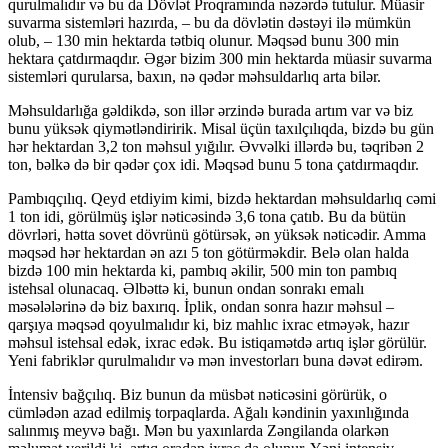
qurulmalıdır və bu da Dövlət Proqramında nəzərdə tutulur. Müasir
suvarma sistemləri hazırda, – bu da dövlətin dəstəyi ilə mümkün
olub, – 130 min hektarda tətbiq olunur. Məqsəd bunu 300 min
hektara çatdırmaqdır. Əgər bizim 300 min hektarda müasir suvarma
sistemləri qurularsa, baxın, nə qədər məhsuldarlıq arta bilər.
Məhsuldarlığa gəldikdə, son illər ərzində burada artım var və biz
bunu yüksək qiymətləndiririk. Misal üçün taxılçılıqda, bizdə bu gün
hər hektardan 3,2 ton məhsul yığılır. Əvvəlki illərdə bu, təqribən 2
ton, bəlkə də bir qədər çox idi. Məqsəd bunu 5 tona çatdırmaqdır.
Pambıqçılıq. Qeyd etdiyim kimi, bizdə hektardan məhsuldarlıq cəmi
1 ton idi, görülmüş işlər nəticəsində 3,6 tona çatıb. Bu da bütün
dövrləri, hətta sovet dövrünü götürsək, ən yüksək nəticədir. Amma
məqsəd hər hektardan ən azı 5 ton götürməkdir. Belə olan halda
bizdə 100 min hektarda ki, pambıq əkilir, 500 min ton pambıq
istehsal olunacaq. Əlbəttə ki, bunun ondan sonrakı emalı
məsələlərinə də biz baxırıq. İplik, ondan sonra hazır məhsul –
qarşıya məqsəd qoyulmalıdır ki, biz mahlıc ixrac etməyək, hazır
məhsul istehsal edək, ixrac edək. Bu istiqamətdə artıq işlər görülür.
Yeni fabriklər qurulmalıdır və mən investorları buna dəvət edirəm.
İntensiv bağçılıq. Biz bunun da müsbət nəticəsini görürük, o
cümlədən azad edilmiş torpaqlarda. Ağalı kəndinin yaxınlığında
salınmış meyvə bağı. Mən bu yaxınlarda Zəngilanda olarkən