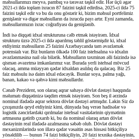
məhsullarımızı meyvə, pambıq və tərəvəz təşkil edir. Hər üçü əgər
2021-ci ildə toplam ixracın 87 faizini təşkil edirdisə, 2025-ci ildə 75
faizini təşkil edir və bu da onu göstərir ki, bizim məhsul portfelimiz
genişlənir və digər məhsulların da ixracda payı artır. Eyni zamanda,
məhsullarımızın ixrac coğrafiyası da genişlənib.
İndi isə diqqəti idxal strukturuna cəlb etmək istəyirəm. İdxal
strukturu üzrə 2025-ci ildə aparılmış təhlil göstərmişdir ki, idxal
etdiyimiz məhsulların 25 faizini Azərbaycanda tam əvəzləmək
potensialı var. Biz bunların ölkədə 100 faiz istehsalına və idxalın
əvəzlənməsinə nail ola bilərik. Məhsulların təxminən əlli faizində isə
qismən əvəzetmə imkanlarımız var. Burada yerli istehsal mövcud
olacaq, amma müəyyən qədər idxaldan asılılıq da qalacaq. Biz 25
faiz məhsulu isə daim idxal edəcəyik. Bunlar soya, palma yağı,
banan, kakao və qəhvə kimi məhsullardır.
Cənab Prezident, son olaraq aqrar sahəyə dövlət dəstəyi haqqında
məlumatı diqqətinizə təqdim etmək istəyirəm. Son beş il ərzində
nominal ifadədə aqrar sektora dövlət dəstəyi artmışdır. Lakin Siz də
çıxışınızda qeyd etdiyiniz kimi, dünyada baş verən hadisələr və
logistik zəncirlərdəki qırılmalar istehsal vasitələrinin qiymətinin
artmasına gətirib çıxarıb ki, bu da nominal olaraq artan dövlət
dəstəyinin real ifadədə azalmasına səbəb olub. Dövlət dəstəyi
mexanizmlərində son illərə qədər vəsaitin əsas hissəsi bitkiçiliyə
yönəldilib — bunun 74 faizi bitkiçiliyin, 20 faizi texnika dəstəyinin,