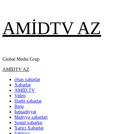
Skip
AMİDTV AZ
to
content
Global Media Grup
Primary
AMİDTV AZ
Menu
Əsas xəbərlər
Xəbərlər
AMİD.TV
Video
Hərbi xəbərlər
Birja
İqtisadiyyat
Maliyyə xəbərləri
Sosial xəbərlər
Xarici Xəbərlər
Səhiyyə