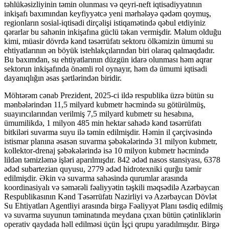
təhlükəsizliyinin təmin olunması və qeyri-neft iqtisadiyyatının
inkişafı baxımından keyfiyyətcə yeni mərhələyə qədəm qoymuş,
regionların sosial-iqtisadi dirçəlişi istiqamətində qəbul etdiyiniz
qərarlar bu sahənin inkişafına güclü təkan vermişdir. Məlum olduğu
kimi, müasir dövrdə kənd təsərrüfatı sektoru ölkəmizin ümumi su
ehtiyatlarının ən böyük istehlakçılarından biri olaraq qalmaqdadır.
Bu baxımdan, su ehtiyatlarının düzgün idarə olunması həm aqrar
sektorun inkişafında önəmli rol oynayır, həm də ümumi iqtisadi
dayanıqlığın əsas şərtlərindən biridir.
Möhtərəm cənab Prezident, 2025-ci ildə respublika üzrə bütün su
mənbələrindən 11,5 milyard kubmetr həcmində su götürülmüş,
suayırıcılarından verilmiş 7,5 milyard kubmetr su hesabına,
ümumilikdə, 1 milyon 485 min hektar sahədə kənd təsərrüfatı
bitkiləri suvarma suyu ilə təmin edilmişdir. Həmin il çərçivəsində
istismar planına əsasən suvarma şəbəkələrində 31 milyon kubmetr,
kollektor-drenaj şəbəkələrində isə 10 milyon kubmetr həcmində
lildən təmizləmə işləri aparılmışdır. 842 ədəd nasos stansiyası, 6378
ədəd subartezian quyusu, 2779 ədəd hidrotexniki qurğu təmir
edilmişdir. Əkin və suvarma sahəsində qurumlar arasında
koordinasiyalı və səmərəli fəaliyyətin təşkili məqsədilə Azərbaycan
Respublikasının Kənd Təsərrüfatı Nazirliyi və Azərbaycan Dövlət
Su Ehtiyatları Agentliyi arasında birgə Fəaliyyət Planı təsdiq edilmiş
və suvarma suyunun təminatında meydana çıxan bütün çətinliklərin
operativ qaydada həll edilməsi üçün İşçi qrupu yaradılmışdır. Birgə