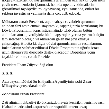
nöqteyi-nəzərdən dövlət qurumları tərəfindən özəl sektor üçün həm
çevik mexanizmlərin işlənməsi, həm də operativ xidmətlərin
göstərilməsi təşviqedici rol oynayacaq, eyni zamanda, onları bu
sektora investisiya yatırmağa daha çox cəlb edəcək.
Möhtərəm cənab Prezident, aqrar sahəyə cavabdeh qurumun
adından Sizi əmin etmək istəyirəm ki, tapşırığınızla hazırlanmış bu
Dövlət Proqramının icrası istiqamətində tələb olunan bütün
addımları atmaq, verdiyiniz bütün tapşırıqları yerinə yetirmək üçün
tam səfərbər olacağıq və əlimizdən gələn hər şeyi etməyə
çalışacağıq. Əlbəttə ki, digər dövlət qurumlarının da resurslarının,
imkanlarının səfərbər edilməsi Dövlət Proqramının uğurlu icrası
üçün əhəmiyyətli dərəcədə dəstək olacaqdır. Diqqətiniz üçün
təşəkkür edirəm, cənab Prezident.
Prezident İlham Əliyev: Sağ olun.
X X X
Azərbaycan Dövlət Su Ehtiyatları Agentliyinin sədri
Zaur
Mikayılov
çıxış edərək dedi:
-Möhtərəm cənab Prezident.
Zati-alinizin rəhbərliyi ilə ölkəmizdə həyata keçirilən genişmiqyaslı
islahatlar nəticəsində aqrar sektor respublikamızın ərzaq