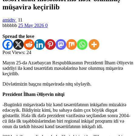
müşavirə keçirilib
amidtv
11
bbbbbb
25 May 2026
0
Spread the love
Post Views:
24
Mayın 25-də Azərbaycan Respublikasının Prezidenti İlham Əliyevin
sədrliyi ilə kənd təsərrüfatı məsələlərinə həsr olunmuş müşavirə
keçirilib.
Dövlətimizin başçısı müşavirədə nitq söyləyib.
Prezident İlham Əliyevin
nitqi
-Bugünkü müşavirədə biz kənd təsərrüfatının inkişafını müzakirə
edəcəyik. Bildiyiniz kimi, bu sahəyə daim çox böyük diqqət
göstərilir. Hələ ilk dəfə prezident vəzifəsinə seçiləndən sonra 2004-
cü ildə ilk təşəbbüslərimdən biri regional inkişaf proqramı idi və
onun da tərkib hissəsi kənd təsərrüfatının inkişafı idi.