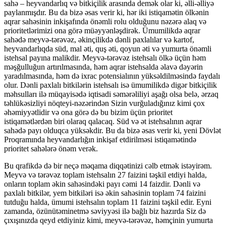
sahə – heyvandarlıq və bitkiçilik arasında demək olar ki, əlli-əlliyə
paylanmışdır. Bu da bizə əsas verir ki, hər iki istiqamətin ölkənin
aqrar sahəsinin inkişafında önəmli rolu olduğunu nəzərə alaq və
prioritetlərimizi ona görə müəyyənləşdirək. Ümumilikdə aqrar
sahədə meyvə-tərəvəz, əkinçilikdə dənli paxlalılar və kartof,
heyvandarlıqda süd, mal əti, quş əti, qoyun əti və yumurta önəmli
istehsal payına malikdir. Meyvə-tərəvəz istehsalı ölkə üçün həm
məşğulluğun artırılmasında, həm aqrar istehsalda əlavə dəyərin
yaradılmasında, həm də ixrac potensialının yüksəldilməsində faydalı
olur. Dənli paxlalı bitkilərin istehsalı isə ümumilikdə digər bitkiçilik
məhsulları ilə müqayisədə iqtisadi səmərəliliyi aşağı olsa belə, ərzaq
təhlükəsizliyi nöqteyi-nəzərindən Sizin vurğuladığınız kimi çox
əhəmiyyətlidir və ona görə də bu bizim üçün prioritet
istiqamətlərdən biri olaraq qalacaq. Süd və ət istehsalının aqrar
sahədə payı olduqca yüksəkdir. Bu da bizə əsas verir ki, yeni Dövlət
Proqramında heyvandarlığın inkişaf etdirilməsi istiqamətində
prioritet sahələrə önəm verək.
Bu qrafikdə də bir neçə məqama diqqətinizi cəlb etmək istəyirəm.
Meyvə və tərəvəz toplam istehsalın 27 faizini təşkil etdiyi halda,
onların toplam əkin sahəsindəki payı cəmi 14 faizdir. Dənli və
paxlalı bitkilər, yem bitkiləri isə əkin sahəsinin toplam 74 faizini
tutduğu halda, ümumi istehsalın toplam 11 faizini təşkil edir. Eyni
zamanda, özünütəminetmə səviyyəsi ilə bağlı biz hazırda Siz də
çıxışınızda qeyd etdiyiniz kimi, meyvə-tərəvəz, həmçinin yumurta