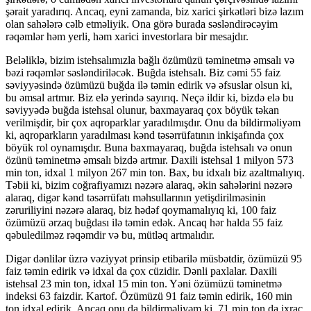
şərait yaradırıq. Ancaq, eyni zamanda, biz xarici şirkətləri bizə lazım
olan sahələrə cəlb etməliyik. Ona görə burada səsləndirəcəyim
rəqəmlər həm yerli, həm xarici investorlara bir mesajdır.
Beləliklə, bizim istehsalımızla bağlı özümüzü təminetmə əmsalı və
bəzi rəqəmlər səsləndiriləcək. Buğda istehsalı. Biz cəmi 55 faiz
səviyyəsində özümüzü buğda ilə təmin edirik və əfsuslar olsun ki,
bu əmsal artmır. Biz elə yerində sayırıq. Neçə ildir ki, bizdə elə bu
səviyyədə buğda istehsal olunur, baxmayaraq çox böyük təkan
verilmişdir, bir çox aqroparklar yaradılmışdır. Onu da bildirməliyəm
ki, aqroparkların yaradılması kənd təsərrüfatının inkişafında çox
böyük rol oynamışdır. Buna baxmayaraq, buğda istehsalı və onun
özünü təminetmə əmsalı bizdə artmır. Daxili istehsal 1 milyon 573
min ton, idxal 1 milyon 267 min ton. Bax, bu idxalı biz azaltmalıyıq.
Təbii ki, bizim coğrafiyamızı nəzərə alaraq, əkin sahələrini nəzərə
alaraq, digər kənd təsərrüfatı məhsullarının yetişdirilməsinin
zəruriliyini nəzərə alaraq, biz hədəf qoymamalıyıq ki, 100 faiz
özümüzü ərzaq buğdası ilə təmin edək. Ancaq hər halda 55 faiz
qəbuledilməz rəqəmdir və bu, mütləq artmalıdır.
Digər dənlilər üzrə vəziyyət prinsip etibarilə müsbətdir, özümüzü 95
faiz təmin edirik və idxal da çox cüzidir. Dənli paxlalar. Daxili
istehsal 23 min ton, idxal 15 min ton. Yəni özümüzü təminetmə
indeksi 63 faizdir. Kartof. Özümüzü 91 faiz təmin edirik, 160 min
ton idxal edirik. Ancaq onu da bildirməliyəm ki, 71 min ton da ixrac