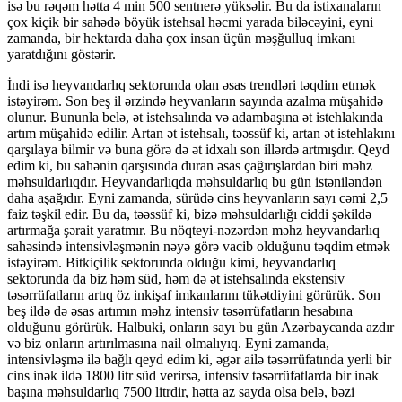
isə bu rəqəm hətta 4 min 500 sentnerə yüksəlir. Bu da istixanaların
çox kiçik bir sahədə böyük istehsal həcmi yarada biləcəyini, eyni
zamanda, bir hektarda daha çox insan üçün məşğulluq imkanı
yaratdığını göstərir.
İndi isə heyvandarlıq sektorunda olan əsas trendləri təqdim etmək
istəyirəm. Son beş il ərzində heyvanların sayında azalma müşahidə
olunur. Bununla belə, ət istehsalında və adambaşına ət istehlakında
artım müşahidə edilir. Artan ət istehsalı, təəssüf ki, artan ət istehlakını
qarşılaya bilmir və buna görə də ət idxalı son illərdə artmışdır. Qeyd
edim ki, bu sahənin qarşısında duran əsas çağırışlardan biri məhz
məhsuldarlıqdır. Heyvandarlıqda məhsuldarlıq bu gün istəniləndən
daha aşağıdır. Eyni zamanda, sürüdə cins heyvanların sayı cəmi 2,5
faiz təşkil edir. Bu da, təəssüf ki, bizə məhsuldarlığı ciddi şəkildə
artırmağa şərait yaratmır. Bu nöqteyi-nəzərdən məhz heyvandarlıq
sahəsində intensivləşmənin nəyə görə vacib olduğunu təqdim etmək
istəyirəm. Bitkiçilik sektorunda olduğu kimi, heyvandarlıq
sektorunda da biz həm süd, həm də ət istehsalında ekstensiv
təsərrüfatların artıq öz inkişaf imkanlarını tükətdiyini görürük. Son
beş ildə də əsas artımın məhz intensiv təsərrüfatların hesabına
olduğunu görürük. Halbuki, onların sayı bu gün Azərbaycanda azdır
və biz onların artırılmasına nail olmalıyıq. Eyni zamanda,
intensivləşmə ilə bağlı qeyd edim ki, əgər ailə təsərrüfatında yerli bir
cins inək ildə 1800 litr süd verirsə, intensiv təsərrüfatlarda bir inək
başına məhsuldarlıq 7500 litrdir, hətta az sayda olsa belə, bəzi