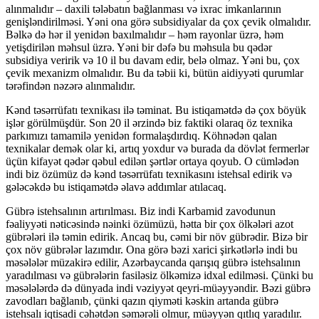
alınmalıdır – daxili tələbatın bağlanması və ixrac imkanlarının
genişləndirilməsi. Yəni ona görə subsidiyalar da çox çevik olmalıdır.
Bəlkə də hər il yenidən baxılmalıdır – həm rayonlar üzrə, həm
yetişdirilən məhsul üzrə. Yəni bir dəfə bu məhsula bu qədər
subsidiya veririk və 10 il bu davam edir, belə olmaz. Yəni bu, çox
çevik mexanizm olmalıdır. Bu da təbii ki, bütün aidiyyəti qurumlar
tərəfindən nəzərə alınmalıdır.
Kənd təsərrüfatı texnikası ilə təminat. Bu istiqamətdə də çox böyük
işlər görülmüşdür. Son 20 il ərzində biz faktiki olaraq öz texnika
parkımızı tamamilə yenidən formalaşdırdıq. Köhnədən qalan
texnikalar demək olar ki, artıq yoxdur və burada da dövlət fermerlər
üçün kifayət qədər qəbul edilən şərtlər ortaya qoyub. O cümlədən
indi biz özümüz də kənd təsərrüfatı texnikasını istehsal edirik və
gələcəkdə bu istiqamətdə əlavə addımlar atılacaq.
Gübrə istehsalının artırılması. Biz indi Karbamid zavodunun
fəaliyyəti nəticəsində nəinki özümüzü, hətta bir çox ölkələri azot
gübrələri ilə təmin edirik. Ancaq bu, cəmi bir növ gübrədir. Bizə bir
çox növ gübrələr lazımdır. Ona görə bəzi xarici şirkətlərlə indi bu
məsələlər müzakirə edilir, Azərbaycanda qarışıq gübrə istehsalının
yaradılması və gübrələrin fasiləsiz ölkəmizə idxal edilməsi. Çünki bu
məsələlərdə də dünyada indi vəziyyət qeyri-müəyyəndir. Bəzi gübrə
zavodları bağlanıb, çünki qazın qiyməti kəskin artanda gübrə
istehsalı iqtisadi cəhətdən səmərəli olmur, müəyyən qıtlıq yaradılır.