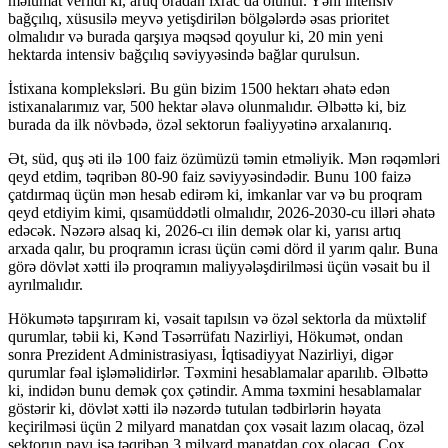
məlumat verildi ki, artıq oradan ixrac da olunur. Yəni intensiv
bağçılıq, xüsusilə meyvə yetişdirilən bölgələrdə əsas prioritet
olmalıdır və burada qarşıya məqsəd qoyulur ki, 20 min yeni
hektarda intensiv bağçılıq səviyyəsində bağlar qurulsun.
İstixana kompleksləri. Bu gün bizim 1500 hektarı əhatə edən
istixanalarımız var, 500 hektar əlavə olunmalıdır. Əlbəttə ki, biz
burada da ilk növbədə, özəl sektorun fəaliyyətinə arxalanırıq.
Ət, süd, quş əti ilə 100 faiz özümüzü təmin etməliyik. Mən rəqəmləri
qeyd etdim, təqribən 80-90 faiz səviyyəsindədir. Bunu 100 faizə
çatdırmaq üçün mən hesab edirəm ki, imkanlar var və bu proqram
qeyd etdiyim kimi, qısamüddətli olmalıdır, 2026-2030-cu illəri əhatə
edəcək. Nəzərə alsaq ki, 2026-cı ilin demək olar ki, yarısı artıq
arxada qalır, bu proqramın icrası üçün cəmi dörd il yarım qalır. Buna
görə dövlət xətti ilə proqramın maliyyələşdirilməsi üçün vəsait bu il
ayrılmalıdır.
Hökumətə tapşırıram ki, vəsait tapılsın və özəl sektorla da müxtəlif
qurumlar, təbii ki, Kənd Təsərrüfatı Nazirliyi, Hökumət, ondan
sonra Prezident Administrasiyası, İqtisadiyyat Nazirliyi, digər
qurumlar fəal işləməlidirlər. Təxmini hesablamalar aparılıb. Əlbəttə
ki, indidən bunu demək çox çətindir. Amma təxmini hesablamalar
göstərir ki, dövlət xətti ilə nəzərdə tutulan tədbirlərin həyata
keçirilməsi üçün 2 milyard manatdan çox vəsait lazım olacaq, özəl
sektorun payı isə təqribən 3 milyard manatdan çox olacaq. Çox