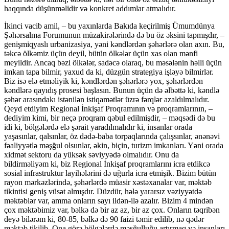
haqqında düşünməlidir və konkret addımlar atmalıdır.
İkinci vacib amil, – bu yaxınlarda Bakıda keçirilmiş Ümumdünya
Şəhərsalma Forumunun müzakirələrində də bu öz əksini tapmışdır, –
genişmiqyaslı urbanizasiya, yəni kəndlərdən şəhərlərə olan axın. Bu,
təkcə ölkəmiz üçün deyil, bütün ölkələr üçün xas olan mənfi
meyildir. Ancaq bəzi ölkələr, sadəcə olaraq, bu məsələnin həlli üçün
imkan tapa bilmir, yaxud da ki, düzgün strategiya işləyə bilmirlər.
Biz isə elə etməliyik ki, kəndlərdən şəhərlərə yox, şəhərlərdən
kəndlərə qayıdış prosesi başlasın. Bunun üçün də əlbəttə ki, kəndlə
şəhər arasındakı istənilən istiqamətlər üzrə fərqlər azaldılmalıdır.
Qeyd etdiyim Regional İnkişaf Proqramının və proqramlarının, –
dediyim kimi, bir neçə proqram qəbul edilmişdir, – məqsədi də bu
idi ki, bölgələrdə elə şərait yaradılmalıdır ki, insanlar orada
yaşasınlar, qalsınlar, öz dədə-baba torpaqlarında çalışsınlar, ənənəvi
fəaliyyətlə məşğul olsunlar, əkin, biçin, turizm imkanları. Yəni orada
xidmət sektoru da yüksək səviyyədə olmalıdır. Onu da
bildirməliyəm ki, biz Regional İnkişaf proqramlarını icra etdikcə
sosial infrastruktur layihələrini də uğurla icra etmişik. Bizim bütün
rayon mərkəzlərində, şəhərlərdə müasir xəstəxanalar var, məktəb
tikintisi geniş vüsət almışdır. Düzdür, hələ yararsız vəziyyətdə
məktəblər var, amma onların sayı ildən-ilə azalır. Bizim 4 mindən
çox məktəbimiz var, bəlkə də bir az az, bir az çox. Onların təqribən
deyə bilərəm ki, 80-85, bəlkə də 90 faizi təmir edilib, nə qədər
məktəb tikilib. Ona görə bölgələrdə məşğulluğu artırmaq və insanları