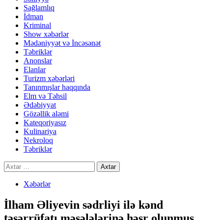
Sağlamlıq
İdman
Kriminal
Show xəbərlər
Mədəniyyət və İncəsənət
Təbriklər
Anonslar
Elanlar
Turizm xəbərləri
Tanınmışlar haqqında
Elm və Təhsil
Ədəbiyyat
Gözəllik aləmi
Kateqoriyasız
Kulinariya
Nekroloq
Təbriklər
Axtarış:
Xəbərlər
İlham Əliyevin sədrliyi ilə kənd
təsərrüfatı məsələlərinə həsr olunmuş