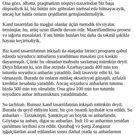
Ona görə, əlbəttə, praqmatizm nöqteyi-nəzərindən biz başa
düşməliyik ki, biz bütün növ gübrələri istehsal edə bilməyəcəyik,
ancaq hər halda onların çeşidlərini genişləndirməliyik.
Kənd təsərrüfatı ilə məşğul olanlar üçün metodik tövsiyələr,
treninqlər, bu, artıq uzun illərdir davam edir. Maarifləndirmə prosesi
və sığorta məsələləri. Yəni bütün bunları biz daha da təkmil şəkildə
həyata keçirməliyik.
Biz kənd təsərrüfatının inkişafı ilə əlaqədar birinci proqramı qəbul
edəndə soyuducu anbarların yaradılması məsələsi çox kəskin
dayanmışdı. Çünki bu olmadan məhsulu saxlamaq mümkün deyil.
Deyə bilərəm ki, son illər ərzində Azərbaycanda 400 min ton
tutumlu soyuducu anbarlar yaradılıb. İndi təsəvvür edin ki, bu
olmasaydı. Burada da onların mütləq əksəriyyəti güzəştli, azfaizli
kreditlər hesabına yaradılıb. Ancaq soyuducu anbarların tutumu
bizdə 500 min ton olmalıdır. Ona görə 100 min ton tutumlu
soyuducu anbar infrastrukturu yaradılmalıdır.
Su təchizatı. Bunsuz kənd təsərrüfatının inkişafı mümkün deyil.
Burada da qeyd etdiyim kimi, bir çox önəmli layihələr icra edildi. Su
anbarları – Taxtakörpü, Şəmkirçay ən böyük su anbarlarıdır,
Göytəpə su anbarı, digər su anbarları. İndi 10 su anbarının yenidən
qurulması layihəsi icra edilir. Qarabağ və Şərqi Zəngəzur
işğalçılardan azad ediləndən sonra dərhal orada su anbarlarının