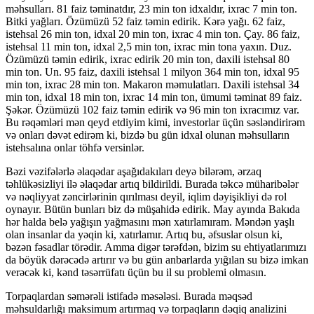
məhsulları. 81 faiz təminatdır, 23 min ton idxaldır, ixrac 7 min ton.
Bitki yağları. Özümüzü 52 faiz təmin edirik. Kərə yağı. 62 faiz,
istehsal 26 min ton, idxal 20 min ton, ixrac 4 min ton. Çay. 86 faiz,
istehsal 11 min ton, idxal 2,5 min ton, ixrac min tona yaxın. Duz.
Özümüzü təmin edirik, ixrac edirik 20 min ton, daxili istehsal 80
min ton. Un. 95 faiz, daxili istehsal 1 milyon 364 min ton, idxal 95
min ton, ixrac 28 min ton. Makaron məmulatları. Daxili istehsal 34
min ton, idxal 18 min ton, ixrac 14 min ton, ümumi təminat 89 faiz.
Şəkər. Özümüzü 102 faiz təmin edirik və 96 min ton ixracımız var.
Bu rəqəmləri mən qeyd etdiyim kimi, investorlar üçün səsləndirirəm
və onları dəvət edirəm ki, bizdə bu gün idxal olunan məhsulların
istehsalına onlar töhfə versinlər.
Bəzi vəzifələrlə əlaqədar aşağıdakıları deyə bilərəm, ərzaq
təhlükəsizliyi ilə əlaqədar artıq bildirildi. Burada təkcə müharibələr
və nəqliyyat zəncirlərinin qırılması deyil, iqlim dəyişikliyi də rol
oynayır. Bütün bunları biz də müşahidə edirik. May ayında Bakıda
hər halda belə yağışın yağmasını mən xatırlamıram. Məndən yaşlı
olan insanlar da yəqin ki, xatırlamır. Artıq bu, əfsuslar olsun ki,
bəzən fəsadlar törədir. Amma digər tərəfdən, bizim su ehtiyatlarımızı
da böyük dərəcədə artırır və bu gün anbarlarda yığılan su bizə imkan
verəcək ki, kənd təsərrüfatı üçün bu il su problemi olmasın.
Torpaqlardan səmərəli istifadə məsələsi. Burada məqsəd
məhsuldarlığı maksimum artırmaq və torpaqların dəqiq analizini