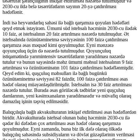
təsərrüfat şərabçılığının inkişaf etdirilməsi nəzərdə tutulmuşdur və
2030-cu ildə belə təsərrüfatların sayının 20-yə çatdırılması
hədəflənir.
İndi isə heyvandarlıq sahəsi ilə bağlı qarşımıza qoyulan hədəfləri
qeyd etmək istəyirəm. Ümumi süd istehsalı həcminin 2030-cu ilədək
10 faiz, ət istehsalının 20 faiz artırılması nəzərdə tutulmuşdur. Ət
istehsalında özünütəminetmə səviyyəsinin 100 faizə çatdırılması
qarşımıza əsas məqsəd kimi qoyulmuşdur. Eyni mənzərə
qoyunçuluq üçün də nəzərdə tutulmuşdur. Qoyunçuluq
istiqamətində yarımintensiv təsərrüfatların yaradılması nəzərdə
tutulur və bunun sayəsində məhz ümumi məhsul istehsalının 9 faiz
artırılması və özünütəminatın 101 faizə çatdırılması hədəflənmişdir.
Qeyd edim ki, quşçuluq məhsulları ilə bağlı bugünkü
özünütəminetmə səviyyəsi 82 faizdir, 100 faizə çatdırılması əsas
hədəf olaraq müəyənləşdirilmişdir. İstehsalın isə 30 faiz artırılması
nəzərdə tutulur. Burada əsas görüləcək tədbirlər yeni quşçuluq
damlarının, yeni kəsimxanaların yaradılmasıdır və müvafiq olaraq
damazlıq işinin təşviq edilməsidir.
Balıqçılıqla bağlı akvakulturanın inkişaf etdirilməsi əsas hədəflərdən
biridir. Akvakulturada istehsal olunan balıq həcminin 2030-cu ilə
qədər iki dəfədən çox artırılması əsas hədəf olaraq qarşımıza
qoyulmuşdur. Eyni zamanda, buna biz ilk dəfə olaraq ölkədə
balıqçılıq sahəsində subsidiyaların və dövlət güzəştlərinin verilməsi