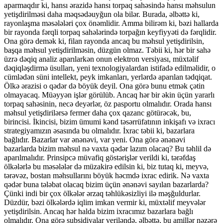
aparmaqdır ki, hansı ərazidə hansı torpaq sahəsində hansı məhsulun
yetişdirilməsi daha məqsədəuyğun ola bilər. Burada, əlbəttə ki,
rayonlaşma məsələləri çox önəmlidir. Amma bilirəm ki, bəzi hallarda
bir rayonda fərqli torpaq sahələrində torpağın keyfiyyəti də fərqlidir.
Ona görə demək ki, filan rayonda ancaq bu məhsul yetişdirilsin,
başqa məhsul yetişdirilməsin, düzgün olmaz. Təbii ki, hər bir sahə
üzrə dəqiq analiz aparılarkən onun elektron versiyası, müxtəlif
dəqiqləşdirmə üsulları, yeni texnologiyalardan istifadə edilməlidir, o
cümlədən süni intellekt, peyk imkanları, yerlərdə aparılan tədqiqat.
Ölkə ərazisi o qədər də böyük deyil. Ona görə bunu etmək çətin
olmayacaq. Müəyyən işlər görülüb. Ancaq hər bir əkin üçün yararlı
torpaq sahəsinin, necə deyərlər, öz pasportu olmalıdır. Orada hansı
məhsul yetişdirilərsə fermer daha çox qazanc götürəcək, bu,
birincisi. İkincisi, bizim ümumi kənd təsərrüfatının inkişafı və ixracı
strategiyamızın əsasında bu olmalıdır. İxrac təbii ki, bazarlara
bağlıdır. Bazarlar var ənənəvi, var yeni. Ona görə ənənəvi
bazarlarda bizim məhsul nə vaxta qədər lazım olacaq? Bu təhlil də
aparılmalıdır. Prinsipcə müvafiq göstərişlər verildi ki, tərəfdaş
ölkələrlə bu məsələlər də müzakirə edilsin ki, biz tutaq ki, meyvə,
tərəvəz, bostan məhsullarını böyük həcmdə ixrac edirik. Nə vaxta
qədər buna tələbat olacaq bizim üçün ənənəvi sayılan bazarlarda?
Çünki indi bir çox ölkələr ərzaq təhlükəsizliyi ilə məşğuldurlar.
Düzdür, bəzi ölkələrdə iqlim imkan vermir ki, müxtəlif meyvələr
yetişdirilsin. Ancaq hər halda bizim ixracımız bazarlara bağlı
olmalıdır. Ona görə subsidiyalar veriləndə, əlbəttə, bu amillər nəzərə