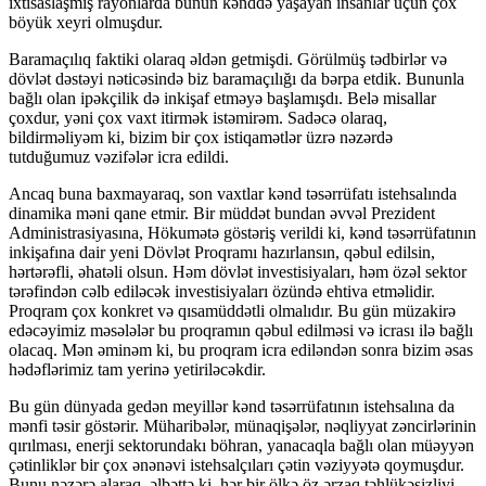
ixtisaslaşmış rayonlarda bunun kənddə yaşayan insanlar üçün çox
böyük xeyri olmuşdur.
Baramaçılıq faktiki olaraq əldən getmişdi. Görülmüş tədbirlər və
dövlət dəstəyi nəticəsində biz baramaçılığı da bərpa etdik. Bununla
bağlı olan ipəkçilik də inkişaf etməyə başlamışdı. Belə misallar
çoxdur, yəni çox vaxt itirmək istəmirəm. Sadəcə olaraq,
bildirməliyəm ki, bizim bir çox istiqamətlər üzrə nəzərdə
tutduğumuz vəzifələr icra edildi.
Ancaq buna baxmayaraq, son vaxtlar kənd təsərrüfatı istehsalında
dinamika məni qane etmir. Bir müddət bundan əvvəl Prezident
Administrasiyasına, Hökumətə göstəriş verildi ki, kənd təsərrüfatının
inkişafına dair yeni Dövlət Proqramı hazırlansın, qəbul edilsin,
hərtərəfli, əhatəli olsun. Həm dövlət investisiyaları, həm özəl sektor
tərəfindən cəlb ediləcək investisiyaları özündə ehtiva etməlidir.
Proqram çox konkret və qısamüddətli olmalıdır. Bu gün müzakirə
edəcəyimiz məsələlər bu proqramın qəbul edilməsi və icrası ilə bağlı
olacaq. Mən əminəm ki, bu proqram icra ediləndən sonra bizim əsas
hədəflərimiz tam yerinə yetiriləcəkdir.
Bu gün dünyada gedən meyillər kənd təsərrüfatının istehsalına da
mənfi təsir göstərir. Müharibələr, münaqişələr, nəqliyyat zəncirlərinin
qırılması, enerji sektorundakı böhran, yanacaqla bağlı olan müəyyən
çətinliklər bir çox ənənəvi istehsalçıları çətin vəziyyətə qoymuşdur.
Bunu nəzərə alaraq, əlbəttə ki, hər bir ölkə öz ərzaq təhlükəsizliyi