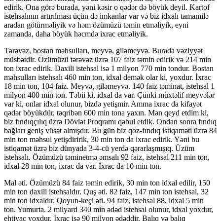
edirik. Ona görə burada, yəni kəsir o qədər də böyük deyil. Kartof
istehsalının artırılması üçün də imkanlar var və biz idxalı tamamilə
aradan götürməliyik və həm özümüzü təmin etməliyik, eyni
zamanda, daha böyük həcmdə ixrac etməliyik.
Tərəvəz, bostan məhsulları, meyvə, giləmeyvə. Burada vəziyyət
müsbətdir. Özümüzü tərəvəz üzrə 107 faiz təmin edirik və 214 min
ton ixrac edirik. Daxili istehsal isə 1 milyon 770 min tondur. Bostan
məhsulları istehsalı 460 min ton, idxal demək olar ki, yoxdur. İxrac
18 min ton, 104 faiz. Meyvə, giləmeyvə. 140 faiz təminat, istehsal 1
milyon 400 min ton. Təbii ki, idxal da var. Çünki müxtəlif meyvələr
var ki, onlar idxal olunur, bizdə yetişmir. Amma ixrac da kifayət
qədər böyükdür, təqribən 600 min tona yaxın. Mən qeyd etdim ki,
biz fındıqçılıq üzrə Dövlət Proqramı qəbul etdik. Ondan sonra fındıq
bağları geniş vüsət almışdır. Bu gün biz qoz-fındıq istiqaməti üzrə 84
min ton məhsul yetişdiririk, 30 min ton da ixrac edirik. Yəni bu
istiqamət üzrə biz dünyada 3-4-cü yerdə qərarlaşmışıq. Üzüm
istehsalı. Özümüzü təminetmə əmsalı 92 faiz, istehsal 211 min ton,
idxal 28 min ton, ixrac da var. İxrac da 10 min ton.
Mal əti. Özümüzü 84 faiz təmin edirik, 30 min ton idxal edilir, 150
min ton daxili istehsaldır. Quş əti. 82 faiz, 147 min ton istehsal, 32
min ton idxaldır. Qoyun-keçi əti. 94 faiz, istehsal 88, idxal 5 min
ton. Yumurta. 2 milyard 340 min ədəd istehsal olunur, idxal yoxdur,
ehtiyac yoxdur. İxrac isə 90 milyon ədəddir. Balıq və balıq