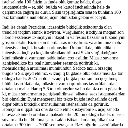
istehsalında 100 faizin üstündə olduğumuz halda, digər
istiqamətlərdə – ət, süd, buğda və kartof istehsalında hələ də
qarşımızda çağırışlar durur. Sizin tapşırığınıza əsasən bunların 100
faiz təminatına nail olmaq üçün əlimizdən gələni edəcəyik.
İndi isə cənab Prezident, icazənizlə bitkiçilik sektorunda olan
trendləri təqdim etmək istəyirəm. Vurğulamaq istədiyim məqam son
illərdə ekstensiv əkinçiliyin inkişafını və resurs bazasının tükəndiyini
göstərməkdir. Bizim son illərdə əsas inkişafımız və artımımız məhz
intensiv əkinçilik hesabına olmuşdur. Ümumilikdə, bitkiçilikdə
intensiv əkinçiliyə keçidin sürətləndirilməsi Sizin vurğuladığınız
kimi müasir suvarmanın tətbiqindən çox asılıdır. Müasir suvarma
genişləndikcə biz real nümunələr əsasında görürük ki,
məhsuldarlığın artırılması mümkündür. Sadəcə taxılı, ərzaqlıq
buğdanı Siz qeyd etdiniz. Ərzaqlıq buğdada ölkə ortalaması 3,2 ton
olduğu halda, 2025-ci ildə ərzaqlıq buğda proqramına qoşulmuş
bütün təsərrüfatlarda, müasir suvarma qurulmuş təsərrüfatlarda
ortalama məhsuldarlıq 5,8 ton olmuşdur və bu da bizə onu göstərir
ki, müasir suvarmanın genişləndirilməsi, əlbəttə, əsas istiqamətlərdən
biri olmalıdır. Eyni mənzərəni biz təkcə buğda istehsalında deyil,
digər bütün bitkiçilik məhsullarının istehsalında da görürük.
Həmçinin diqqətinizi ona da cəlb etmək istəyirəm ki, açıq sahədə
tərəvəz əkinində ortalama məhsuldarlıq 20 ton olduğu halda, müasir
suvarma ilə bu, 60 tona çatır. Lakin istixanalarda bu, ölkə üzrə
ortalama 300 tona – 3000 sentnerə çatır. Bəzi uğurlu təsərrüfatlarda