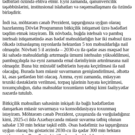
tədbirləri özündə ehtiva etmir. Eyni zamanda, qanunvericilik
təşəbbüslərini, institusional islahatları və rəqəmsallaşmanı da özündə
birləşdirir.
İndi isə, möhtərəm cənab Prezident, tapşırığınıza uyğun olaraq
hazırlanmış Dövlət Proqramının bitkiçilik istiqaməti üzrə hədəfləri
təqdim etmək istəyirəm. İlk növbədə, buğda istehsalı və pambıq
istehsalı istiqamətində əsas hədəf məhsuldarlığın hər iki məhsul üzrə
ölkədə ixtisaslaşmış rayonlarda hektardan 5 ton məhsuldarlığa nail
olmaqdır. Növbəti 5 il ərzində – 2030-cu ilə qədər əsas məqsəd hər
iki sahədə məhsuldarlığı artırmaqla ümumi istehsalın yüksəldilməsi,
pambıqçılıqda isə eyni zamanda emal dərinliyinin artırılmasına nail
olmaqdır. Buna biz müxtəlif tədbirlərin həyata keçirilməsi ilə nail
olacağıq. Burada həm müasir suvarmanın genişləndirilməsi, əlbəttə
ki, əsas şərtlərdən biri olacaq. Amma, eyni zamanda, müəyyən
texniki dəstəklərin verilməsi, torpaq işlərinin həyata keçirilməsi,
toxumçuluğun, daha məhsuldar toxumların tətbiqi kimi fəaliyyətlər
nəzərdə tutulub.
Bitkiçilik məhsulları sahəsinin inkişafı ilə bağlı hədəflərdən
danışarkən müasir suvarmaya və konsolidasiyaya toxunmaq
istəyirəm. Möhtərəm cənab Prezident, çıxışınızda da vurğuladığınız
kimi, 2025-ci ildə Azərbaycanda müasir suvarma tətbiq olunan
sahələr 130 min hektar təşkil edib. Əsas hədəfimiz isə tapşırığınıza
uyğun olaraq bu göstəricini 2030-cu ilə qədər 300 min hektara