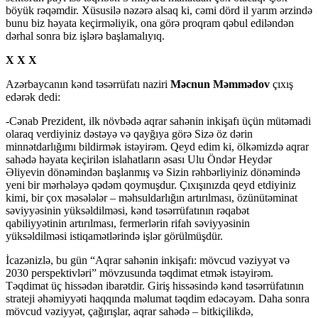
böyük rəqəmdir. Xüsusilə nəzərə alsaq ki, cəmi dörd il yarım ərzində
bunu biz həyata keçirməliyik, ona görə proqram qəbul ediləndən
dərhal sonra biz işlərə başlamalıyıq.
X X X
Azərbaycanın kənd təsərrüfatı naziri
Məcnun Məmmədov
çıxış
edərək dedi:
-Cənab Prezident, ilk növbədə aqrar sahənin inkişafı üçün mütəmadi
olaraq verdiyiniz dəstəyə və qayğıya görə Sizə öz dərin
minnətdarlığımı bildirmək istəyirəm. Qeyd edim ki, ölkəmizdə aqrar
sahədə həyata keçirilən islahatların əsası Ulu Öndər Heydər
Əliyevin dönəmindən başlanmış və Sizin rəhbərliyiniz dönəmində
yeni bir mərhələyə qədəm qoymuşdur. Çıxışınızda qeyd etdiyiniz
kimi, bir çox məsələlər – məhsuldarlığın artırılması, özünütəminat
səviyyəsinin yüksəldilməsi, kənd təsərrüfatının rəqabət
qabiliyyətinin artırılması, fermerlərin rifah səviyyəsinin
yüksəldilməsi istiqamətlərində işlər görülmüşdür.
İcazənizlə, bu gün “Aqrar sahənin inkişafı: mövcud vəziyyət və
2030 perspektivləri” mövzusunda təqdimat etmək istəyirəm.
Təqdimat üç hissədən ibarətdir. Giriş hissəsində kənd təsərrüfatının
strateji əhəmiyyəti haqqında məlumat təqdim edəcəyəm. Daha sonra
mövcud vəziyyət, çağırışlar, aqrar sahədə – bitkiçilikdə,