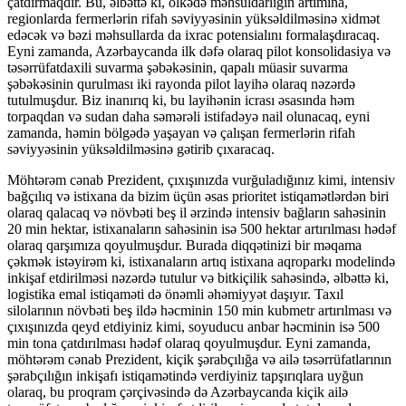
çatdırmaqdır. Bu, əlbəttə ki, ölkədə məhsuldarlığın artımına,
regionlarda fermerlərin rifah səviyyəsinin yüksəldilməsinə xidmət
edəcək və bəzi məhsullarda da ixrac potensialını formalaşdıracaq.
Eyni zamanda, Azərbaycanda ilk dəfə olaraq pilot konsolidasiya və
təsərrüfatdaxili suvarma şəbəkəsinin, qapalı müasir suvarma
şəbəkəsinin qurulması iki rayonda pilot layihə olaraq nəzərdə
tutulmuşdur. Biz inanırıq ki, bu layihənin icrası əsasında həm
torpaqdan və sudan daha səmərəli istifadəyə nail olunacaq, eyni
zamanda, həmin bölgədə yaşayan və çalışan fermerlərin rifah
səviyyəsinin yüksəldilməsinə gətirib çıxaracaq.
Möhtərəm cənab Prezident, çıxışınızda vurğuladığınız kimi, intensiv
bağçılıq və istixana da bizim üçün əsas prioritet istiqamətlərdən biri
olaraq qalacaq və növbəti beş il ərzində intensiv bağların sahəsinin
20 min hektar, istixanaların sahəsinin isə 500 hektar artırılması hədəf
olaraq qarşımıza qoyulmuşdur. Burada diqqətinizi bir məqama
çəkmək istəyirəm ki, istixanaların artıq istixana aqroparkı modelində
inkişaf etdirilməsi nəzərdə tutulur və bitkiçilik sahəsində, əlbəttə ki,
logistika emal istiqaməti də önəmli əhəmiyyət daşıyır. Taxıl
silolarının növbəti beş ildə həcminin 150 min kubmetr artırılması və
çıxışınızda qeyd etdiyiniz kimi, soyuducu anbar həcminin isə 500
min tona çatdırılması hədəf olaraq qoyulmuşdur. Eyni zamanda,
möhtərəm cənab Prezident, kiçik şərabçılığa və ailə təsərrüfatlarının
şərabçılığın inkişafı istiqamətində verdiyiniz tapşırıqlara uyğun
olaraq, bu proqram çərçivəsində də Azərbaycanda kiçik ailə