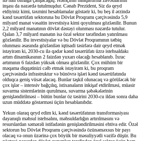
ilə nail olmağa çalışacağıq. Həmçinin balıqartırma zavodlarının
inşası da nəzərdə tutulmuşdur. Cənab Prezident, Siz də qeyd
etdiyiniz kimi, təxmini hesablamalar göstərir ki, bu beş il ərzində
kənd təsərrüfatı sektoruna bu Dövlət Proqramı çərçivəsində 5,9
milyard manat vəsaitin investisiya kimi qoyulması gözlənilir. Bunun
2,2 milyard manatının dövlət dəstəyi olunması nəzərdə tutulur.
Qalan 3,7 milyard manatın isə özəl sektor tərəfindən yatırılması
gözlənilir. Bu investisiyalar və bu Dövlət Proqramının tətbiq
olunması əsasında gözlənilən iqtisadi təsirlərə dair qeyd etmək
istəyirəm ki, 2030-cu ilə qədər kənd təsərrüfatı üzrə istehsaldakı
artım dinamikasının 2 faizdən yuxarı olacağı hesablanıb. İxrac
artımının 6 faizdən yüksək olması gözlənilir. Çox mühüm bir
məqama diqqətinizi cəlb etmək istəyirəm ki, bu proqram
çərçivəsində infrastruktur və bünövrə işləri kənd təsərrüfatında
olduqca geniş vüsət alacaq. Bunlar təşkil olunacaq və görüləcək bir
çox işlər – intensiv bağçılıq, istixanaların inkişaf etdirilməsi, müasir
suvarma sistemlərinin qurulması, suvarma şəbəkələrinin
genişləndirilməsi – bütün bunlar öz təsirini 2030-cu ildən sonra daha
uzun müddətə göstərməsi üçün hesablanıbdır.
Yekun olaraq qeyd edim ki, kənd təsərrüfatının transformasiyası
dayanıqlı məhsul istehsalını, məhsuldarlığın artırılmasını və
resurslardan səmərəli istifadənin genişləndirilməsini ehtiva edir. Özəl
sektorun bu Dövlət Proqramı çərçivəsində özünəməxsus bir payı
olacaq və onun üzərinə çox böyük bir məsuliyyətli vəzifə düşür. Bu