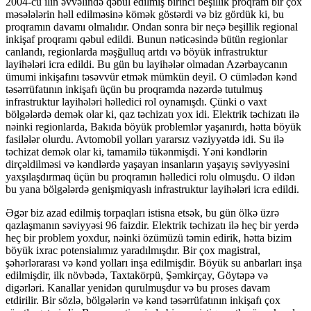
2004-cü ilin əvvəlində qəbul edilmiş birinci beşillik proqram bir çox
məsələlərin həll edilməsinə kömək göstərdi və biz gördük ki, bu
proqramın davamı olmalıdır. Ondan sonra bir neçə beşillik regional
inkişaf proqramı qəbul edildi. Bunun nəticəsində bütün regionlar
canlandı, regionlarda məşğulluq artdı və böyük infrastruktur
layihələri icra edildi. Bu gün bu layihələr olmadan Azərbaycanın
ümumi inkişafını təsəvvür etmək mümkün deyil. O cümlədən kənd
təsərrüfatının inkişafı üçün bu proqramda nəzərdə tutulmuş
infrastruktur layihələri həlledici rol oynamışdı. Çünki o vaxt
bölgələrdə demək olar ki, qaz təchizatı yox idi. Elektrik təchizatı ilə
nəinki regionlarda, Bakıda böyük problemlər yaşanırdı, hətta böyük
fasilələr olurdu. Avtomobil yolları yararsız vəziyyətdə idi. Su ilə
təchizat demək olar ki, tamamilə tükənmişdi. Yəni kəndlərin
dirçəldilməsi və kəndlərdə yaşayan insanların yaşayış səviyyəsini
yaxşılaşdırmaq üçün bu proqramın həlledici rolu olmuşdu. O ildən
bu yana bölgələrdə genişmiqyaslı infrastruktur layihələri icra edildi.
Əgər biz azad edilmiş torpaqları istisna etsək, bu gün ölkə üzrə
qazlaşmanın səviyyəsi 96 faizdir. Elektrik təchizatı ilə heç bir yerdə
heç bir problem yoxdur, nəinki özümüzü təmin edirik, hətta bizim
böyük ixrac potensialımız yaradılmışdır. Bir çox magistral,
şəhərlərarası və kənd yolları inşa edilmişdir. Böyük su anbarları inşa
edilmişdir, ilk növbədə, Taxtakörpü, Şəmkirçay, Göytəpə və
digərləri. Kanallar yenidən qurulmuşdur və bu proses davam
etdirilir. Bir sözlə, bölgələrin və kənd təsərrüfatının inkişafı çox