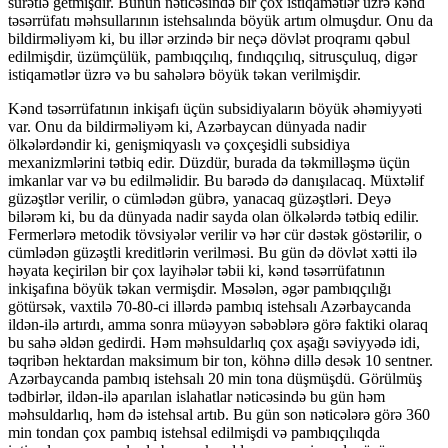
sürətlə getmişdir. Bunun nəticəsində bir çox istiqamətlər üzrə kənd
təsərrüfatı məhsullarının istehsalında böyük artım olmuşdur. Onu da
bildirməliyəm ki, bu illər ərzində bir neçə dövlət proqramı qəbul
edilmişdir, üzümçülük, pambıqçılıq, fındıqçılıq, sitrusçuluq, digər
istiqamətlər üzrə və bu sahələrə böyük təkan verilmişdir.
Kənd təsərrüfatının inkişafı üçün subsidiyaların böyük əhəmiyyəti
var. Onu da bildirməliyəm ki, Azərbaycan dünyada nadir
ölkələrdəndir ki, genişmiqyaslı və çoxçeşidli subsidiya
mexanizmlərini tətbiq edir. Düzdür, burada da təkmilləşmə üçün
imkanlar var və bu edilməlidir. Bu barədə də danışılacaq. Müxtəlif
güzəştlər verilir, o cümlədən gübrə, yanacaq güzəştləri. Deyə
bilərəm ki, bu da dünyada nadir sayda olan ölkələrdə tətbiq edilir.
Fermerlərə metodik tövsiyələr verilir və hər cür dəstək göstərilir, o
cümlədən güzəştli kreditlərin verilməsi. Bu gün də dövlət xətti ilə
həyata keçirilən bir çox layihələr təbii ki, kənd təsərrüfatının
inkişafına böyük təkan vermişdir. Məsələn, əgər pambıqçılığı
götürsək, vaxtilə 70-80-ci illərdə pambıq istehsalı Azərbaycanda
ildən-ilə artırdı, amma sonra müəyyən səbəblərə görə faktiki olaraq
bu sahə əldən gedirdi. Həm məhsuldarlıq çox aşağı səviyyədə idi,
təqribən hektardan maksimum bir ton, köhnə dillə desək 10 sentner.
Azərbaycanda pambıq istehsalı 20 min tona düşmüşdü. Görülmüş
tədbirlər, ildən-ilə aparılan islahatlar nəticəsində bu gün həm
məhsuldarlıq, həm də istehsal artıb. Bu gün son nəticələrə görə 360
min tondan çox pambıq istehsal edilmişdi və pambıqçılıqda