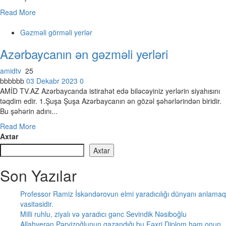
Read More
Gəzməli görməli yerlər
Azərbaycanın ən gəzməli yerləri
amidtv
25
bbbbbb
03 Dekabr 2023
0
AMİD TV.AZ Azərbaycanda istirahət edə biləcəyiniz yerlərin siyahısını
təqdim edir. 1.Şuşa Şuşa Azərbaycanın ən gözəl şəhərlərindən biridir.
Bu şəhərin adını...
Read More
Axtar
Axtar
Son Yazılar
Professor Ramiz İskəndərovun elmi yaradıcılığı dünyanı anlamaq
vasitəsidir.
Milli ruhlu, ziyalı və yaradıcı gənc Sevindik Nəsiboğlu
Allahverən Pərvizoğlunun qazandığı bu Fəxri Diplom həm onun