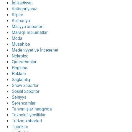
İqtisadiyyat
Kateqoriyasız
Kliplər
Kulinariya
Maliyyə xəbərləri
Maraqlı məlumatlar
Moda
Müsahibə
Mədəniyyət və İncəsənət
Nekroloq
Qəhrəmanlar
Regional
Reklam
Sağlamlıq
Show xəbərlər
Sosial xəbərlər
Səhiyyə
Sərəncamlar
Tanınmışlar haqqında
Texnoloji yeniliklər
Turizm xəbərləri
Təbriklər