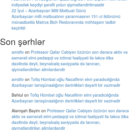
indiyədək keçdiyi şərəfli yolun qiymətləndirilməsidir
22 İyul – Azərbaycan Milli Mətbuat Günü
Azərbaycan milli mətbuatının yaranmasının 151-ci ildönümü
münasibətilə Matros Bich Restoranında möhtəşəm tədbir
keçirildi
Son şərhlər
amidtv
on
Professor Qafar Cəbiyev özünün son dərəcə aktiv və
səmərəli elmi-pedaqoji və ictimai fəaliyyəti ilə təkcə ölkə
daxilində deyil, beynəlxalq səviyyədə də tanınan,
qiymətləndirilən alimlərdəndir
amidtv
on
Tofiq Hümbət oğlu Nəcəflinin elmi yaradıcılığında
Azərbaycan tarixşünaslığının dərinlikləri dəyərli bir xəzinədir
Bəhlul
on
Tofiq Hümbət oğlu Nəcəflinin elmi yaradıcılığında
Azərbaycan tarixşünaslığının dərinlikləri dəyərli bir xəzinədir
Aləmşah Bəyim
on
Professor Qafar Cəbiyev özünün son dərəcə
aktiv və səmərəli elmi-pedaqoji və ictimai fəaliyyəti ilə təkcə ölkə
daxilində deyil, beynəlxalq səviyyədə də tanınan,
qiymətləndirilən alimlərdəndir