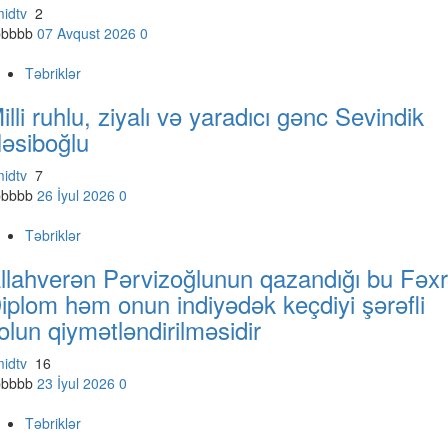
midtv
2
bbbbb
07 Avqust 2026
0
Təbriklər
illi ruhlu, ziyalı və yaradıcı gənc Sevindik
əsiboğlu
midtv
7
bbbbb
26 İyul 2026
0
Təbriklər
llahverən Pərvizoğlunun qazandığı bu Fəxr
iplom həm onun indiyədək keçdiyi şərəfli
olun qiymətləndirilməsidir
midtv
16
bbbbb
23 İyul 2026
0
Təbriklər