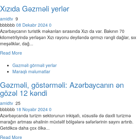
Xızıda Gəzməli yerlər
amidtv
9
bbbbbb
08 Dekabr 2024
0
Azərbaycanın turistik məkanları sırasında Xızı da var. Bakının 70
kilometrliyində yerləşən Xızı rayonu deyiləndə qırmızı rəngli dağlar, sıx
meşəliklər, dağ...
Read More
Gəzməli görməli yerlər
Maraqlı məlumatlar
Gəzməli, göstərməli: Azərbaycanın ən
gözəl 12 kəndi
amidtv
25
bbbbbb
18 Noyabr 2024
0
Azərbaycanda turizm sektorunun inkişafı, xüsusilə də daxili turizmə
marağın artması əhalinin müxtəlif bölgələrə səfərlərinin sayını artırıb.
Getdikcə daha çox ölkə...
Read More