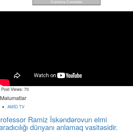
Currency Converter
Post Views:
70
Məlumatlar
AMİD.TV
rofessor Ramiz İskəndərovun elmi
aradıcılığı dünyanı anlamaq vasitəsidir.