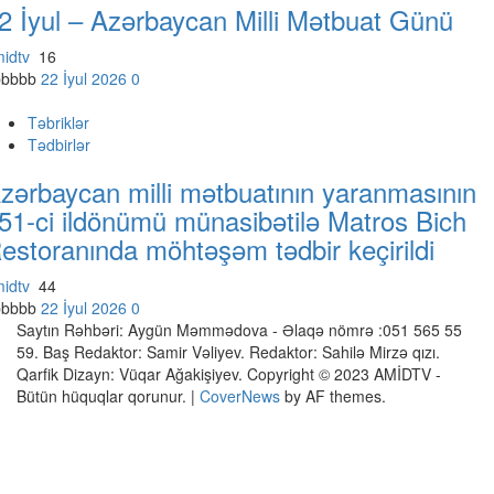
2 İyul – Azərbaycan Milli Mətbuat Günü
midtv
16
bbbbb
22 İyul 2026
0
Təbriklər
Tədbirlər
zərbaycan milli mətbuatının yaranmasının
51-ci ildönümü münasibətilə Matros Bich
estoranında möhtəşəm tədbir keçirildi
midtv
44
bbbbb
22 İyul 2026
0
Saytın Rəhbəri: Aygün Məmmədova - Əlaqə nömrə :051 565 55
59. Baş Redaktor: Samir Vəliyev. Redaktor: Sahilə Mirzə qızı.
Qarfik Dizayn: Vüqar Ağakişiyev. Copyright © 2023 AMİDTV -
Bütün hüquqlar qorunur.
|
CoverNews
by AF themes.