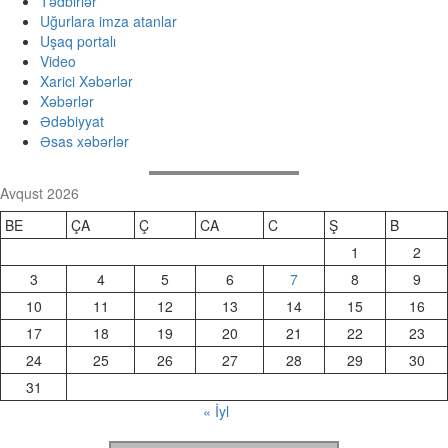
Tədbirlər
Uğurlara imza atanlar
Uşaq portalı
Video
Xarici Xəbərlər
Xəbərlər
Ədəbiyyat
Əsas xəbərlər
Avqust 2026
BE
ÇA
Ç
CA
C
Ş
B
1
2
3
4
5
6
7
8
9
10
11
12
13
14
15
16
17
18
19
20
21
22
23
24
25
26
27
28
29
30
31
« İyl