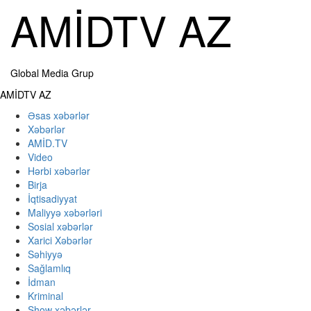
Skip
AMİDTV AZ
to
content
Global Media Grup
Primary
AMİDTV AZ
Menu
Əsas xəbərlər
Xəbərlər
AMİD.TV
Video
Hərbi xəbərlər
Birja
İqtisadiyyat
Maliyyə xəbərləri
Sosial xəbərlər
Xarici Xəbərlər
Səhiyyə
Sağlamlıq
İdman
Kriminal
Show xəbərlər