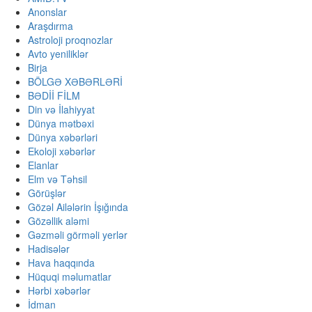
Anonslar
Araşdırma
Astroloji proqnozlar
Avto yeniliklər
Birja
BÖLGƏ XƏBƏRLƏRİ
BƏDİİ FİLM
Din və İlahiyyat
Dünya mətbəxi
Dünya xəbərləri
Ekoloji xəbərlər
Elanlar
Elm və Təhsil
Görüşlər
Gözəl Ailələrin İşığında
Gözəllik aləmi
Gəzməli görməli yerlər
Hadisələr
Hava haqqında
Hüquqi məlumatlar
Hərbi xəbərlər
İdman