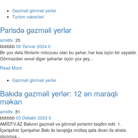
Gəzməli görməli yerlər
Turizm xəbərləri
Parisdə gəzməli yerlər
amidtv
25
bbbbbb
06 Yanvar 2024
0
Bir çox dəfə filmlərin mövzusu olan bu şəhər, hər kəs üçün bir xəyaldır.
Görməzdən əvvəl digər şəhərlər üçün çox şey...
Read More
Gəzməli görməli yerlər
Bakıda gəzməli yerlər: 12 ən maraqlı
məkan
amidtv
81
bbbbbb
03 Dekabr 2023
0
AMİDTV.AZ Bakının gəzməli və görməli yerlərini təqdim edir. 1.
İçərişəhər İçərişəhər Bakı ilə tanışlığa mütləq qala divarı ilə əhatə
olunmuş...