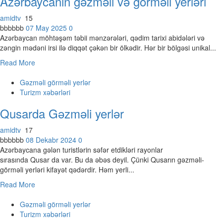
Azərbaycanın gəzməli və görməli yerləri
amidtv
15
bbbbbb
07 May 2025
0
Azərbaycan möhtəşəm təbii mənzərələri, qədim tarixi abidələri və
zəngin mədəni irsi ilə diqqət çəkən bir ölkədir. Hər bir bölgəsi unikal...
Read More
Gəzməli görməli yerlər
Turizm xəbərləri
Qusarda Gəzməli yerlər
amidtv
17
bbbbbb
08 Dekabr 2024
0
Azərbaycana gələn turistlərin səfər etdikləri rayonlar
sırasında Qusar da var. Bu da əbəs deyil. Çünki Qusarın gəzməli-
görməli yerləri kifayət qədərdir. Həm yerli...
Read More
Gəzməli görməli yerlər
Turizm xəbərləri