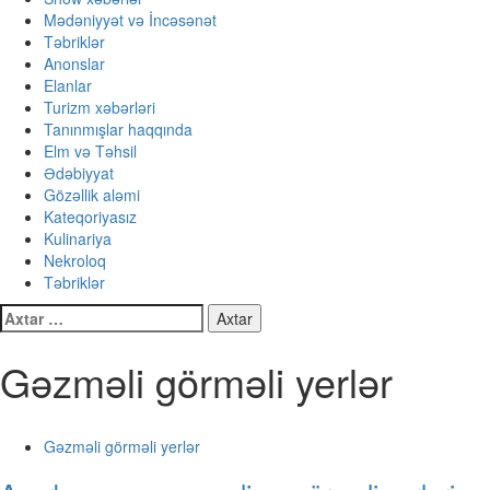
Mədəniyyət və İncəsənət
Təbriklər
Anonslar
Elanlar
Turizm xəbərləri
Tanınmışlar haqqında
Elm və Təhsil
Ədəbiyyat
Gözəllik aləmi
Kateqoriyasız
Kulinariya
Nekroloq
Təbriklər
Axtarış:
Gəzməli görməli yerlər
Gəzməli görməli yerlər