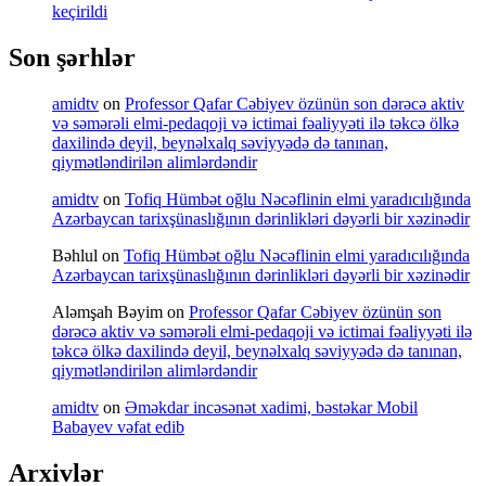
keçirildi
Son şərhlər
amidtv
on
Professor Qafar Cəbiyev özünün son dərəcə aktiv
və səmərəli elmi-pedaqoji və ictimai fəaliyyəti ilə təkcə ölkə
daxilində deyil, beynəlxalq səviyyədə də tanınan,
qiymətləndirilən alimlərdəndir
amidtv
on
Tofiq Hümbət oğlu Nəcəflinin elmi yaradıcılığında
Azərbaycan tarixşünaslığının dərinlikləri dəyərli bir xəzinədir
Bəhlul
on
Tofiq Hümbət oğlu Nəcəflinin elmi yaradıcılığında
Azərbaycan tarixşünaslığının dərinlikləri dəyərli bir xəzinədir
Aləmşah Bəyim
on
Professor Qafar Cəbiyev özünün son
dərəcə aktiv və səmərəli elmi-pedaqoji və ictimai fəaliyyəti ilə
təkcə ölkə daxilində deyil, beynəlxalq səviyyədə də tanınan,
qiymətləndirilən alimlərdəndir
amidtv
on
Əməkdar incəsənət xadimi, bəstəkar Mobil
Babayev vəfat edib
Arxivlər