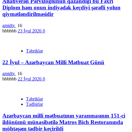
Allahverən Pərvizoğlunun qazandığı bu Fəxri
Diplom həm onun indiyədək keçdiyi şərəfli yolun
qiymətləndirilməsidir
amidtv
16
bbbbbb
23 İyul 2026
0
Təbriklər
22 İyul – Azərbaycan Milli Mətbuat Günü
amidtv
16
bbbbbb
22 İyul 2026
0
Təbriklər
Tədbirlər
Azərbaycan milli mətbuatının yaranmasının 151-ci
ildönümü münasibətilə Matros Bich Restoranında
möhtəşəm tədbir keçirildi