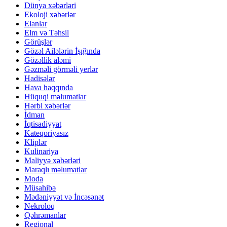
Dünya xəbərləri
Ekoloji xəbərlər
Elanlar
Elm və Təhsil
Görüşlər
Gözəl Ailələrin İşığında
Gözəllik aləmi
Gəzməli görməli yerlər
Hadisələr
Hava haqqında
Hüquqi məlumatlar
Hərbi xəbərlər
İdman
İqtisadiyyat
Kateqoriyasız
Kliplər
Kulinariya
Maliyyə xəbərləri
Maraqlı məlumatlar
Moda
Müsahibə
Mədəniyyət və İncəsənət
Nekroloq
Qəhrəmanlar
Regional