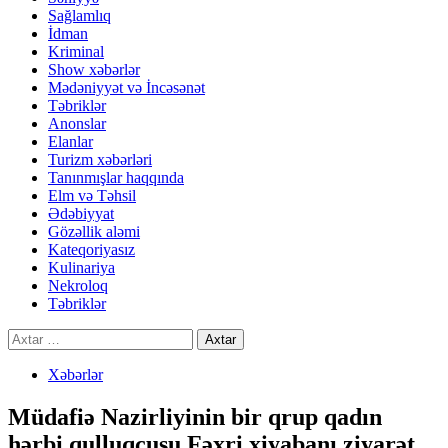
Sağlamlıq
İdman
Kriminal
Show xəbərlər
Mədəniyyət və İncəsənət
Təbriklər
Anonslar
Elanlar
Turizm xəbərləri
Tanınmışlar haqqında
Elm və Təhsil
Ədəbiyyat
Gözəllik aləmi
Kateqoriyasız
Kulinariya
Nekroloq
Təbriklər
Axtarış:
Xəbərlər
Müdafiə Nazirliyinin bir qrup qadın
hərbi qulluqçusu Fəxri xiyabanı ziyarət