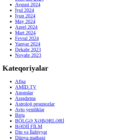
Avqust 2024
İyul 2024
İyun 2024
May 2024
Aprel 2024
Mart 2024
Fevral 2024
Yanvar 2024
Dekabr 2023
Noyabr 2023
Kateqoriyalar
Afişa
AMİD.TV
Anonslar
Araşdırma
Astroloji proqnozlar
Avto yeniliklər
Birja
BÖLGƏ XƏBƏRLƏRİ
BƏDİİ FİLM
Din və İlahiyyat
Dünya mətbəxi