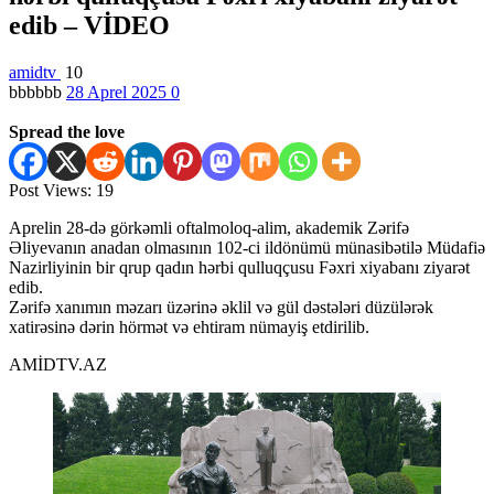
edib – VİDEO
amidtv
10
bbbbbb
28 Aprel 2025
0
Spread the love
Post Views:
19
Aprelin 28-də görkəmli oftalmoloq-alim, akademik Zərifə
Əliyevanın anadan olmasının 102-ci ildönümü münasibətilə Müdafiə
Nazirliyinin bir qrup qadın hərbi qulluqçusu Fəxri xiyabanı ziyarət
edib.
Zərifə xanımın məzarı üzərinə əklil və gül dəstələri düzülərək
xatirəsinə dərin hörmət və ehtiram nümayiş etdirilib.
AMİDTV.AZ