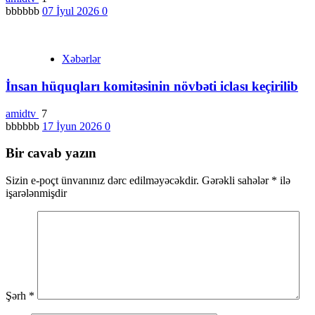
bbbbbb
07 İyul 2026
0
Xəbərlər
İnsan hüquqları komitəsinin növbəti iclası keçirilib
amidtv
7
bbbbbb
17 İyun 2026
0
Bir cavab yazın
Sizin e-poçt ünvanınız dərc edilməyəcəkdir.
Gərəkli sahələr
*
ilə
işarələnmişdir
Şərh
*