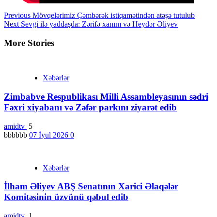
Continue
Previous
Mövqelərimiz Çəmbərək istiqamətindən atəşə tutulub
Next
Sevgi ilə yaddaşda: Zərifə xanım və Heydər Əliyev
Reading
More Stories
Xəbərlər
Zimbabve Respublikası Milli Assambleyasının sədri
Fəxri xiyabanı və Zəfər parkını ziyarət edib
amidtv
5
bbbbbb
07 İyul 2026
0
Xəbərlər
İlham Əliyev ABŞ Senatının Xarici Əlaqələr
Komitəsinin üzvünü qəbul edib
amidtv
1