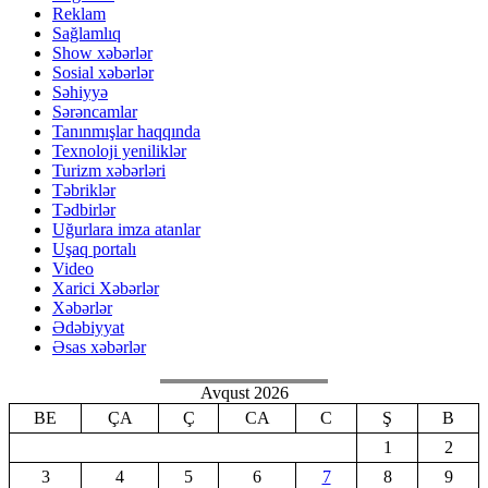
Reklam
Sağlamlıq
Show xəbərlər
Sosial xəbərlər
Səhiyyə
Sərəncamlar
Tanınmışlar haqqında
Texnoloji yeniliklər
Turizm xəbərləri
Təbriklər
Tədbirlər
Uğurlara imza atanlar
Uşaq portalı
Video
Xarici Xəbərlər
Xəbərlər
Ədəbiyyat
Əsas xəbərlər
Avqust 2026
BE
ÇA
Ç
CA
C
Ş
B
1
2
3
4
5
6
7
8
9