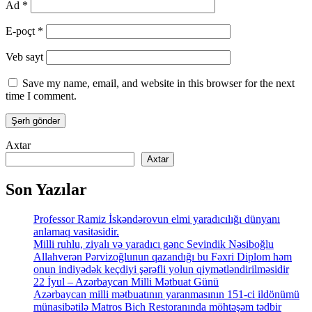
Ad
*
E-poçt
*
Veb sayt
Save my name, email, and website in this browser for the next
time I comment.
Axtar
Axtar
Son Yazılar
Professor Ramiz İskəndərovun elmi yaradıcılığı dünyanı
anlamaq vasitəsidir.
Milli ruhlu, ziyalı və yaradıcı gənc Sevindik Nəsiboğlu
Allahverən Pərvizoğlunun qazandığı bu Fəxri Diplom həm
onun indiyədək keçdiyi şərəfli yolun qiymətləndirilməsidir
22 İyul – Azərbaycan Milli Mətbuat Günü
Azərbaycan milli mətbuatının yaranmasının 151-ci ildönümü
münasibətilə Matros Bich Restoranında möhtəşəm tədbir