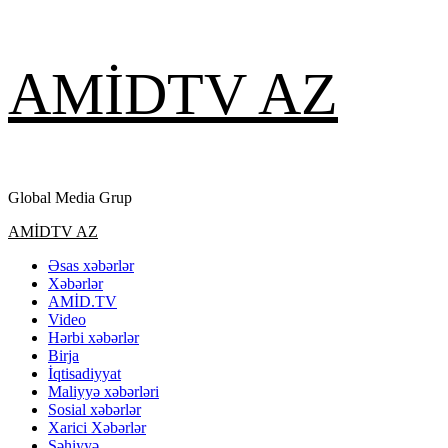
Skip
AMİDTV AZ
to
content
Global Media Grup
Primary
AMİDTV AZ
Menu
Əsas xəbərlər
Xəbərlər
AMİD.TV
Video
Hərbi xəbərlər
Birja
İqtisadiyyat
Maliyyə xəbərləri
Sosial xəbərlər
Xarici Xəbərlər
Səhiyyə