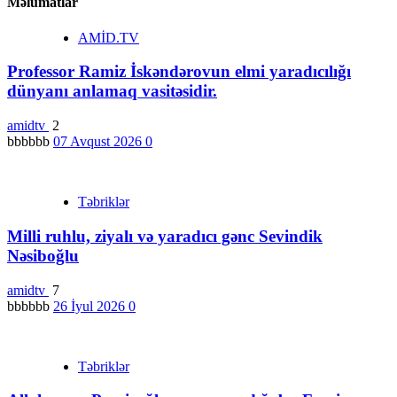
Məlumatlar
AMİD.TV
Professor Ramiz İskəndərovun elmi yaradıcılığı
dünyanı anlamaq vasitəsidir.
amidtv
2
bbbbbb
07 Avqust 2026
0
Təbriklər
Milli ruhlu, ziyalı və yaradıcı gənc Sevindik
Nəsiboğlu
amidtv
7
bbbbbb
26 İyul 2026
0
Təbriklər