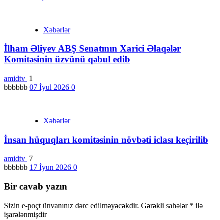
Xəbərlər
İlham Əliyev ABŞ Senatının Xarici Əlaqələr
Komitəsinin üzvünü qəbul edib
amidtv
1
bbbbbb
07 İyul 2026
0
Xəbərlər
İnsan hüquqları komitəsinin növbəti iclası keçirilib
amidtv
7
bbbbbb
17 İyun 2026
0
Bir cavab yazın
Sizin e-poçt ünvanınız dərc edilməyəcəkdir.
Gərəkli sahələr
*
ilə
işarələnmişdir