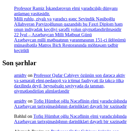
Professor Ramiz İskəndərovun elmi yaradıcılığı dünyanı
anlamaq vasitəsidir.
Milli ruhlu, ziyalı və yaradıcı gənc Sevindik Nəsiboğlu
Allahverən Pərvizoğlunun qazandığı bu Fəxri Diplom həm
onun indiyədək keçdiyi şərəfli yolun qiymətləndirilməsidir
22 İyul – Azərbaycan Milli Mətbuat Günü
Azərbaycan milli mətbuatının yaranmasının 151-ci ildönümü
münasibətilə Matros Bich Restoranında möhtəşəm tədbir
keçirildi
Son şərhlər
amidtv
on
Professor Qafar Cəbiyev özünün son dərəcə aktiv
və səmərəli elmi-pedaqoji və ictimai fəaliyyəti ilə təkcə ölkə
daxilində deyil, beynəlxalq səviyyədə də tanınan,
qiymətləndirilən alimlərdəndir
amidtv
on
Tofiq Hümbət oğlu Nəcəflinin elmi yaradıcılığında
Azərbaycan tarixşünaslığının dərinlikləri dəyərli bir xəzinədir
Bəhlul
on
Tofiq Hümbət oğlu Nəcəflinin elmi yaradıcılığında
Azərbaycan tarixşünaslığının dərinlikləri dəyərli bir xəzinədir