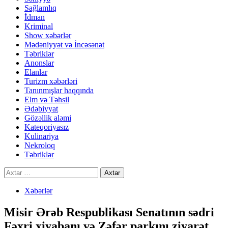
Sağlamlıq
İdman
Kriminal
Show xəbərlər
Mədəniyyət və İncəsənət
Təbriklər
Anonslar
Elanlar
Turizm xəbərləri
Tanınmışlar haqqında
Elm və Təhsil
Ədəbiyyat
Gözəllik aləmi
Kateqoriyasız
Kulinariya
Nekroloq
Təbriklər
Axtarış:
Xəbərlər
Misir Ərəb Respublikası Senatının sədri
Fəxri xiyabanı və Zəfər parkını ziyarət