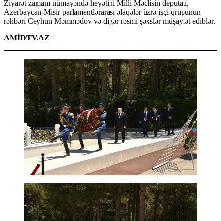
Ziyarət zamanı nümayəndə heyətini Milli Məclisin deputatı,
Azerbaycan-Misir parlamentlərarası əlaqələr üzrə işçi qrupunun
rəhbəri Ceyhun Məmmədov və digər rəsmi şəxslər müşayiət ediblər.
AMİDTV.AZ