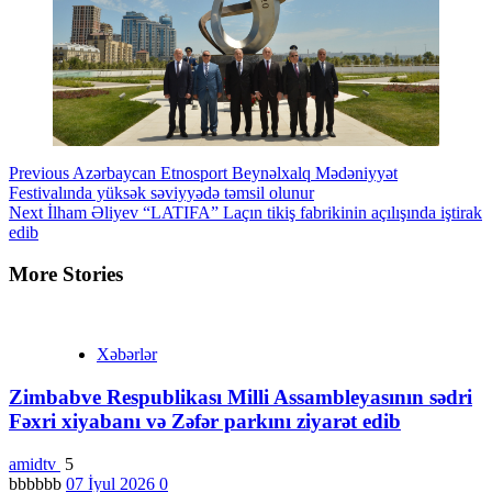
Continue
Previous
Azərbaycan Etnosport Beynəlxalq Mədəniyyət
Festivalında yüksək səviyyədə təmsil olunur
Reading
Next
İlham Əliyev “LATIFA” Laçın tikiş fabrikinin açılışında iştirak
edib
More Stories
Xəbərlər
Zimbabve Respublikası Milli Assambleyasının sədri
Fəxri xiyabanı və Zəfər parkını ziyarət edib
amidtv
5
bbbbbb
07 İyul 2026
0