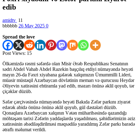
edib
amidtv
11
bbbbbb
26 May 2025
0
Spread the love
Post Views:
15
Ölkəmizdə rəsmi səfərdə olan Misir Ərəb Respublikası Senatının
sədri Abdel Vahab Abdel Razekin başçılıq etdiyi nümayəndə heyəti
mayın 26-da Fəxri xiyabana gələrək xalqımızın Ümummilli Lideri,
müasir müstəqil Azərbaycan dövlətinin memarı və qurucusu Heydər
Əliyevin xatirəsini ehtiramla yad edib, məzarı önünə əklil qoyub, tər
çiçəklər düzüb.
Səfər çərçivəsində nümayəndə heyəti Bakıda Zəfər parkını ziyarət
edərək abidə önünə önünə əklil qoyub, gül dəstələri düzüb.
Qonaqlara Azərbaycan xalqının Vətən müharibəsində qazandığı
möhtəşəm tarixi Zəfərin yaddaşlarda yaşadılması, şəhidlərimizin əziz
xatirəsinin əbədiləşdirilməsi məqsədilə yaradılmış Zəfər parkı barədə
ətraflı məlumat verildi.