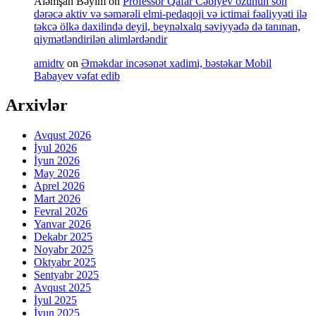
Aləmşah Bəyim
on
Professor Qafar Cəbiyev özünün son
dərəcə aktiv və səmərəli elmi-pedaqoji və ictimai fəaliyyəti ilə
təkcə ölkə daxilində deyil, beynəlxalq səviyyədə də tanınan,
qiymətləndirilən alimlərdəndir
amidtv
on
Əməkdar incəsənət xadimi, bəstəkar Mobil
Babayev vəfat edib
Arxivlər
Avqust 2026
İyul 2026
İyun 2026
May 2026
Aprel 2026
Mart 2026
Fevral 2026
Yanvar 2026
Dekabr 2025
Noyabr 2025
Oktyabr 2025
Sentyabr 2025
Avqust 2025
İyul 2025
İyun 2025