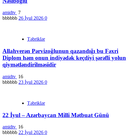
Nəsiboğlu
amidtv
7
bbbbbb
26 İyul 2026
0
Təbriklər
Allahverən Pərvizoğlunun qazandığı bu Fəxri
Diplom həm onun indiyədək keçdiyi şərəfli yolun
qiymətləndirilməsidir
amidtv
16
bbbbbb
23 İyul 2026
0
Təbriklər
22 İyul – Azərbaycan Milli Mətbuat Günü
amidtv
16
bbbbbb
22 İyul 2026
0