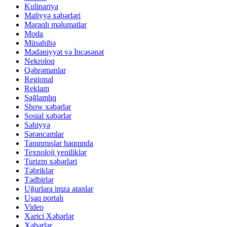
Kulinariya
Maliyyə xəbərləri
Maraqlı məlumatlar
Moda
Müsahibə
Mədəniyyət və İncəsənət
Nekroloq
Qəhrəmanlar
Regional
Reklam
Sağlamlıq
Show xəbərlər
Sosial xəbərlər
Səhiyyə
Sərəncamlar
Tanınmışlar haqqında
Texnoloji yeniliklər
Turizm xəbərləri
Təbriklər
Tədbirlər
Uğurlara imza atanlar
Uşaq portalı
Video
Xarici Xəbərlər
Xəbərlər