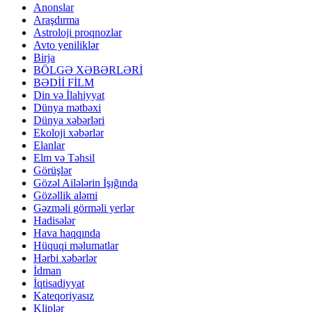
Anonslar
Araşdırma
Astroloji proqnozlar
Avto yeniliklər
Birja
BÖLGƏ XƏBƏRLƏRİ
BƏDİİ FİLM
Din və İlahiyyat
Dünya mətbəxi
Dünya xəbərləri
Ekoloji xəbərlər
Elanlar
Elm və Təhsil
Görüşlər
Gözəl Ailələrin İşığında
Gözəllik aləmi
Gəzməli görməli yerlər
Hadisələr
Hava haqqında
Hüquqi məlumatlar
Hərbi xəbərlər
İdman
İqtisadiyyat
Kateqoriyasız
Kliplər