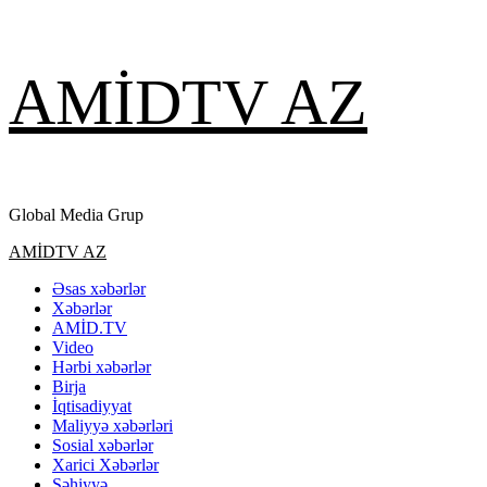
Skip
AMİDTV AZ
to
content
Global Media Grup
Primary
AMİDTV AZ
Menu
Əsas xəbərlər
Xəbərlər
AMİD.TV
Video
Hərbi xəbərlər
Birja
İqtisadiyyat
Maliyyə xəbərləri
Sosial xəbərlər
Xarici Xəbərlər
Səhiyyə