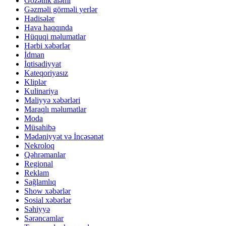
Gözəllik aləmi
Gəzməli görməli yerlər
Hadisələr
Hava haqqında
Hüquqi məlumatlar
Hərbi xəbərlər
İdman
İqtisadiyyat
Kateqoriyasız
Kliplər
Kulinariya
Maliyyə xəbərləri
Maraqlı məlumatlar
Moda
Müsahibə
Mədəniyyət və İncəsənət
Nekroloq
Qəhrəmanlar
Regional
Reklam
Sağlamlıq
Show xəbərlər
Sosial xəbərlər
Səhiyyə
Sərəncamlar