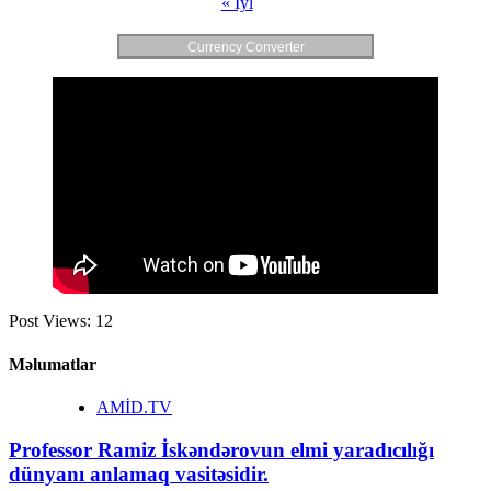
« İyl
Currency Converter
Post Views:
12
Məlumatlar
AMİD.TV
Professor Ramiz İskəndərovun elmi yaradıcılığı
dünyanı anlamaq vasitəsidir.