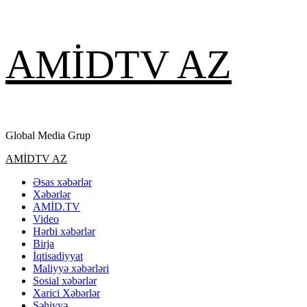
Skip
AMİDTV AZ
to
content
Global Media Grup
Primary
AMİDTV AZ
Menu
Əsas xəbərlər
Xəbərlər
AMİD.TV
Video
Hərbi xəbərlər
Birja
İqtisadiyyat
Maliyyə xəbərləri
Sosial xəbərlər
Xarici Xəbərlər
Səhiyyə