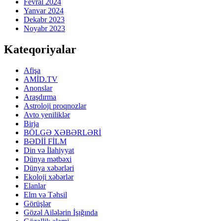
Fevral 2024
Yanvar 2024
Dekabr 2023
Noyabr 2023
Kateqoriyalar
Afişa
AMİD.TV
Anonslar
Araşdırma
Astroloji proqnozlar
Avto yeniliklər
Birja
BÖLGƏ XƏBƏRLƏRİ
BƏDİİ FİLM
Din və İlahiyyat
Dünya mətbəxi
Dünya xəbərləri
Ekoloji xəbərlər
Elanlar
Elm və Təhsil
Görüşlər
Gözəl Ailələrin İşığında