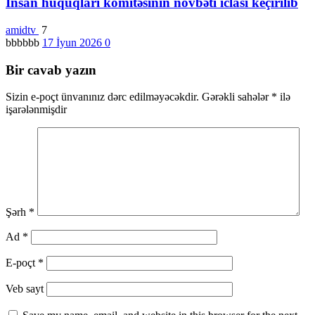
İnsan hüquqları komitəsinin növbəti iclası keçirilib
amidtv
7
bbbbbb
17 İyun 2026
0
Bir cavab yazın
Sizin e-poçt ünvanınız dərc edilməyəcəkdir.
Gərəkli sahələr
*
ilə
işarələnmişdir
Şərh
*
Ad
*
E-poçt
*
Veb sayt