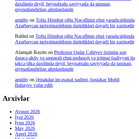
daxilində deyil, beynəlxalq səviyyədə də tanınan,
qiymətləndirilən alimlərdəndir
amidtv
on
Tofiq Hümbət oğlu Nəcəflinin elmi yaradıcılığında
Azərbaycan tarixşünaslığının dərinlikləri dəyərli bir xəzinədir
Bəhlul
on
Tofiq Hümbət oğlu Nəcəflinin elmi yaradıcılığında
Azərbaycan tarixşünaslığının dərinlikləri dəyərli bir xəzinədir
Aləmşah Bəyim
on
Professor Qafar Cəbiyev özünün son
dərəcə aktiv və səmərəli elmi-pedaqoji və ictimai fəaliyyəti ilə
təkcə ölkə daxilində deyil, beynəlxalq səviyyədə də tanınan,
qiymətləndirilən alimlərdəndir
amidtv
on
Əməkdar incəsənət xadimi, bəstəkar Mobil
Babayev vəfat edib
Arxivlər
Avqust 2026
İyul 2026
İyun 2026
May 2026
Aprel 2026