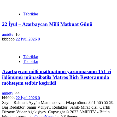
Təbriklər
22 İyul – Azərbaycan Milli Mətbuat Günü
amidtv
16
bbbbbb
22 İyul 2026
0
Təbriklər
Tədbirlər
Azərbaycan milli mətbuatının yaranmasının 151-ci
ildönümü münasibətilə Matros Bich Restoranında
möhtəşəm tədbir keçirildi
amidtv
44
bbbbbb
22 İyul 2026
0
Saytın Rəhbəri: Aygün Məmmədova - Əlaqə nömrə :051 565 55 59.
Baş Redaktor: Samir Vəliyev. Redaktor: Sahilə Mirzə qızı. Qarfik
Dizayn: Vüqar Ağakişiyev. Copyright © 2023 AMİDTV - Bütün
hüquqlar qorunur.
|
CoverNews
by AF themes.