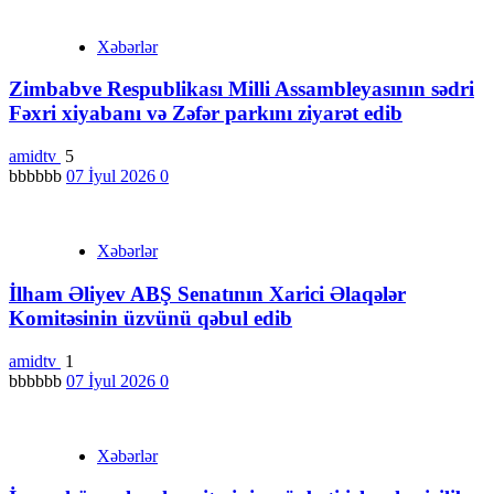
Xəbərlər
Zimbabve Respublikası Milli Assambleyasının sədri
Fəxri xiyabanı və Zəfər parkını ziyarət edib
amidtv
5
bbbbbb
07 İyul 2026
0
Xəbərlər
İlham Əliyev ABŞ Senatının Xarici Əlaqələr
Komitəsinin üzvünü qəbul edib
amidtv
1
bbbbbb
07 İyul 2026
0
Xəbərlər