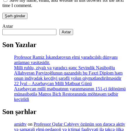
Save my name, email, and website in this browser for the next
time I comment.
Axtar
Axtar
Son Yazılar
Professor Ramiz İskəndərovun elmi yaradıcılığı dünyanı
anlamaq vasitəsidir.
Milli ruhlu, ziyalı və yaradıcı gənc Sevindik Nəsiboğlu
Allahverən Pərvizoğlunun qazandığı bu Fəxri Diplom həm
onun indiyədək keçdiyi şərəfli yolun qiymətləndirilməsidir
22 İyul – Azərbaycan Milli Mətbuat Günü
Azərbaycan milli mətbuatının yaranmasının 151-ci ildönümü
münasibətilə Matros Bich Restoranında möhtəşəm tədbir
keçirildi
Son şərhlər
amidtv
on
Professor Qafar Cəbiyev özünün son dərəcə aktiv
və səmərəli elmi-pedaqoji və ictimai fəaliyyəti ilə təkcə ölkə