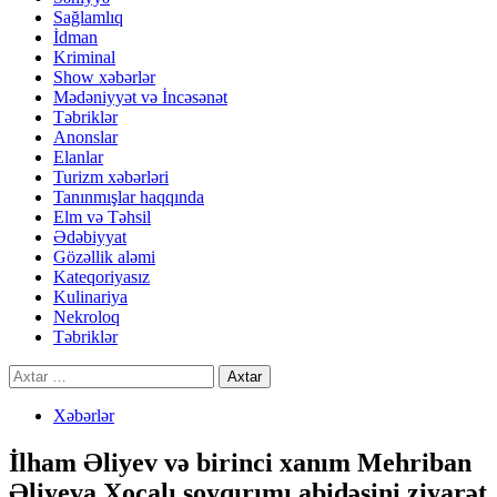
Sağlamlıq
İdman
Kriminal
Show xəbərlər
Mədəniyyət və İncəsənət
Təbriklər
Anonslar
Elanlar
Turizm xəbərləri
Tanınmışlar haqqında
Elm və Təhsil
Ədəbiyyat
Gözəllik aləmi
Kateqoriyasız
Kulinariya
Nekroloq
Təbriklər
Axtarış:
Xəbərlər
İlham Əliyev və birinci xanım Mehriban
Əliyeva Xocalı soyqırımı abidəsini ziyarət