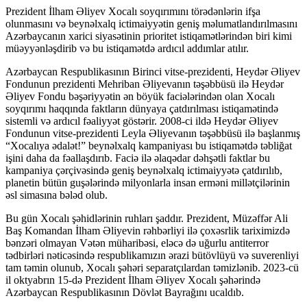
Prezident İlham Əliyev Xocalı soyqırımını törədənlərin ifşa
olunmasını və beynəlxalq ictimaiyyətin geniş məlumatlandırılmasını
Azərbaycanın xarici siyasətinin prioritet istiqamətlərindən biri kimi
müəyyənləşdirib və bu istiqamətdə ardıcıl addımlar atılır.
Azərbaycan Respublikasının Birinci vitse-prezidenti, Heydər Əliyev
Fondunun prezidenti Mehriban Əliyevanın təşəbbüsü ilə Heydər
Əliyev Fondu bəşəriyyətin ən böyük faciələrindən olan Xocalı
soyqırımı haqqında faktların dünyaya çatdırılması istiqamətində
sistemli və ardıcıl fəaliyyət göstərir. 2008-ci ildə Heydər Əliyev
Fondunun vitse-prezidenti Leyla Əliyevanın təşəbbüsü ilə başlanmış
“Xocalıya ədalət!” beynəlxalq kampaniyası bu istiqamətdə təbliğat
işini daha da fəallaşdırıb. Faciə ilə əlaqədar dəhşətli faktlar bu
kampaniya çərçivəsində geniş beynəlxalq ictimaiyyətə çatdırılıb,
planetin bütün guşələrində milyonlarla insan erməni millətçilərinin
əsl simasına bələd olub.
Bu gün Xocalı şəhidlərinin ruhları şaddır. Prezident, Müzəffər Ali
Baş Komandan İlham Əliyevin rəhbərliyi ilə çoxəsrlik tariximizdə
bənzəri olmayan Vətən müharibəsi, eləcə də uğurlu antiterror
tədbirləri nəticəsində respublikamızın ərazi bütövlüyü və suverenliyi
tam təmin olunub, Xocalı şəhəri separatçılardan təmizlənib. 2023-cü
il oktyabrın 15-də Prezident İlham Əliyev Xocalı şəhərində
Azərbaycan Respublikasının Dövlət Bayrağını ucaldıb.