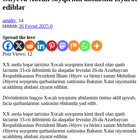
ediblər
amidtv
14
bbbbbb
26 Fevral 2025
0
Spread the love
Post Views:
12
XX əsrdə bəşər tarixinə Xocalı soyqırımı kimi daxil olan qanlı
faciənin 33-cü ildönümü ilə əlaqədar fevralın 26-da Azərbaycan
Respublikasının Prezidenti İlham Əliyev və birinci xanım Mehriban
Əliyeva soyqırımı qurbanlarının xatirəsinə Bakının Xətai rayonunda
ucaldılmış abidəni ziyarət ediblər.
Dövlətimizin başçısı Xocalı soyqırımı abidəsinin önünə əklil qoyub,
faciə qurbanlarının xatirəsini ehtiramla yad edib.
XX əsrdə bəşər tarixinə Xocalı soyqırımı kimi daxil olan qanlı
faciənin 33-cü ildönümü ilə əlaqədar fevralın 26-da Azərbaycan
Respublikasının Prezidenti İlham Əliyev və birinci xanım Mehriban
Əliyeva soyqırımı qurbanlarının xatirəsinə Bakının Xətai rayonunda
ucaldılmış abidəni ziyarət ediblər.