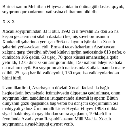
Birinci xanım Mehriban Əliyeva abidənin önünə gül dəstəsi qoyub,
soyqırımı qurbanlarının xatirəsinə ehtiramını bildirib.
X X X
Xocalı soyqırımından 33 il ötür. 1992-ci il fevralın 25-dən 26-na
keçən gecə erməni silahlı dəstələri keçmiş sovet ordusunun
Xankəndi şəhərində yerləşən 366-cı alayının iştirakı ilə Xocalı
şəhərini yerlə-yeksan etdi. Erməni təcavüzkarların Azərbaycan
xalqına qarşı törətdiyi növbəti kütləvi qırğın nəticəsində 613 nəfər, o
cümlədən 106 qadın, 63 uşaq, 70 qoca xüsusi amansızlıqla qətlə
yetirildi, 1275 dinc sakin əsir götürüldü, 150 nəfərin taleyi isə hələ
də məlum deyil. Bu soyqırımı aktı nəticəsində 8 ailə tamamilə məhv
edildi, 25 uşaq hər iki valideynini, 130 uşaq isə valideynlərindən
birini itirdi.
Uzun illərdir ki, Azərbaycan dövləti Xocalı faciəsi ilə bağlı
həqiqətlərin beynəlxalq ictimaiyyətin diqqətinə çatdırılması, onun
soyqırımı kimi tanıdılması istiqamətində sistemli iş aparır. Bütün
dünyanın gözü qarşısında baş verən bu dəhşətli soyqırımının əsl
mahiyyəti yalnız Ümummilli Lider Heydər Əliyev 1993-cü ildə
siyasi hakimiyyətə qayıtdıqdan sonra açıqlanıb, 1994-cü ilin
fevralında Azərbaycan Respublikasının Milli Məclisi Xocalı
soyqırımına siyasi-hüquqi qiymət verib.