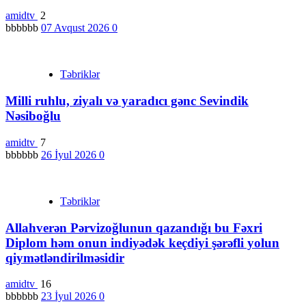
amidtv
2
bbbbbb
07 Avqust 2026
0
Təbriklər
Milli ruhlu, ziyalı və yaradıcı gənc Sevindik
Nəsiboğlu
amidtv
7
bbbbbb
26 İyul 2026
0
Təbriklər
Allahverən Pərvizoğlunun qazandığı bu Fəxri
Diplom həm onun indiyədək keçdiyi şərəfli yolun
qiymətləndirilməsidir
amidtv
16
bbbbbb
23 İyul 2026
0