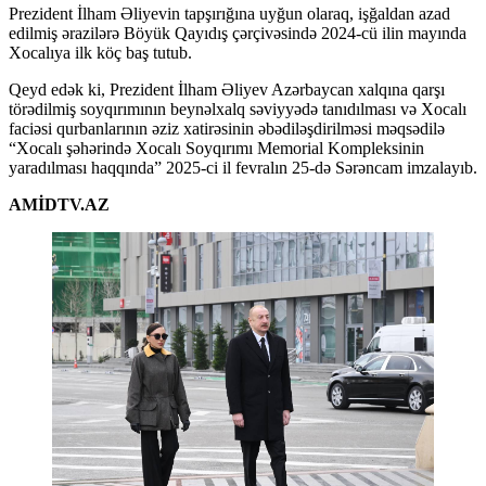
Prezident İlham Əliyevin tapşırığına uyğun olaraq, işğaldan azad
edilmiş ərazilərə Böyük Qayıdış çərçivəsində 2024-cü ilin mayında
Xocalıya ilk köç baş tutub.
Qeyd edək ki, Prezident İlham Əliyev Azərbaycan xalqına qarşı
törədilmiş soyqırımının beynəlxalq səviyyədə tanıdılması və Xocalı
faciəsi qurbanlarının əziz xatirəsinin əbədiləşdirilməsi məqsədilə
“Xocalı şəhərində Xocalı Soyqırımı Memorial Kompleksinin
yaradılması haqqında” 2025-ci il fevralın 25-də Sərəncam imzalayıb.
AMİDTV.AZ