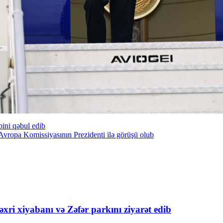
bini qəbul edib
 Avropa Komissiyasının Prezidenti ilə görüşü olub
xri xiyabanı və Zəfər parkını ziyarət edib