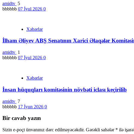
amidtv
5
bbbbbb
07 İyul 2026
0
Xəbərlər
İlham Əliyev ABŞ Senatının Xarici Əlaqələr Komitəs
amidtv
1
bbbbbb
07 İyul 2026
0
Xəbərlər
İnsan hüquqları komitəsinin növbəti iclası keçirilib
amidtv
7
bbbbbb
17 İyun 2026
0
Bir cavab yazın
Sizin e-poçt ünvanınız dərc edilməyəcəkdir.
Gərəkli sahələr
*
ilə işar