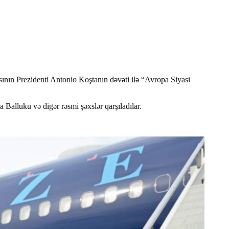
nın Prezidenti Antonio Koştanın dəvəti ilə “Avropa Siyasi
Balluku və digər rəsmi şəxslər qarşıladılar.