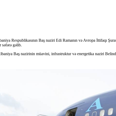
niya Respublikasının Baş naziri Edi Ramanın və Avropa İttifaqı Şurası
 səfərə gəlib.
aniya Baş nazirinin müavini, infrastruktur və energetika naziri Belinda 