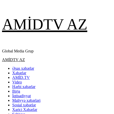
Skip
AMİDTV AZ
to
content
Global Media Grup
Primary
AMİDTV AZ
Menu
Əsas xəbərlər
Xəbərlər
AMİD.TV
Video
Hərbi xəbərlər
Birja
İqtisadiyyat
Maliyyə xəbərləri
Sosial xəbərlər
Xarici Xəbərlər