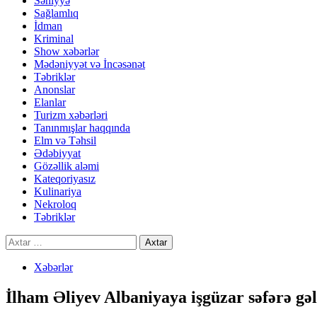
Səhiyyə
Sağlamlıq
İdman
Kriminal
Show xəbərlər
Mədəniyyət və İncəsənət
Təbriklər
Anonslar
Elanlar
Turizm xəbərləri
Tanınmışlar haqqında
Elm və Təhsil
Ədəbiyyat
Gözəllik aləmi
Kateqoriyasız
Kulinariya
Nekroloq
Təbriklər
Axtarış:
Xəbərlər
İlham Əliyev Albaniyaya işgüzar səfərə gəl