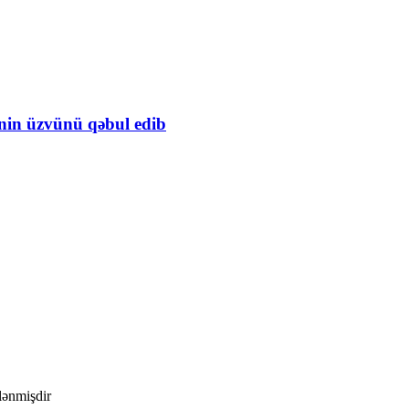
inin üzvünü qəbul edib
ələnmişdir