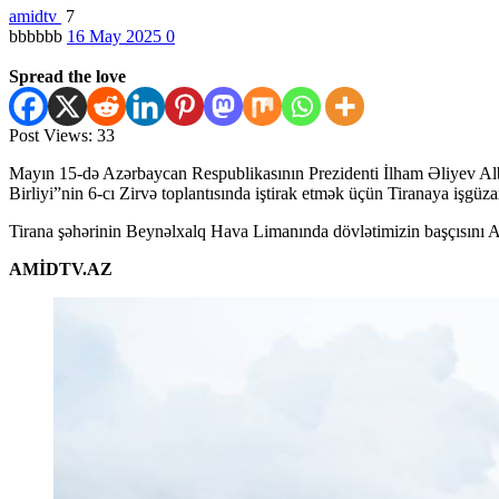
amidtv
7
bbbbbb
16 May 2025
0
Spread the love
Post Views:
33
Mayın 15-də Azərbaycan Respublikasının Prezidenti İlham Əliyev Alba
Birliyi”nin 6-cı Zirvə toplantısında iştirak etmək üçün Tiranaya işgüzar
Tirana şəhərinin Beynəlxalq Hava Limanında dövlətimizin başçısını Alb
AMİDTV.AZ