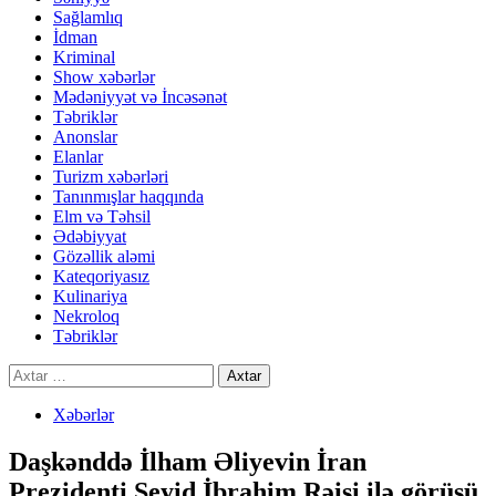
Sağlamlıq
İdman
Kriminal
Show xəbərlər
Mədəniyyət və İncəsənət
Təbriklər
Anonslar
Elanlar
Turizm xəbərləri
Tanınmışlar haqqında
Elm və Təhsil
Ədəbiyyat
Gözəllik aləmi
Kateqoriyasız
Kulinariya
Nekroloq
Təbriklər
Axtarış:
Xəbərlər
Daşkənddə İlham Əliyevin İran
Prezidenti Seyid İbrahim Rəisi ilə görüşü