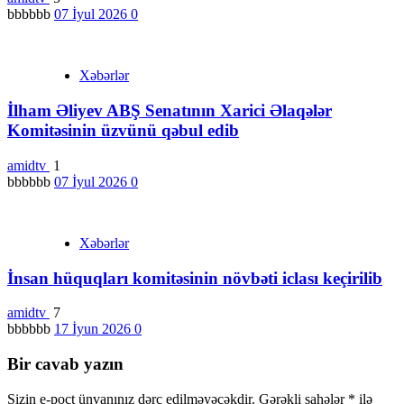
bbbbbb
07 İyul 2026
0
Xəbərlər
İlham Əliyev ABŞ Senatının Xarici Əlaqələr
Komitəsinin üzvünü qəbul edib
amidtv
1
bbbbbb
07 İyul 2026
0
Xəbərlər
İnsan hüquqları komitəsinin növbəti iclası keçirilib
amidtv
7
bbbbbb
17 İyun 2026
0
Bir cavab yazın
Sizin e-poçt ünvanınız dərc edilməyəcəkdir.
Gərəkli sahələr
*
ilə