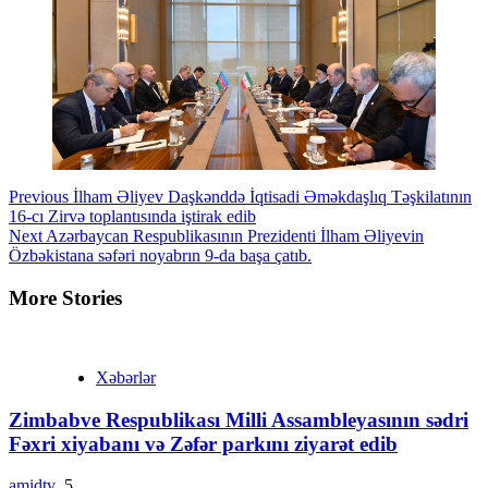
Continue
Previous
İlham Əliyev Daşkənddə İqtisadi Əməkdaşlıq Təşkilatının
16-cı Zirvə toplantısında iştirak edib
Reading
Next
Azərbaycan Respublikasının Prezidenti İlham Əliyevin
Özbəkistana səfəri noyabrın 9-da başa çatıb.
More Stories
Xəbərlər
Zimbabve Respublikası Milli Assambleyasının sədri
Fəxri xiyabanı və Zəfər parkını ziyarət edib
amidtv
5