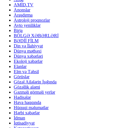
AMİD.TV
Anonslar
Araşdırma
Astroloji proqnozlar
Avto yeniliklər
Birja
BÖLGƏ XƏBƏRLƏRİ
BƏDİİ FİLM
Din və İlahiyyat
Dünya mətbəxi
Dünya xəbərləri
Ekoloji xəbərlər
Elanlar
Elm və Təhsil
Görüşlər
Gözəl Ailələrin İşığında
Gözəllik aləmi
Gəzməli görməli yerlər
Hadisələr
Hava haqqında
Hüquqi məlumatlar
Hərbi xəbərlər
İdman
İqtisadiyyat