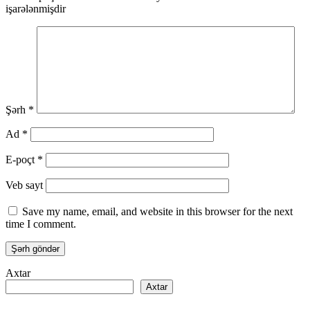
işarələnmişdir
Şərh
*
Ad
*
E-poçt
*
Veb sayt
Save my name, email, and website in this browser for the next
time I comment.
Axtar
Axtar