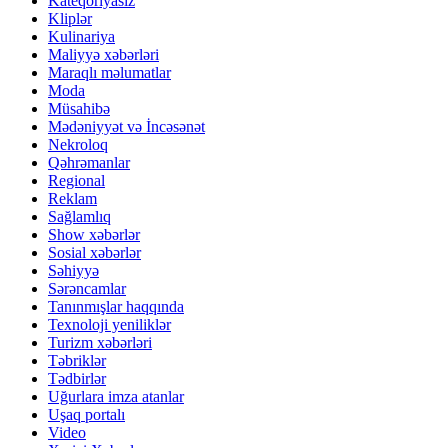
Kateqoriyasız
Kliplər
Kulinariya
Maliyyə xəbərləri
Maraqlı məlumatlar
Moda
Müsahibə
Mədəniyyət və İncəsənət
Nekroloq
Qəhrəmanlar
Regional
Reklam
Sağlamlıq
Show xəbərlər
Sosial xəbərlər
Səhiyyə
Sərəncamlar
Tanınmışlar haqqında
Texnoloji yeniliklər
Turizm xəbərləri
Təbriklər
Tədbirlər
Uğurlara imza atanlar
Uşaq portalı
Video