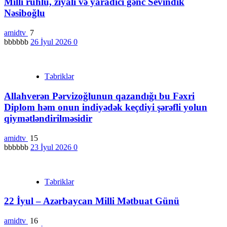
Milli ruhlu, ziyalı və yaradıcı gənc Sevindik
Nəsiboğlu
amidtv
7
bbbbbb
26 İyul 2026
0
Təbriklər
Allahverən Pərvizoğlunun qazandığı bu Fəxri
Diplom həm onun indiyədək keçdiyi şərəfli yolun
qiymətləndirilməsidir
amidtv
15
bbbbbb
23 İyul 2026
0
Təbriklər
22 İyul – Azərbaycan Milli Mətbuat Günü
amidtv
16