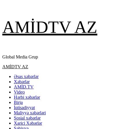
Skip
AMİDTV AZ
to
content
Global Media Grup
Primary
AMİDTV AZ
Menu
Əsas xəbərlər
Xəbərlər
AMİD.TV
Video
Hərbi xəbərlər
Birja
İqtisadiyyat
Maliyyə xəbərləri
Sosial xəbərlər
Xarici Xəbərlər
Səhiyyə