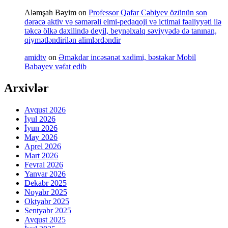
Aləmşah Bəyim
on
Professor Qafar Cəbiyev özünün son
dərəcə aktiv və səmərəli elmi-pedaqoji və ictimai fəaliyyəti ilə
təkcə ölkə daxilində deyil, beynəlxalq səviyyədə də tanınan,
qiymətləndirilən alimlərdəndir
amidtv
on
Əməkdar incəsənət xadimi, bəstəkar Mobil
Babayev vəfat edib
Arxivlər
Avqust 2026
İyul 2026
İyun 2026
May 2026
Aprel 2026
Mart 2026
Fevral 2026
Yanvar 2026
Dekabr 2025
Noyabr 2025
Oktyabr 2025
Sentyabr 2025
Avqust 2025