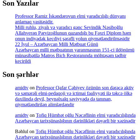
Son Yazılar
Professor Ramiz İskəndərovun elmi yaradıcılığı dünyanı
anlamaq vasitəsidir.
Milli ruhlu, ziyalı və yaradıcı gənc Sevindik Nəsiboğlu
Allahverən Pərvizoğlunun qazandığı bu Fəxri Diplom həm
onun indiyədək keçdiyi şərəfli yolun qiymətləndirilməsidir
22 İyul – Azərbaycan Milli Mətbuat Günü
Azərbaycan milli mətbuatının yaranmasının 151-ci ildönümü
münasibətilə Matros Bich Restoranında möhtəşəm tədbir
keçirildi
Son şərhlər
amidtv
on
Professor Qafar Cəbiyev özünün son dərəcə aktiv
və səmərəli elmi-pedaqoji və ictimai fəaliyyəti ilə təkcə ölkə
daxilində deyil, beynəlxalq səviyyədə də tanınan,
qiymətləndirilən alimlərdəndir
amidtv
on
Tofiq Hümbət oğlu Nəcəflinin elmi yaradıcılığında
Azərbaycan tarixşünaslığının dərinlikləri dəyərli bir xəzinədir
Bəhlul
on
Tofiq Hümbət oğlu Nəcəflinin elmi yaradıcılığında
Azərbaycan tarixşünaslığının dərinlikləri dəyərli bir xəzinədir