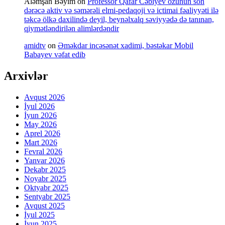
Aləmşah Bəyim
on
Professor Qafar Cəbiyev özünün son
dərəcə aktiv və səmərəli elmi-pedaqoji və ictimai fəaliyyəti ilə
təkcə ölkə daxilində deyil, beynəlxalq səviyyədə də tanınan,
qiymətləndirilən alimlərdəndir
amidtv
on
Əməkdar incəsənət xadimi, bəstəkar Mobil
Babayev vəfat edib
Arxivlər
Avqust 2026
İyul 2026
İyun 2026
May 2026
Aprel 2026
Mart 2026
Fevral 2026
Yanvar 2026
Dekabr 2025
Noyabr 2025
Oktyabr 2025
Sentyabr 2025
Avqust 2025
İyul 2025
İyun 2025