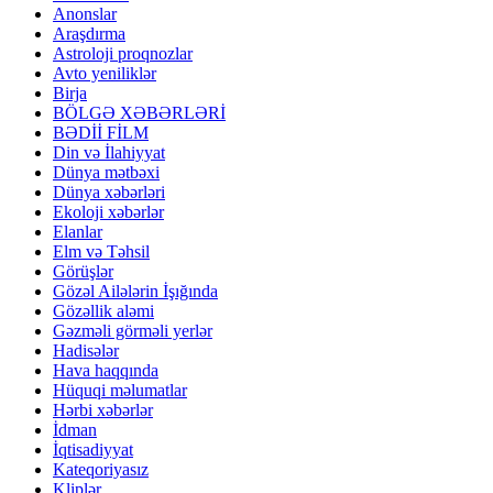
Anonslar
Araşdırma
Astroloji proqnozlar
Avto yeniliklər
Birja
BÖLGƏ XƏBƏRLƏRİ
BƏDİİ FİLM
Din və İlahiyyat
Dünya mətbəxi
Dünya xəbərləri
Ekoloji xəbərlər
Elanlar
Elm və Təhsil
Görüşlər
Gözəl Ailələrin İşığında
Gözəllik aləmi
Gəzməli görməli yerlər
Hadisələr
Hava haqqında
Hüquqi məlumatlar
Hərbi xəbərlər
İdman
İqtisadiyyat
Kateqoriyasız
Kliplər