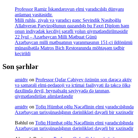
Professor Ramiz İskəndərovun elmi yaradıcılığı dünyanı
anlamaq vasitəsidir.
Milli ruhlu, ziyalı və yaradıcı gənc Sevindik Nəsiboğlu
Allahverən Pərvizoğlunun qazandığı bu Fəxri Diplom həm
onun indiyədək keçdiyi şərəfli yolun qiymətləndirilməsidir
22 İyul – Azərbaycan Milli Mətbuat Günü
Azərbaycan milli mətbuatının yaranmasının 151-ci ildönümü
münasibətilə Matros Bich Restoranında möhtəşəm tədbir
keçirildi
Son şərhlər
amidtv
on
Professor Qafar Cəbiyev özünün son dərəcə aktiv
və səmərəli elmi-pedaqoji və ictimai fəaliyyəti ilə təkcə ölkə
daxilində deyil, beynəlxalq səviyyədə də tanınan,
qiymətləndirilən alimlərdəndir
amidtv
on
Tofiq Hümbət oğlu Nəcəflinin elmi yaradıcılığında
Azərbaycan tarixşünaslığının dərinlikləri dəyərli bir xəzinədir
Bəhlul
on
Tofiq Hümbət oğlu Nəcəflinin elmi yaradıcılığında
Azərbaycan tarixşünaslığının dərinlikləri dəyərli bir xəzinədir