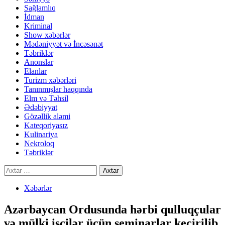
Sağlamlıq
İdman
Kriminal
Show xəbərlər
Mədəniyyət və İncəsənət
Təbriklər
Anonslar
Elanlar
Turizm xəbərləri
Tanınmışlar haqqında
Elm və Təhsil
Ədəbiyyat
Gözəllik aləmi
Kateqoriyasız
Kulinariya
Nekroloq
Təbriklər
Axtarış:
Xəbərlər
Azərbaycan Ordusunda hərbi qulluqçular
və mülki işçilər üçün seminarlar keçirilib