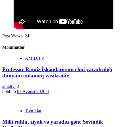
Post Views:
24
Məlumatlar
AMİD.TV
Professor Ramiz İskəndərovun elmi yaradıcılığı
dünyanı anlamaq vasitəsidir.
amidtv
2
bbbbbb
07 Avqust 2026
0
Təbriklər
Milli ruhlu, ziyalı və yaradıcı gənc Sevindik