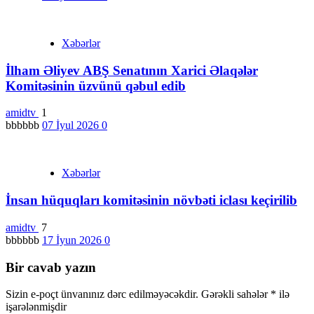
Xəbərlər
İlham Əliyev ABŞ Senatının Xarici Əlaqələr
Komitəsinin üzvünü qəbul edib
amidtv
1
bbbbbb
07 İyul 2026
0
Xəbərlər
İnsan hüquqları komitəsinin növbəti iclası keçirilib
amidtv
7
bbbbbb
17 İyun 2026
0
Bir cavab yazın
Sizin e-poçt ünvanınız dərc edilməyəcəkdir.
Gərəkli sahələr
*
ilə
işarələnmişdir