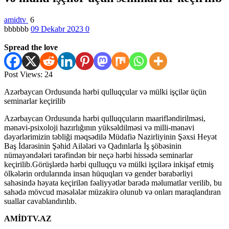
amidtv
6
bbbbbb
09 Dekabr 2023
0
Spread the love
Post Views:
24
Azərbaycan Ordusunda hərbi qulluqçular və mülki işçilər üçün
seminarlar keçirilib
Azərbaycan Ordusunda hərbi qulluqçuların maarifləndirilməsi,
mənəvi-psixoloji hazırlığının yüksəldilməsi və milli-mənəvi
dəyərlərimizin təbliği məqsədilə Müdafiə Nazirliyinin Şəxsi Heyət
Baş İdarəsinin Şəhid Ailələri və Qadınlarla İş şöbəsinin
nümayəndələri tərəfindən bir neçə hərbi hissədə seminarlar
keçirilib.Görüşlərdə hərbi qulluqçu və mülki işçilərə inkişaf etmiş
ölkələrin ordularında insan hüquqları və gender bərabərliyi
sahəsində həyata keçirilən fəaliyyətlər barədə məlumatlar verilib, bu
sahədə mövcud məsələlər müzakirə olunub və onları maraqlandıran
suallar cavablandırılıb.
AMİDTV.AZ