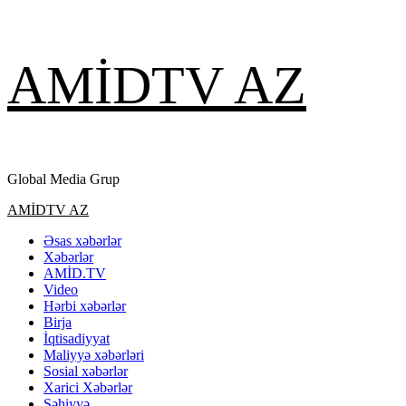
Skip
AMİDTV AZ
to
content
Global Media Grup
Primary
AMİDTV AZ
Menu
Əsas xəbərlər
Xəbərlər
AMİD.TV
Video
Hərbi xəbərlər
Birja
İqtisadiyyat
Maliyyə xəbərləri
Sosial xəbərlər
Xarici Xəbərlər
Səhiyyə