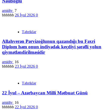
Nəsiboğlu
amidtv
7
bbbbbb
26 İyul 2026
0
Təbriklər
Allahverən Pərvizoğlunun qazandığı bu Fəxri
Diplom həm onun indiyədək keçdiyi şərəfli yolun
qiymətləndirilməsidir
amidtv
16
bbbbbb
23 İyul 2026
0
Təbriklər
22 İyul – Azərbaycan Milli Mətbuat Günü
amidtv
16
bbbbbb
22 İyul 2026
0