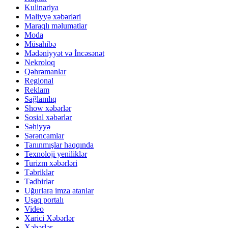
Kulinariya
Maliyyə xəbərləri
Maraqlı məlumatlar
Moda
Müsahibə
Mədəniyyət və İncəsənət
Nekroloq
Qəhrəmanlar
Regional
Reklam
Sağlamlıq
Show xəbərlər
Sosial xəbərlər
Səhiyyə
Sərəncamlar
Tanınmışlar haqqında
Texnoloji yeniliklər
Turizm xəbərləri
Təbriklər
Tədbirlər
Uğurlara imza atanlar
Uşaq portalı
Video
Xarici Xəbərlər
Xəbərlər