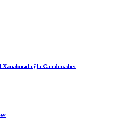
Əhəd Xanəhməd oğlu Canəhmədov
yev