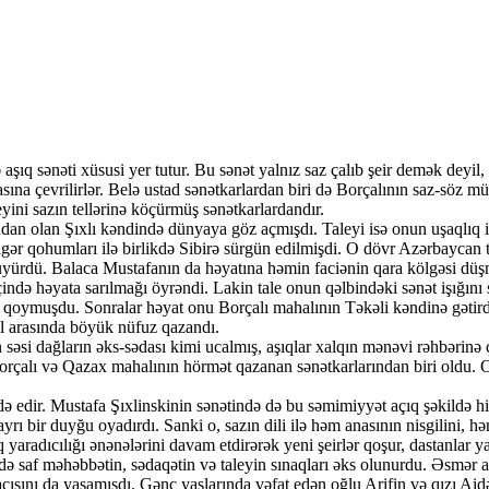
q sənəti xüsusi yer tutur. Bu sənət yalnız saz çalıb şeir demək deyil, xa
masına çevrilirlər. Belə ustad sənətkarlardan biri də Borçalının saz-söz
eyini sazın tellərinə köçürmüş sənətkarlardandır.
an olan Şıxlı kəndində dünyaya göz açmışdı. Taleyi isə onun uşaqlıq ill
gər qohumları ilə birlikdə Sibirə sürgün edilmişdi. O dövr Azərbaycan ta
böyüyürdü. Balaca Mustafanın da həyatına həmin faciənin qara kölgəsi dü
ndə həyata sarılmağı öyrəndi. Lakin tale onun qəlbindəki sənət işığını s
z qoymuşdu. Sonralar həyat onu Borçalı mahalının Təkəli kəndinə gətird
el arasında böyük nüfuz qazandı.
səsi dağların əks-sədası kimi ucalmış, aşıqlar xalqın mənəvi rəhbərinə 
Borçalı və Qazax mahalının hörmət qazanan sənətkarlarından biri oldu. O
ə edir. Mustafa Şıxlinskinin sənətində də bu səmimiyyət açıq şəkildə h
ı bir duyğu oyadırdı. Sanki o, sazın dili ilə həm anasının nisgilini, həm
q yaradıcılığı ənənələrini davam etdirərək yeni şeirlər qoşur, dastanlar
 də saf məhəbbətin, sədaqətin və taleyin sınaqları əks olunurdu. Əsmər ad
 acısını da yaşamışdı. Gənc yaşlarında vəfat edən oğlu Arifin və qızı Ai