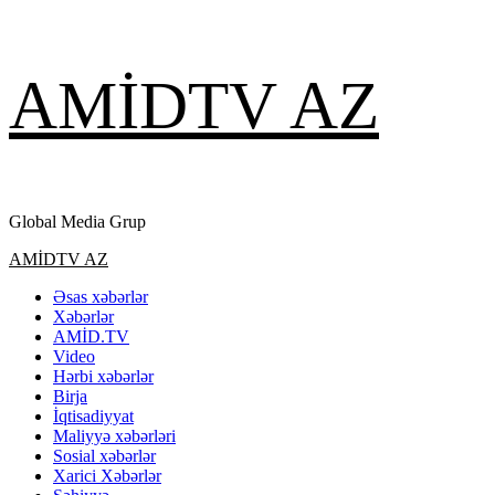
Skip
AMİDTV AZ
to
content
Global Media Grup
Primary
AMİDTV AZ
Menu
Əsas xəbərlər
Xəbərlər
AMİD.TV
Video
Hərbi xəbərlər
Birja
İqtisadiyyat
Maliyyə xəbərləri
Sosial xəbərlər
Xarici Xəbərlər