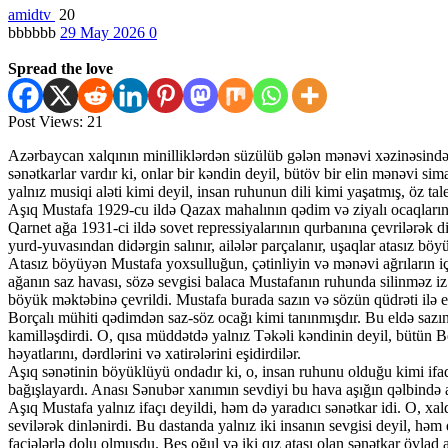
amidtv
20
bbbbbb
29 May 2026
0
Spread the love
Post Views:
21
Azərbaycan xalqının minilliklərdən süzülüb gələn mənəvi xəzinəsində aşı
sənətkarlar vardır ki, onlar bir kəndin deyil, bütöv bir elin mənəvi si
yalnız musiqi aləti kimi deyil, insan ruhunun dili kimi yaşatmış, öz tal
Aşıq Mustafa 1929-cu ildə Qazax mahalının qədim və ziyalı ocaqlarınd
Qarnet ağa 1931-ci ildə sovet repressiyalarının qurbanına çevrilərək di
yurd-yuvasından didərgin salınır, ailələr parçalanır, uşaqlar atasız 
Atasız böyüyən Mustafa yoxsulluğun, çətinliyin və mənəvi ağrıların içi
ağanın saz havası, sözə sevgisi balaca Mustafanın ruhunda silinməz i
böyük məktəbinə çevrildi. Mustafa burada sazın və sözün qüdrəti ilə 
Borçalı mühiti qədimdən saz-söz ocağı kimi tanınmışdır. Bu eldə sazın 
kamilləşdirdi. O, qısa müddətdə yalnız Təkəli kəndinin deyil, bütün 
həyatlarını, dərdlərini və xatirələrini eşidirdilər.
Aşıq sənətinin böyüklüyü ondadır ki, o, insan ruhunu olduğu kimi ifad
bağışlayardı. Anası Sənubər xanımın sevdiyi bu hava aşığın qəlbində ayr
Aşıq Mustafa yalnız ifaçı deyildi, həm də yaradıcı sənətkar idi. O, xal
sevilərək dinlənirdi. Bu dastanda yalnız iki insanın sevgisi deyil, həm
faciələrlə dolu olmuşdu. Beş oğul və iki qız atası olan sənətkar övlad