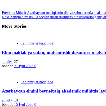
Continue
Previous
Müasir Azərbaycan musiqisinin dünya səhnələrində ucalan ən 
Next
Zəngin elmi irsi ilə seçilən,insan düşüncəsinin üfüqlərini genişl
Reading
More Stories
Tanınmışlar haqqında
Elmi məktəb yaradan, mühəndislik düşüncəsini fəlsə
amidtv
27
bbbbbb
21 İyul 2026
0
Tanınmışlar haqqında
Azərbaycan elmini beynəlxalq akademik mühitdə layiq
amidtv
10
bbbbbb
15 İyul 2026
0