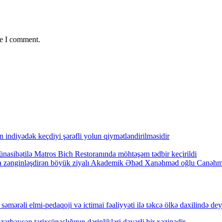
me I comment.
indiyədək keçdiyi şərəfli yolun qiymətləndirilməsidir
nasibətilə Matros Bich Restoranında möhtəşəm tədbir keçirildi
arla zənginləşdirən böyük ziyalı Akademik Əhəd Xanəhməd oğlu Canəh
mərəli elmi-pedaqoji və ictimai fəaliyyəti ilə təkcə ölkə daxilində dey
rbaycan tarixşünaslığının dərinlikləri dəyərli bir xəzinədir