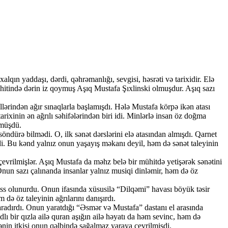
lqın yaddaşı, dərdi, qəhrəmanlığı, sevgisi, həsrəti və tarixidir. Elə
 mühitində dərin iz qoymuş Aşıq Mustafa Şıxlinski olmuşdur. Aşıq sazı
ərindən ağır sınaqlarla başlamışdı. Hələ Mustafa körpə ikən atası
rixinin ən ağrılı səhifələrindən biri idi. Minlərlə insan öz doğma
şmüşdü.
öndürə bilmədi. O, ilk sənət dərslərini elə atasından almışdı. Qarnet
i. Bu kənd yalnız onun yaşayış məkanı deyil, həm də sənət taleyinin
çevrilmişlər. Aşıq Mustafa da məhz belə bir mühitdə yetişərək sənətini
nun sazı çalınanda insanlar yalnız musiqi dinləmir, həm də öz
iss olunurdu. Onun ifasında xüsusilə “Dilqəmi” havası böyük təsir
 də öz taleyinin ağrılarını danışırdı.
 yaradırdı. Onun yaratdığı “Əsmər və Mustafa” dastanı el arasında
lı bir qızla ailə quran aşığın ailə həyatı da həm sevinc, həm də
dənin itkisi onun qəlbində sağalmaz yaraya çevrilmişdi.