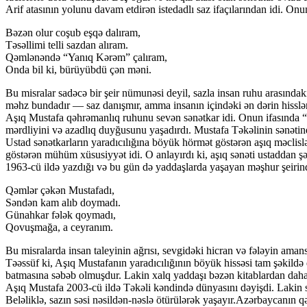
Arif atasının yolunu davam etdirən istedadlı saz ifaçılarından idi. On
Bəzən olur coşub eşqə dalıram,
Təsəllimi telli sazdan alıram.
Qəmlənəndə “Yanıq Kərəm” çalıram,
Onda bil ki, bürüyübdü çən məni.
Bu misralar sadəcə bir şeir nümunəsi deyil, sazla insan ruhu arasındak
məhz bundadır — saz danışmır, amma insanın içindəki ən dərin hissləri 
Aşıq Mustafa qəhrəmanlıq ruhunu sevən sənətkar idi. Onun ifasında “
mərdliyini və azadlıq duyğusunu yaşadırdı. Mustafa Təkəlinin sənətində s
Ustad sənətkarların yaradıcılığına böyük hörmət göstərən aşıq məclisl
göstərən mühüm xüsusiyyət idi. O anlayırdı ki, aşıq sənəti ustaddan 
1963-cü ildə yazdığı və bu gün də yaddaşlarda yaşayan məşhur şeirind
Qəmlər çəkən Mustafadı,
Səndən kam alıb doymadı.
Günahkar fələk qoymadı,
Qovuşmağa, a ceyranım.
Bu misralarda insan taleyinin ağrısı, sevgidəki hicran və fələyin aman
Təəssüf ki, Aşıq Mustafanın yaradıcılığının böyük hissəsi tam şəkildə q
batmasına səbəb olmuşdur. Lakin xalq yaddaşı bəzən kitablardan daha g
Aşıq Mustafa 2003-cü ildə Təkəli kəndində dünyasını dəyişdi. Lakin sə
Beləliklə, sazın səsi nəsildən-nəslə ötürülərək yaşayır.Azərbaycanın 