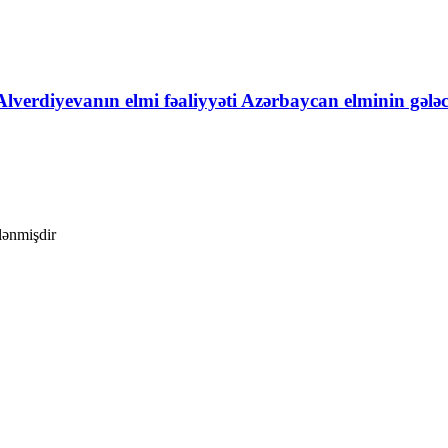
Alverdiyevanın elmi fəaliyyəti Azərbaycan elminin gələ
ələnmişdir