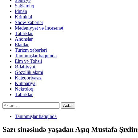
Səhiyyə
Sağlamlıq
İdman
Kriminal
Show xəbərlər
Mədəniyyət və İncəsənət
Təbriklər
Anonslar
Elanlar
Turizm xəbərləri
Tanınmışlar haqqında
Elm və Təhsil
Ədəbiyyat
Gözəllik aləmi
Kateqoriyasız
Kulinariya
Nekroloq
Təbriklər
Axtarış:
Tanınmışlar haqqında
Sazı sinəsində yaşadan Aşıq Mustafa Şıxlin