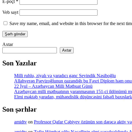
E-poçt
*
Veb sayt
Save my name, email, and website in this browser for the next ti
Axtar
Axtar
Son Yazılar
Milli ruhlu, ziyalı və yaradıcı gənc Sevindik Nəsiboğlu
Allahverən Pərvizoğlunun qazandığı bu Fəxri Diplom həm onun 
22 İyul – Azərbaycan Milli Mətbuat Günü
Azərbaycan milli mətbuatının yaranmasının 151-ci ildönümü mü
Elmi məktəb yaradan, mühəndislik düşüncəsini fəlsəfi baxışl
Son şərhlər
amidtv
on
Professor Qafar Cəbiyev özünün son dərəcə aktiv və sə
amidtv
on
Tofiq Hümbət oğlu Nəcəflinin elmi yaradıcılığında Azə