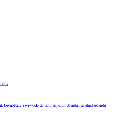
mədov
il, beynəlxalq səviyyədə də tanınan, qiymətləndirilən alimlərdəndir