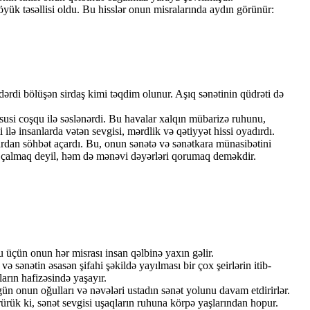
öyük təsəllisi oldu. Bu hisslər onun misralarında aydın görünür:
 dərdi bölüşən sirdaş kimi təqdim olunur. Aşıq sənətinin qüdrəti də
usi coşqu ilə səslənərdi. Bu havalar xalqın mübarizə ruhunu,
 ilə insanlarda vətən sevgisi, mərdlik və qətiyyət hissi oyadırdı.
ardan söhbət açardı. Bu, onun sənətə və sənətkara münasibətini
az çalmaq deyil, həm də mənəvi dəyərləri qorumaq deməkdir.
u üçün onun hər misrası insan qəlbinə yaxın gəlir.
 sənətin əsasən şifahi şəkildə yayılması bir çox şeirlərin itib-
arın hafizəsində yaşayır.
n onun oğulları və nəvələri ustadın sənət yolunu davam etdirirlər.
ürük ki, sənət sevgisi uşaqların ruhuna körpə yaşlarından hopur.