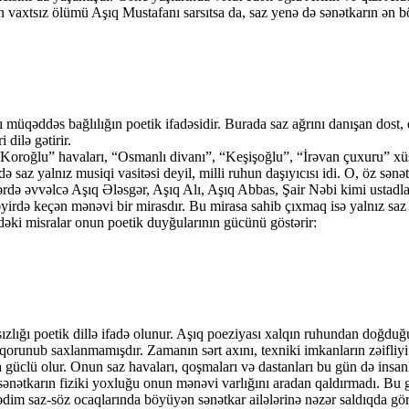
un vaxtsız ölümü Aşıq Mustafanı sarsıtsa da, saz yenə də sənətkarın ən b
ı müqəddəs bağlılığın poetik ifadəsidir. Burada saz ağrını danışan dost,
dilə gətirir.
Koroğlu” havaları, “Osmanlı divanı”, “Keşişoğlu”, “İrəvan çuxuru” xüs
az yalnız musiqi vasitəsi deyil, milli ruhun daşıyıcısı idi. O, öz sənəti
ərdə əvvəlcə Aşıq Ələsgər, Aşıq Alı, Aşıq Abbas, Şair Nəbi kimi ustadl
şəyirdə keçən mənəvi bir mirasdır. Bu mirasa sahib çıxmaq isə yalnız s
əki misralar onun poetik duyğularının gücünü göstərir:
sızlığı poetik dillə ifadə olunur. Aşıq poeziyası xalqın ruhundan doğduğ
orunub saxlanmamışdır. Zamanın sərt axını, texniki imkanların zəifliyi və
üclü olur. Onun saz havaları, qoşmaları və dastanları bu gün də insanl
nətkarın fiziki yoxluğu onun mənəvi varlığını aradan qaldırmadı. Bu gü
qədim saz-söz ocaqlarında böyüyən sənətkar ailələrinə nəzər saldıqda gör