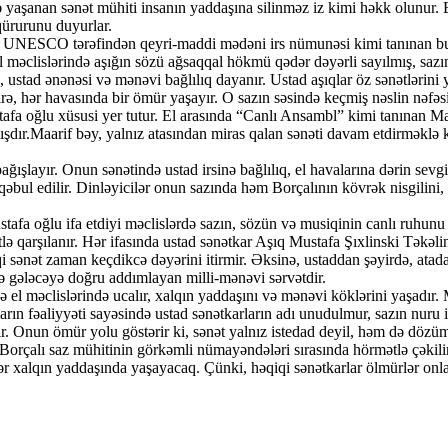
də yaşanan sənət mühiti insanın yaddaşına silinməz iz kimi həkk olunur.
 qürurunu duyurlar.
 UNESCO tərəfindən qeyri-maddi mədəni irs nümunəsi kimi tanınan bu sən
El məclislərində aşığın sözü ağsaqqal hökmü qədər dəyərli sayılmış, sazın 
 ustad ənənəsi və mənəvi bağlılıq dayanır. Ustad aşıqlar öz sənətlərini ya
irə, hər havasında bir ömür yaşayır. O sazın səsində keçmiş nəslin nəfəsi 
fa oğlu xüsusi yer tutur. El arasında “Canlı Ansambl” kimi tanınan Maar
ışdır.Maarif bəy, yalnız atasından miras qalan sənəti davam etdirməklə 
ağışlayır. Onun sənətində ustad irsinə bağlılıq, el havalarına dərin sevg
mi qəbul edilir. Dinləyicilər onun sazında həm Borçalının kövrək nisgil
stafa oğlu ifa etdiyi məclislərdə sazın, sözün və musiqinin canlı ruhu
ə qarşılanır. Hər ifasında ustad sənətkar Aşıq Mustafa Şıxlinski Təkəlin
i sənət zaman keçdikcə dəyərini itirmir. Əksinə, ustaddan şəyirdə, atad
və gələcəyə doğru addımlayan milli-mənəvi sərvətdir.
ə el məclislərində ucalır, xalqın yaddaşını və mənəvi köklərini yaşadır.
ın fəaliyyəti sayəsində ustad sənətkarların adı unudulmur, sazın nuru i
ir. Onun ömür yolu göstərir ki, sənət yalnız istedad deyil, həm də dözüm
Borçalı saz mühitinin görkəmli nümayəndələri sırasında hörmətlə çəkilir
llər xalqın yaddaşında yaşayacaq. Çünki, həqiqi sənətkarlar ölmürlər onl