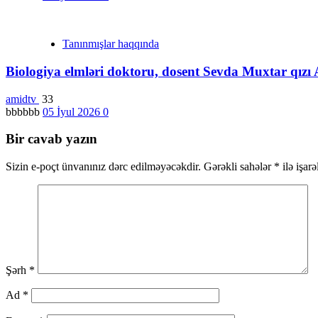
Tanınmışlar haqqında
Biologiya elmləri doktoru, dosent Sevda Muxtar qızı 
amidtv
33
bbbbbb
05 İyul 2026
0
Bir cavab yazın
Sizin e-poçt ünvanınız dərc edilməyəcəkdir.
Gərəkli sahələr
*
ilə işar
Şərh
*
Ad
*