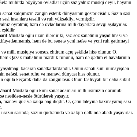
 Belə mühitdə böyüyən övladlar üçün saz yalnız musiqi deyil, həyatın
ət xalqımızın zəngin estetik dünyasının göstəricisidir. Sazın səsi
səsi insanlara təsəlli və ruh yüksəkliyi vermişdir.
lnız öyrətmir, həm də övladlarına milli dəyərlərə sevgi aşılayırlar.
eşidilir.
if Mustafa oğlu uzun illərdir ki, saz-söz sənətinin yaşadılması və
kifayətlənməmiş, həm də bu sənətə yeni nəfəs və yeni ruh gətirməyi
i və milli musiqiyə sonsuz ehtiram açıq şəkildə hiss olunur. O,
ini, həm Qazax mahalının mərdlik ruhunu, həm də qədim el havalarının
nu yaşatmağı bacaran sənətkarlardandır. Onun sənəti süni nümayişdən
in nəfəsi, sənət ruhu və mənəvi dünyası hiss olunur.
an oğula keçərək daha da zənginləşir. Onun fəaliyyəti bir daha sübut
 Maarif Mustafa oğlu kimi sənət adamları milli irsimizin qorunub
sə nəsildən-nəslə ötürülərək yaşayır.
, mənəvi güc və xalqa bağlılıqdır. O, çətin taleyinə baxmayaraq sazı
.
ar sazın səsində, sözün qüdrətində və xalqın qəlbində əbədi yaşayırlar.