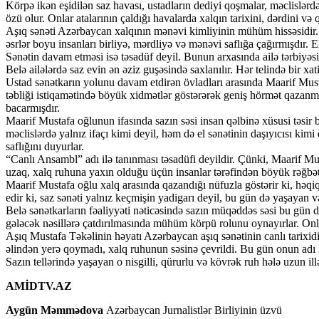
Körpə ikən eşidilən saz havası, ustadların dediyi qoşmalar, məclislər
özü olur. Onlar atalarının çaldığı havalarda xalqın tarixini, dərdini və
Aşıq sənəti Azərbaycan xalqının mənəvi kimliyinin mühüm hissəsidir.
əsrlər boyu insanları birliyə, mərdliyə və mənəvi saflığa çağırmışdır. 
Sənətin davam etməsi isə təsadüf deyil. Bunun arxasında ailə tərbiyəsi,
Belə ailələrdə saz evin ən əziz guşəsində saxlanılır. Hər telində bir xat
Ustad sənətkarın yolunu davam etdirən övladları arasında Maarif Musta
təbliği istiqamətində böyük xidmətlər göstərərək geniş hörmət qazanm
bacarmışdır.
Maarif Mustafa oğlunun ifasında sazın səsi insan qəlbinə xüsusi təsir b
məclislərdə yalnız ifaçı kimi deyil, həm də el sənətinin daşıyıcısı ki
saflığını duyurlar.
“Canlı Ansambl” adı ilə tanınması təsadüfi deyildir. Çünki, Maarif Mu
uzaq, xalq ruhuna yaxın olduğu üçün insanlar tərəfindən böyük rəğbətl
Maarif Mustafa oğlu xalq arasında qazandığı nüfuzla göstərir ki, həqiq
edir ki, saz sənəti yalnız keçmişin yadigarı deyil, bu gün də yaşayan 
Belə sənətkarların fəaliyyəti nəticəsində sazın müqəddəs səsi bu gün d
gələcək nəsillərə çatdırılmasında mühüm körpü rolunu oynayırlar. Onlar
Aşıq Mustafa Təkəlinin həyatı Azərbaycan aşıq sənətinin canlı tarixid
əlindən yerə qoymadı, xalq ruhunun səsinə çevrildi. Bu gün onun adı 
Sazın tellərində yaşayan o nisgilli, qürurlu və kövrək ruh hələ uzun i
AMİDTV.AZ
Aygün Məmmədova
Azərbaycan Jurnalistlər Birliyinin üzvü