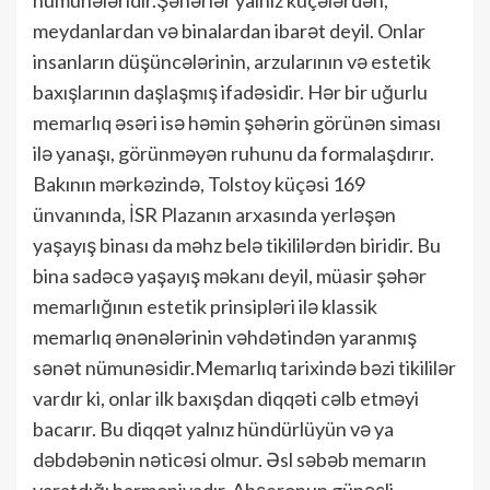
meydanlardan və binalardan ibarət deyil. Onlar
insanların düşüncələrinin, arzularının və estetik
baxışlarının daşlaşmış ifadəsidir. Hər bir uğurlu
memarlıq əsəri isə həmin şəhərin görünən siması
ilə yanaşı, görünməyən ruhunu da formalaşdırır.
Bakının mərkəzində, Tolstoy küçəsi 169
ünvanında, İSR Plazanın arxasında yerləşən
yaşayış binası da məhz belə tikililərdən biridir. Bu
bina sadəcə yaşayış məkanı deyil, müasir şəhər
memarlığının estetik prinsipləri ilə klassik
memarlıq ənənələrinin vəhdətindən yaranmış
sənət nümunəsidir.Memarlıq tarixində bəzi tikililər
vardır ki, onlar ilk baxışdan diqqəti cəlb etməyi
bacarır. Bu diqqət yalnız hündürlüyün və ya
dəbdəbənin nəticəsi olmur. Əsl səbəb memarın
yaratdığı harmoniyadır. Abşeronun günəşli