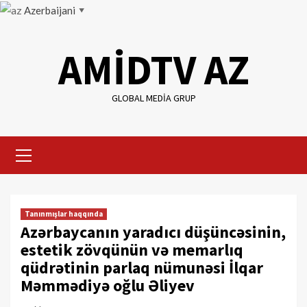
Azerbaijani
▼
Skip
to
AMİDTV AZ
content
GLOBAL MEDIA GRUP
Primary
Menu
Tanınmışlar haqqında
Azərbaycanın yaradıcı düşüncəsinin,
estetik zövqünün və memarlıq
qüdrətinin parlaq nümunəsi İlqar
Məmmədiyə oğlu Əliyev