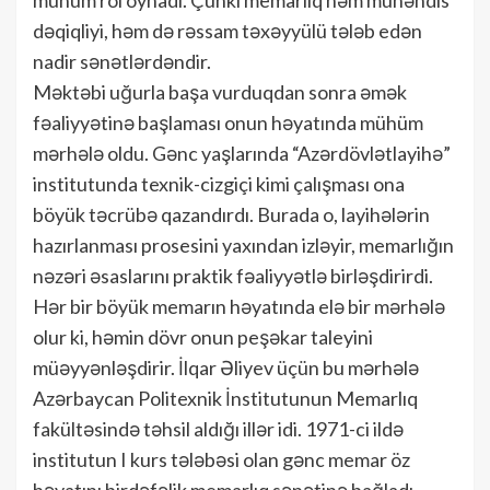
dəqiqliyi, həm də rəssam təxəyyülü tələb edən
nadir sənətlərdəndir.
Məktəbi uğurla başa vurduqdan sonra əmək
fəaliyyətinə başlaması onun həyatında mühüm
mərhələ oldu. Gənc yaşlarında “Azərdövlətlayihə”
institutunda texnik-cizgiçi kimi çalışması ona
böyük təcrübə qazandırdı. Burada o, layihələrin
hazırlanması prosesini yaxından izləyir, memarlığın
nəzəri əsaslarını praktik fəaliyyətlə birləşdirirdi.
Hər bir böyük memarın həyatında elə bir mərhələ
olur ki, həmin dövr onun peşəkar taleyini
müəyyənləşdirir. İlqar Əliyev üçün bu mərhələ
Azərbaycan Politexnik İnstitutunun Memarlıq
fakültəsində təhsil aldığı illər idi. 1971-ci ildə
institutun I kurs tələbəsi olan gənc memar öz
həyatını birdəfəlik memarlıq sənətinə bağladı.