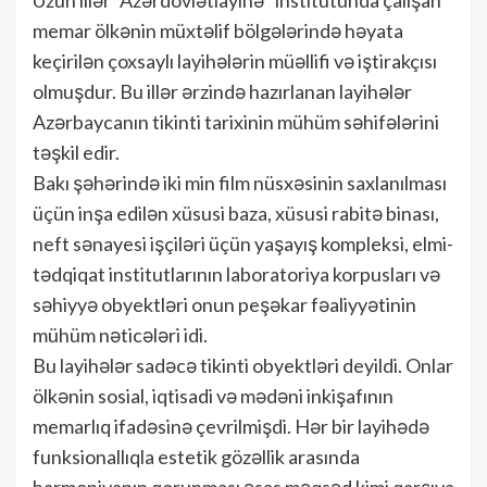
memar ölkənin müxtəlif bölgələrində həyata
keçirilən çoxsaylı layihələrin müəllifi və iştirakçısı
olmuşdur. Bu illər ərzində hazırlanan layihələr
Azərbaycanın tikinti tarixinin mühüm səhifələrini
təşkil edir.
Bakı şəhərində iki min film nüsxəsinin saxlanılması
üçün inşa edilən xüsusi baza, xüsusi rabitə binası,
neft sənayesi işçiləri üçün yaşayış kompleksi, elmi-
tədqiqat institutlarının laboratoriya korpusları və
səhiyyə obyektləri onun peşəkar fəaliyyətinin
mühüm nəticələri idi.
Bu layihələr sadəcə tikinti obyektləri deyildi. Onlar
ölkənin sosial, iqtisadi və mədəni inkişafının
memarlıq ifadəsinə çevrilmişdi. Hər bir layihədə
funksionallıqla estetik gözəllik arasında
harmoniyanın qorunması əsas məqsəd kimi qarşıya