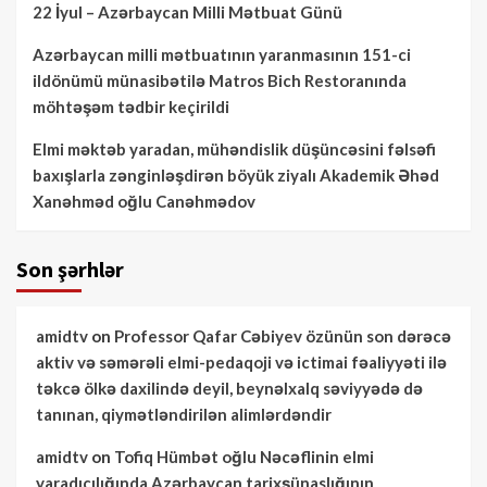
22 İyul – Azərbaycan Milli Mətbuat Günü
Azərbaycan milli mətbuatının yaranmasının 151-ci
ildönümü münasibətilə Matros Bich Restoranında
möhtəşəm tədbir keçirildi
Elmi məktəb yaradan, mühəndislik düşüncəsini fəlsəfi
baxışlarla zənginləşdirən böyük ziyalı Akademik Əhəd
Xanəhməd oğlu Canəhmədov
Son şərhlər
amidtv
on
Professor Qafar Cəbiyev özünün son dərəcə
aktiv və səmərəli elmi-pedaqoji və ictimai fəaliyyəti ilə
təkcə ölkə daxilində deyil, beynəlxalq səviyyədə də
tanınan, qiymətləndirilən alimlərdəndir
amidtv
on
Tofiq Hümbət oğlu Nəcəflinin elmi
yaradıcılığında Azərbaycan tarixşünaslığının