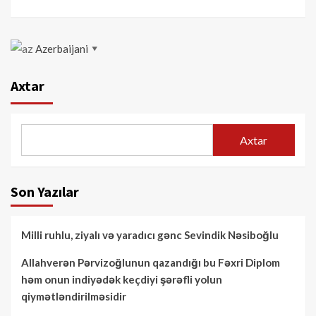
Azerbaijani
▼
Axtar
Axtar
Son Yazılar
Milli ruhlu, ziyalı və yaradıcı gənc Sevindik Nəsiboğlu
Allahverən Pərvizoğlunun qazandığı bu Fəxri Diplom
həm onun indiyədək keçdiyi şərəfli yolun
qiymətləndirilməsidir