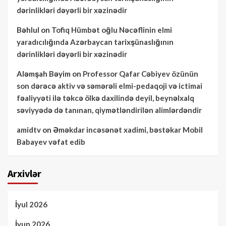
dərinlikləri dəyərli bir xəzinədir
Bəhlul
on
Tofiq Hümbət oğlu Nəcəflinin elmi
yaradıcılığında Azərbaycan tarixşünaslığının
dərinlikləri dəyərli bir xəzinədir
Aləmşah Bəyim
on
Professor Qafar Cəbiyev özünün
son dərəcə aktiv və səmərəli elmi-pedaqoji və ictimai
fəaliyyəti ilə təkcə ölkə daxilində deyil, beynəlxalq
səviyyədə də tanınan, qiymətləndirilən alimlərdəndir
amidtv
on
Əməkdar incəsənət xadimi, bəstəkar Mobil
Babayev vəfat edib
Arxivlər
İyul 2026
İyun 2026