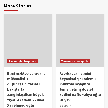
More Stories
Tanınmışlar haqqında
Tanınmışlar haqqında
Elmi məktəb yaradan,
Azərbaycan elmini
mühəndislik
beynəlxalq akademik
düşüncəsini fəlsəfi
mühitdə layiqincə
baxışlarla
təmsil etmiş dövlət
zənginləşdirən böyük
xadimi Rafiq Yəhya oğlu
ziyalı Akademik Əhəd
Əliyev
Xanəhməd oğlu
amidtv
10