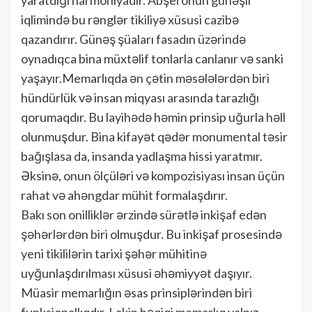
iqlimində bu rənglər tikiliyə xüsusi cazibə
qazandırır. Günəş şüaları fasadın üzərində
oynadıqca bina müxtəlif tonlarla canlanır və sanki
yaşayır.Memarlıqda ən çətin məsələlərdən biri
hündürlük və insan miqyası arasında tarazlığı
qorumaqdır. Bu layihədə həmin prinsip uğurla həll
olunmuşdur. Bina kifayət qədər monumental təsir
bağışlasa da, insanda yadlaşma hissi yaratmır.
Əksinə, onun ölçüləri və kompozisiyası insan üçün
rahat və ahəngdar mühit formalaşdırır.
Bakı son onilliklər ərzində sürətlə inkişaf edən
şəhərlərdən biri olmuşdur. Bu inkişaf prosesində
yeni tikililərin tarixi şəhər mühitinə
uyğunlaşdırılması xüsusi əhəmiyyət daşıyır.
Müasir memarlığın əsas prinsiplərindən biri
funksionallıqdır. Lakin həqiqi memarlıq yalnız