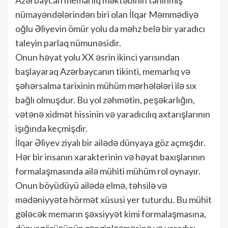
nümayəndələrindən biri olan İlqar Məmmədiyə
oğlu Əliyevin ömür yolu da məhz belə bir yaradıcı
taleyin parlaq nümunəsidir.
Onun həyat yolu XX əsrin ikinci yarısından
başlayaraq Azərbaycanın tikinti, memarlıq və
şəhərsalma tarixinin mühüm mərhələləri ilə sıx
bağlı olmuşdur. Bu yol zəhmətin, peşəkarlığın,
vətənə xidmət hissinin və yaradıcılıq axtarışlarının
işığında keçmişdir.
İlqar Əliyev ziyalı bir ailədə dünyaya göz açmışdır.
Hər bir insanın xarakterinin və həyat baxışlarının
formalaşmasında ailə mühiti mühüm rol oynayır.
Onun böyüdüyü ailədə elmə, təhsilə və
mədəniyyətə hörmət xüsusi yer tuturdu. Bu mühit
gələcək memarın şəxsiyyət kimi formalaşmasına,
dünyagörüşünün zənginləşməsinə və yaradıcı