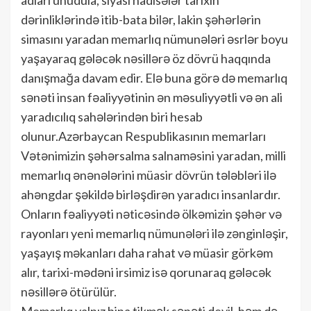
dərinliklərində itib-bata bilər, lakin şəhərlərin
simasını yaradan memarlıq nümunələri əsrlər boyu
yaşayaraq gələcək nəsillərə öz dövrü haqqında
danışmağa davam edir. Elə buna görə də memarlıq
sənəti insan fəaliyyətinin ən məsuliyyətli və ən ali
yaradıcılıq sahələrindən biri hesab
olunur.Azərbaycan Respublikasının memarları
Vətənimizin şəhərsalma salnaməsini yaradan, milli
memarlıq ənənələrini müasir dövrün tələbləri ilə
ahəngdar şəkildə birləşdirən yaradıcı insanlardır.
Onların fəaliyyəti nəticəsində ölkəmizin şəhər və
rayonları yeni memarlıq nümunələri ilə zənginləşir,
yaşayış məkanları daha rahat və müasir görkəm
alır, tarixi-mədəni irsimiz isə qorunaraq gələcək
nəsillərə ötürülür.
Memarlıq yalnız bina tikmək sənəti deyil, həm də