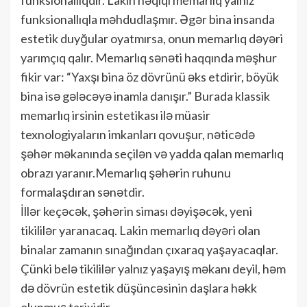
funksionallıqla məhdudlaşmır. Əgər bina insanda
estetik duyğular oyatmırsa, onun memarlıq dəyəri
yarımçıq qalır. Memarlıq sənəti haqqında məşhur
fikir var: “Yaxşı bina öz dövrünü əks etdirir, böyük
bina isə gələcəyə inamla danışır.” Burada klassik
memarlıq irsinin estetikası ilə müasir
texnologiyaların imkanları qovuşur, nəticədə
şəhər məkanında seçilən və yadda qalan memarlıq
obrazı yaranır.Memarlıq şəhərin ruhunu
formalaşdıran sənətdir.
İllər keçəcək, şəhərin siması dəyişəcək, yeni
tikililər yaranacaq. Lakin memarlıq dəyəri olan
binalar zamanın sınağından çıxaraq yaşayacaqlar.
Çünki belə tikililər yalnız yaşayış məkanı deyil, həm
də dövrün estetik düşüncəsinin daşlara həkk
olunmuş tarixidir.