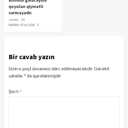
qoyulan qiymətli
sərmayədir.
amidtv
33
bbbbbb
05 İyul 2026
0
Bir cavab yazın
Sizin e-poçt ünvanınız dərc edilməyəcəkdir.
Gərəkli
sahələr
*
ilə işarələnmişdir
Şərh
*