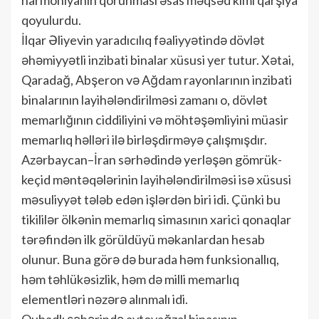
qoyulurdu.
İlqar Əliyevin yaradıcılıq fəaliyyətində dövlət
əhəmiyyətli inzibati binalar xüsusi yer tutur. Xətai,
Qaradağ, Abşeron və Ağdam rayonlarının inzibati
binalarının layihələndirilməsi zamanı o, dövlət
memarlığının ciddiliyini və möhtəşəmliyini müasir
memarlıq həlləri ilə birləşdirməyə çalışmışdır.
Azərbaycan–İran sərhədində yerləşən gömrük-
keçid məntəqələrinin layihələndirilməsi isə xüsusi
məsuliyyət tələb edən işlərdən biri idi. Çünki bu
tikililər ölkənin memarlıq simasının xarici qonaqlar
tərəfindən ilk görüldüyü məkanlardan hesab
olunur. Buna görə də burada həm funksionallıq,
həm təhlükəsizlik, həm də milli memarlıq
elementləri nəzərə alınmalı idi.
Qubadlı şəhərində avtovağzal binasının