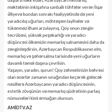
məktəbinin inkişafına sanballı töhfələr verən İlqar
Əliyevə bundan sonrakı fəaliyyətində də yeni
yaradıcılıq uğurları, möhtəşəm layihələr və
tükənməz ilham arzulayırıq. Qoy onun zəngin
təcrübəsi, yüksək peşəkarlığı və yaradıcı
düşüncəsi ölkəmizin memarlıq salnaməsini daha da
zənginləşdirsin, Azərbaycan Respublikasının elm,
memarlıq və şəhərsalma tarixində yeni uğurların
davamlı təməl daşına çevrilsin.
Yaşayın, yaradın, qurun! Qoy zəhmətinizin bəhrəsi
olan əsərlər zamanın sınağından keçərək gələcək
nəsillərə Azərbaycanın yaradıcı düşüncəsinin,
estetik zövqünün və memarlıq qüdrətinin parlaq
nümunələri kimi ərmağan olunsun.
AMİDTV.AZ