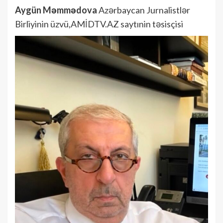
Aygün Məmmədova
Azərbaycan Jurnalistlər
Birliyinin üzvü,AMİDTV.AZ saytınin təsisçisi