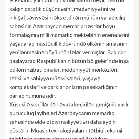
xalqın estetik düşüncəsini, mədəniyyətini və
inkişaf səviyyəsini əks etdirən mühüm yaradıcılıq
sahəsidir. Azərbaycan memarları əsrlər boyu
formalaşmış milli memarlıq məktəbinin ənənələrini
yaşadaraq müstəqillik dövründə ölkənin simasının
yenilənməsinə böyük töhfələr vermişlər. Bakıdan
başlayaraq Respublikanın bütün bölgələrində inşa
edilən inzibati binalar, mədəniyyət mərkəzləri,
təhsil və səhiyyə müəssisələri, yaşayış
kompleksləri və parklar onların peşəkarlığının
parlaq nümunəsidir.
Xüsusilə son illərdə həyata keçirilən genişmiqyaslı
quruculuq layihələri Azərbaycanın memarlıq
sahəsində əldə etdiyi nailiyyətləri daha aydın
göstərir. Müasir texnologiyaların tətbiqi, ekoloji
tələblərin nəzərə alınması və milli üslubun