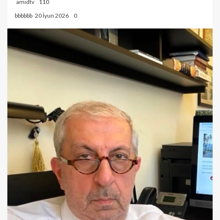
amidtv
110
bbbbbb
20 İyun 2026
0