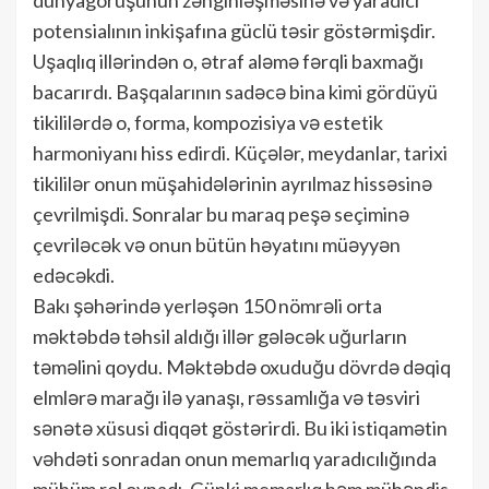
potensialının inkişafına güclü təsir göstərmişdir.
Uşaqlıq illərindən o, ətraf aləmə fərqli baxmağı
bacarırdı. Başqalarının sadəcə bina kimi gördüyü
tikililərdə o, forma, kompozisiya və estetik
harmoniyanı hiss edirdi. Küçələr, meydanlar, tarixi
tikililər onun müşahidələrinin ayrılmaz hissəsinə
çevrilmişdi. Sonralar bu maraq peşə seçiminə
çevriləcək və onun bütün həyatını müəyyən
edəcəkdi.
Bakı şəhərində yerləşən 150 nömrəli orta
məktəbdə təhsil aldığı illər gələcək uğurların
təməlini qoydu. Məktəbdə oxuduğu dövrdə dəqiq
elmlərə marağı ilə yanaşı, rəssamlığa və təsviri
sənətə xüsusi diqqət göstərirdi. Bu iki istiqamətin
vəhdəti sonradan onun memarlıq yaradıcılığında
mühüm rol oynadı. Çünki memarlıq həm mühəndis