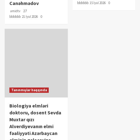
Canəhmədov
bbbbbb
15 İyul 2026
0
amidtv
27
bbbbbb
21 İyul 2026
0
Tanınmışlar haqqında
Biologiya elmləri
doktoru, dosent Sevda
Muxtar qızı
Alverdiyevanın elmi
fəaliyyəti Azərbaycan
elminin gələcəyinə