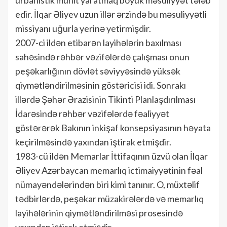
edir. İlqar Əliyev uzun illər ərzində bu məsuliyyətli
missiyanı uğurla yerinə yetirmişdir.
2007-ci ildən etibarən layihələrin baxılması
sahəsində rəhbər vəzifələrdə çalışması onun
peşəkarlığının dövlət səviyyəsində yüksək
qiymətləndirilməsinin göstəricisi idi. Sonrakı
illərdə Şəhər Ərazisinin Tikinti Planlaşdırılması
İdarəsində rəhbər vəzifələrdə fəaliyyət
göstərərək Bakının inkişaf konsepsiyasının həyata
keçirilməsində yaxından iştirak etmişdir.
1983-cü ildən Memarlar İttifaqının üzvü olan İlqar
Əliyev Azərbaycan memarlıq ictimaiyyətinin fəal
nümayəndələrindən biri kimi tanınır. O, müxtəlif
tədbirlərdə, peşəkar müzakirələrdə və memarlıq
layihələrinin qiymətləndirilməsi prosesində
yaxından iştirak etmişdir.