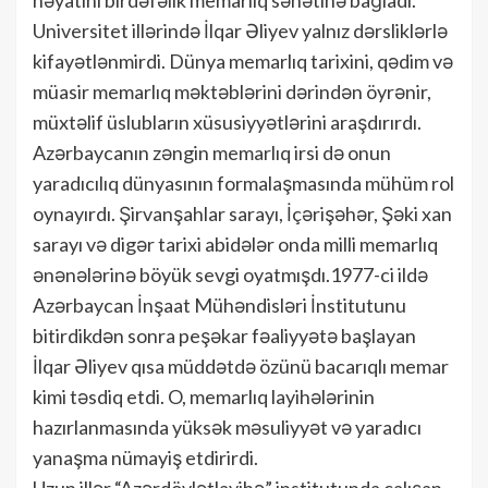
Universitet illərində İlqar Əliyev yalnız dərsliklərlə
kifayətlənmirdi. Dünya memarlıq tarixini, qədim və
müasir memarlıq məktəblərini dərindən öyrənir,
müxtəlif üslubların xüsusiyyətlərini araşdırırdı.
Azərbaycanın zəngin memarlıq irsi də onun
yaradıcılıq dünyasının formalaşmasında mühüm rol
oynayırdı. Şirvanşahlar sarayı, İçərişəhər, Şəki xan
sarayı və digər tarixi abidələr onda milli memarlıq
ənənələrinə böyük sevgi oyatmışdı.1977-ci ildə
Azərbaycan İnşaat Mühəndisləri İnstitutunu
bitirdikdən sonra peşəkar fəaliyyətə başlayan
İlqar Əliyev qısa müddətdə özünü bacarıqlı memar
kimi təsdiq etdi. O, memarlıq layihələrinin
hazırlanmasında yüksək məsuliyyət və yaradıcı
yanaşma nümayiş etdirirdi.
Uzun illər “Azərdövlətlayihə” institutunda çalışan