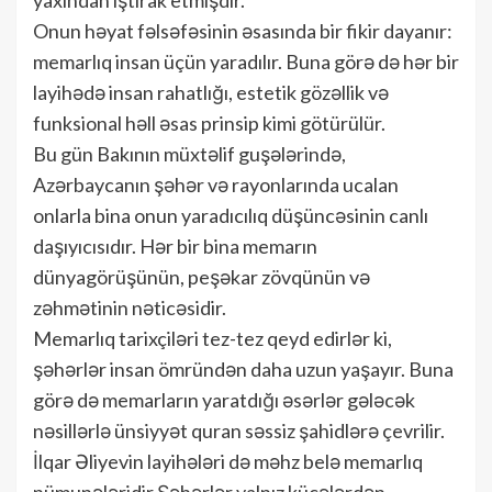
Onun həyat fəlsəfəsinin əsasında bir fikir dayanır:
memarlıq insan üçün yaradılır. Buna görə də hər bir
layihədə insan rahatlığı, estetik gözəllik və
funksional həll əsas prinsip kimi götürülür.
Bu gün Bakının müxtəlif guşələrində,
Azərbaycanın şəhər və rayonlarında ucalan
onlarla bina onun yaradıcılıq düşüncəsinin canlı
daşıyıcısıdır. Hər bir bina memarın
dünyagörüşünün, peşəkar zövqünün və
zəhmətinin nəticəsidir.
Memarlıq tarixçiləri tez-tez qeyd edirlər ki,
şəhərlər insan ömründən daha uzun yaşayır. Buna
görə də memarların yaratdığı əsərlər gələcək
nəsillərlə ünsiyyət quran səssiz şahidlərə çevrilir.
İlqar Əliyevin layihələri də məhz belə memarlıq
nümunələridir.Şəhərlər yalnız küçələrdən,