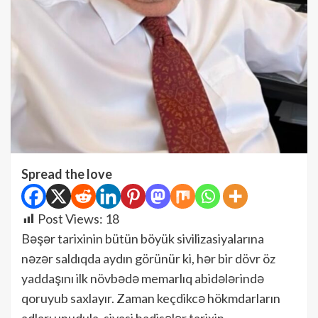
Spread the love
Post Views:
18
Bəşər tarixinin bütün böyük sivilizasiyalarına
nəzər saldıqda aydın görünür ki, hər bir dövr öz
yaddaşını ilk növbədə memarlıq abidələrində
qoruyub saxlayır. Zaman keçdikcə hökmdarların
adları unudula, siyasi hadisələr tarixin