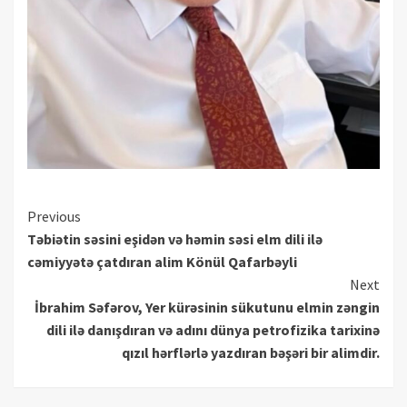
Continue
Previous
Təbiətin səsini eşidən və həmin səsi elm dili ilə
Reading
cəmiyyətə çatdıran alim Könül Qafarbəyli
Next
İbrahim Səfərov, Yer kürəsinin sükutunu elmin zəngin
dili ilə danışdıran və adını dünya petrofizika tarixinə
qızıl hərflərlə yazdıran bəşəri bir alimdir.