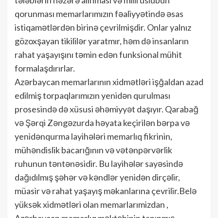
qorunması memarlarımızın fəaliyyətində əsas
istiqamətlərdən birinə çevrilmişdir. Onlar yalnız
gözoxşayan tikililər yaratmır, həm də insanların
rahat yaşayışını təmin edən funksional mühit
formalaşdırırlar.
Azərbaycan memarlarının xidmətləri işğaldan azad
edilmiş torpaqlarımızın yenidən qurulması
prosesində də xüsusi əhəmiyyət daşıyır. Qarabağ
və Şərqi Zəngəzurda həyata keçirilən bərpa və
yenidənqurma layihələri memarlıq fikrinin,
mühəndislik bacarığının və vətənpərvərlik
ruhunun təntənəsidir. Bu layihələr sayəsində
dağıdılmış şəhər və kəndlər yenidən dirçəlir,
müasir və rahat yaşayış məkanlarına çevrilir.Belə
yüksək xidmətləri olan memarlarımizdan ,
Azərbaycan memarlıq məktəbinin tanınmış