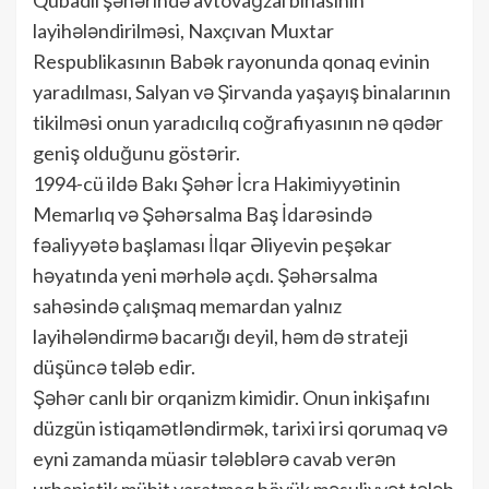
layihələndirilməsi, Naxçıvan Muxtar
Respublikasının Babək rayonunda qonaq evinin
yaradılması, Salyan və Şirvanda yaşayış binalarının
tikilməsi onun yaradıcılıq coğrafiyasının nə qədər
geniş olduğunu göstərir.
1994-cü ildə Bakı Şəhər İcra Hakimiyyətinin
Memarlıq və Şəhərsalma Baş İdarəsində
fəaliyyətə başlaması İlqar Əliyevin peşəkar
həyatında yeni mərhələ açdı. Şəhərsalma
sahəsində çalışmaq memardan yalnız
layihələndirmə bacarığı deyil, həm də strateji
düşüncə tələb edir.
Şəhər canlı bir orqanizm kimidir. Onun inkişafını
düzgün istiqamətləndirmək, tarixi irsi qorumaq və
eyni zamanda müasir tələblərə cavab verən
urbanistik mühit yaratmaq böyük məsuliyyət tələb