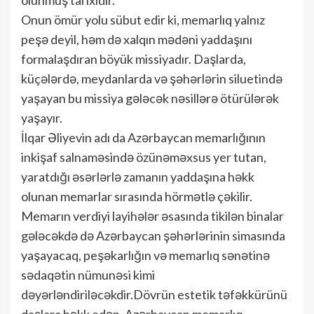
Onun ömür yolu sübut edir ki, memarlıq yalnız
peşə deyil, həm də xalqın mədəni yaddaşını
formalaşdıran böyük missiyadır. Daşlarda,
küçələrdə, meydanlarda və şəhərlərin siluetində
yaşayan bu missiya gələcək nəsillərə ötürülərək
yaşayır.
İlqar Əliyevin adı da Azərbaycan memarlığının
inkişaf salnaməsində özünəməxsus yer tutan,
yaratdığı əsərlərlə zamanın yaddaşına həkk
olunan memarlar sırasında hörmətlə çəkilir.
Memarın verdiyi layihələr əsasında tikilən binalar
gələcəkdə də Azərbaycan şəhərlərinin simasında
yaşayacaq, peşəkarlığın və memarlıq sənətinə
sədaqətin nümunəsi kimi
dəyərləndiriləcəkdir.Dövrün estetik təfəkkürünü
daşlara həkk edən, Azərbaycan memarlıq